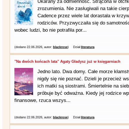
Ukarany za odmienność. Strącona w otchł
zrozumienia. Nie zasługiwali na takie cie
Cadence przez wiele lat dorastała w krzyw
rodziców. Przyzwyczaiła się do samotnośc
wobec ludzi, bo nie potrafiła por...
(dodano 22.06.2026, autor:
blackrose
)
Dział
literatura
"Na dwóch końcach lata" Agaty Gładysz już w księgarniach
Jedno lato. Dwa domy. Całe morze kłamstw
nigdy się nie poznać. Dzieli je przecież 
ich matki są siostrami. Śmiertelnie na sie
próbuje być odważna. Kiedy jej rodzice wp
finansowe, rzuca wszys...
(dodano 22.06.2026, autor:
blackrose
)
Dział
literatura