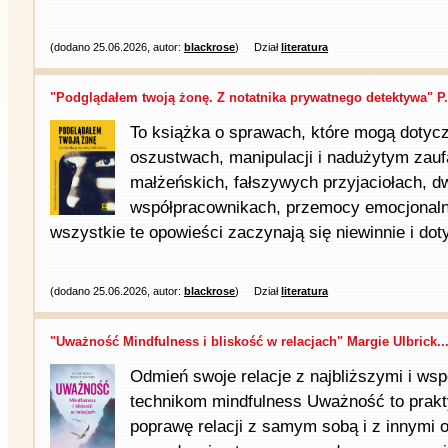
(dodano 25.06.2026, autor:
blackrose
)
Dział
literatura
"Podglądałem twoją żonę. Z notatnika prywatnego detektywa" P.
To książka o sprawach, które mogą dotyc
oszustwach, manipulacji i nadużytym zauf
małżeńskich, fałszywych przyjaciołach, d
współpracownikach, przemocy emocjonalnej
wszystkie te opowieści zaczynają się niewinnie i dot
(dodano 25.06.2026, autor:
blackrose
)
Dział
literatura
"Uważność Mindfulness i bliskość w relacjach" Margie Ulbrick..
Odmień swoje relacje z najbliższymi i ws
technikom mindfulness Uważność to prak
poprawę relacji z samym sobą i z innymi 