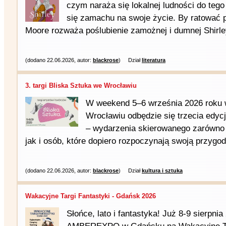
czym naraża się lokalnej ludności do tego
się zamachu na swoje życie. By ratować p
Moore rozważa poślubienie zamożnej i dumnej Shirley
(dodano 22.06.2026, autor:
blackrose
)
Dział
literatura
3. targi Bliska Sztuka we Wrocławiu
W weekend 5–6 września 2026 roku 
Wrocławiu odbędzie się trzecia edyc
– wydarzenia skierowanego zarówno 
jak i osób, które dopiero rozpoczynają swoją przygod
(dodano 22.06.2026, autor:
blackrose
)
Dział
kultura i sztuka
Wakacyjne Targi Fantastyki - Gdańsk 2026
Słońce, lato i fantastyka! Już 8-9 sierpn