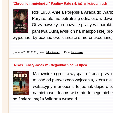
"Zbrodnie namiętności" Pauliny Rabczak już w księgarniach
Rok 1938. Aniela Porębska wraca do Wars
Paryżu, ale nie potrafi się odnaleźć w daw
Otrzymawszy propozycję pracy w charakte
państwa Dunajewskich na małopolskiej prow
wyjechać, by poznać okoliczności śmierci ukochanej 
(dodano 25.06.2026, autor:
blackrose
)
Dział
literatura
"Nikos" Anety Jasek w księgarniach od 24 lipca
Malownicza grecka wyspa Lefkada, przypa
miłość od pierwszego wejrzenia, która nie
wakacyjnym urlopem. To jednak dopiero poc
namiętności, kłamstw i śmiertelnego nieb
po śmierci męża Wiktoria wraca d...