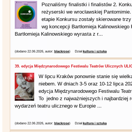
Poznaliśmy finalistki i finalistów 2. Konk
reżyserski we wrocławskiej Pantomimie. D
etapie Konkursu zostały skierowane trz
wg koncepcji Bartłomieja Kalinowskiego
Bartłomieja Kalinowskiego wyrasta z r...
(dodano 22.06.2026, autor:
blackrose
)
Dział
kultura i sztuka
39. edycja Międzynarodowego Festiwalu Teatrów Ulicznych ULIC
W lipcu Kraków ponownie stanie się wiel
niebem. W dniach 3-5 oraz 10-12 lipca 202
edycja Międzynarodowego Festiwalu Teat
To jedno z najważniejszych i najbardziej
wydarzeń teatru ulicznego w Europie ...
(dodano 22.06.2026, autor:
blackrose
)
Dział
kultura i sztuka