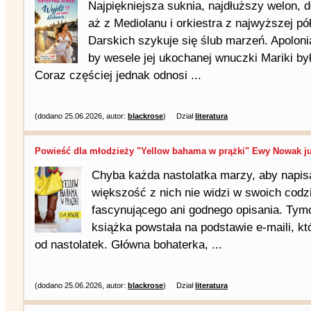
Najpiękniejsza suknia, najdłuższy welon,
aż z Mediolanu i orkiestra z najwyższej p
Darskich szykuje się ślub marzeń. Apoloni
by wesele jej ukochanej wnuczki Mariki był
Coraz częściej jednak odnosi ...
(dodano 25.06.2026, autor:
blackrose
)
Dział
literatura
Powieść dla młodzieży "Yellow bahama w prążki" Ewy Nowak ju
Chyba każda nastolatka marzy, aby napisa
większość z nich nie widzi w swoich codz
fascynującego ani godnego opisania. Tym
książka powstała na podstawie e-maili, k
od nastolatek. Główna bohaterka, ...
(dodano 25.06.2026, autor:
blackrose
)
Dział
literatura