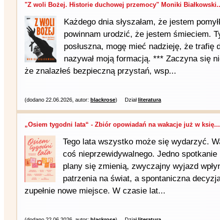
"Z woli Bożej. Historie duchowej przemocy" Moniki Białkowski..
Każdego dnia słyszałam, że jestem pomyłk
powinnam urodzić, że jestem śmieciem. Ty
posłuszna, mogę mieć nadzieję, że trafię 
nazywał moją formacją. *** Zaczyna się ni
że znalazłeś bezpieczną przystań, wsp...
(dodano 22.06.2026, autor:
blackrose
)
Dział
literatura
„Osiem tygodni lata“ - Zbiór opowiadań na wakacje już w księ...
Tego lata wszystko może się wydarzyć. W
coś nieprzewidywalnego. Jedno spotkanie 
plany się zmienią, zwyczajny wyjazd wpły
patrzenia na świat, a spontaniczna decyzj
zupełnie nowe miejsce. W czasie lat...
(dodano 22.06.2026, autor:
blackrose
)
Dział
literatura