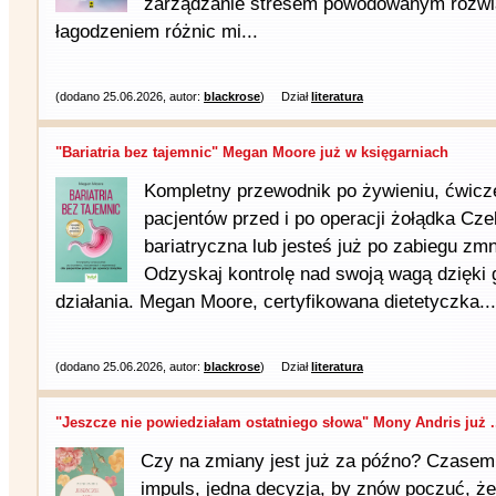
zarządzanie stresem powodowanym rozwią
łagodzeniem różnic mi...
(dodano 25.06.2026, autor:
blackrose
)
Dział
literatura
"Bariatria bez tajemnic" Megan Moore już w księgarniach
Kompletny przewodnik po żywieniu, ćwiczen
pacjentów przed i po operacji żołądka Cze
bariatryczna lub jesteś już po zabiegu zm
Odzyskaj kontrolę nad swoją wagą dzięki
działania. Megan Moore, certyfikowana dietetyczka...
(dodano 25.06.2026, autor:
blackrose
)
Dział
literatura
"Jeszcze nie powiedziałam ostatniego słowa" Mony Andris już .
Czy na zmiany jest już za późno? Czasem
impuls, jedna decyzja, by znów poczuć, ż