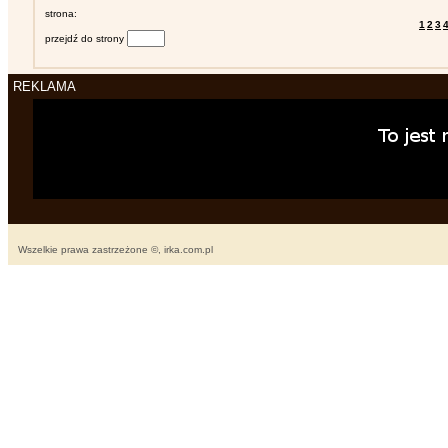
strona:
1
2
3
przejdź do strony
REKLAMA
Wszelkie prawa zastrzeżone ©, irka.com.pl