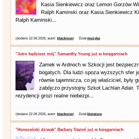
Kasia Sienkiewicz oraz Lemon Gorzów Wiel
Ralph Kaminski oraz Kasia Sienkiewicz Kie
Ralph Kaminski...
(dodano 22.06.2026, autor:
blackrose
)
Dział
muzyka
"Jutro będziesz mój" Samanthy Young już w księgarniach
Zamek w Ardnoch w Szkocji jest bezpieczn
bogatych. Dla ludzi spoza wyższych sfer je
równie tajemnicza, co jej właściciel, były 
zabójczo przystojny Szkot Lachlan Adair. 
rezydencji grozi realne niebezpi...
(dodano 22.06.2026, autor:
blackrose
)
Dział
literatura
"Honezeński dziwak" Barbary Staroń już w księgarniach