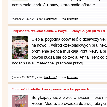
nastoletniej córki Julianny, która padła ofiarą c...
(dodano 22.06.2026, autor:
blackrose
)
Dział
literatura
"Najsłodsza czekoladziarnia w Paryżu" Jenny Colgan już w ksi..
Ciepła, pogodna opowieść o dziewczynie, 
na nowo... wśród czekoladowych pralinek
promienie słońca muskają Pont Neuf, a b
powoli budzą się do życia, Anna Trent od 
nogach i w klimatycznej pracowni przyg...
(dodano 22.06.2026, autor:
blackrose
)
Dział
literatura
"Shirley" Charlotte Bronte ponownie w księgarniach
Borykający się z przeciwnościami losu mł
Robert Moore, sprowadza do swej fabryk