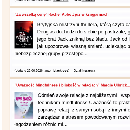
"Za wszelką cenę" Rachel Abbott już w księgarniach
Brytyjska mistrzyni thrillera, którą czyta 
Douglas dochodzi do siebie po postrzale, 
jego brat Jack zniknął bez śladu. Jack od l
jak upozorował własną śmierć, uciekając 
niebezpiecznej grupy przestępc...
(dodano 22.06.2026, autor:
blackrose
)
Dział
literatura
"Uważność Mindfulness i bliskość w relacjach" Margie Ulbrick..
Odmień swoje relacje z najbliższymi i ws
technikom mindfulness Uważność to prak
poprawę relacji z samym sobą i z innymi 
zarządzanie stresem powodowanym rozwią
łagodzeniem różnic mi...