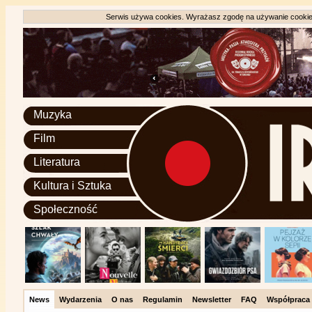
Serwis używa cookies. Wyrażasz zgodę na używanie cookie, 
Muzyka
Film
Literatura
Kultura i Sztuka
Społeczność
News
Wydarzenia
O nas
Regulamin
Newsletter
FAQ
Współpraca