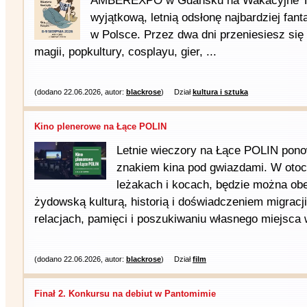
AMBEREXPO w Gdańsku na Wakacyjne Tar
wyjątkową, letnią odsłonę najbardziej fan
w Polsce. Przez dwa dni przeniesiesz się
magii, popkultury, cosplayu, gier, ...
(dodano 22.06.2026, autor:
blackrose
)
Dział
kultura i sztuka
Kino plenerowe na Łące POLIN
Letnie wieczory na Łące POLIN pono
znakiem kina pod gwiazdami. W otocz
leżakach i kocach, będzie można obe
żydowską kulturą, historią i doświadczeniem migracji
relacjach, pamięci i poszukiwaniu własnego miejsca w
(dodano 22.06.2026, autor:
blackrose
)
Dział
film
Finał 2. Konkursu na debiut w Pantomimie