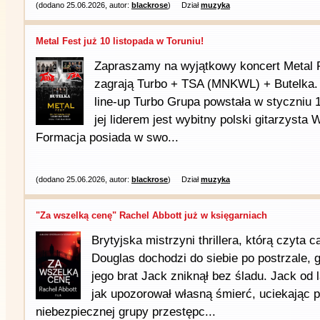
(dodano 25.06.2026, autor:
blackrose
)
Dział
muzyka
Metal Fest już 10 listopada w Toruniu!
Zapraszamy na wyjątkowy koncert Metal F
zagrają Turbo + TSA (MNKWL) + Butelka.
line-up Turbo Grupa powstała w styczniu 
jej liderem jest wybitny polski gitarzysta
Formacja posiada w swo...
(dodano 25.06.2026, autor:
blackrose
)
Dział
muzyka
"Za wszelką cenę" Rachel Abbott już w księgarniach
Brytyjska mistrzyni thrillera, którą czyta 
Douglas dochodzi do siebie po postrzale, 
jego brat Jack zniknął bez śladu. Jack od l
jak upozorował własną śmierć, uciekając 
niebezpiecznej grupy przestępc...