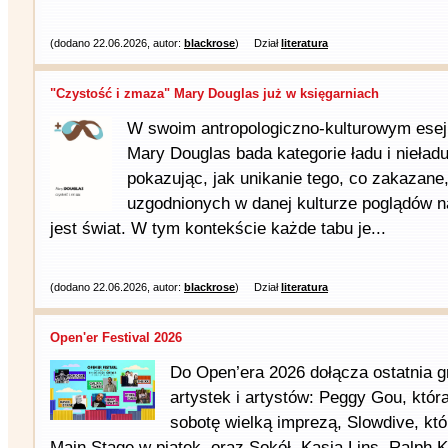
(dodano 22.06.2026, autor:
blackrose
)
Dział
literatura
"Czystość i zmaza" Mary Douglas już w księgarniach
W swoim antropologiczno-kulturowym eseju
Mary Douglas bada kategorie ładu i nieładu
pokazując, jak unikanie tego, co zakazane
uzgodnionych w danej kulturze poglądów n
jest świat. W tym kontekście każde tabu je...
(dodano 22.06.2026, autor:
blackrose
)
Dział
literatura
Open'er Festival 2026
Do Open’era 2026 dołącza ostatnia 
artystek i artystów: Peggy Gou, któr
sobotę wielką imprezą, Slowdive, kt
Main Stage w piątek, oraz Sokół, Kasia Lins, Ralph 