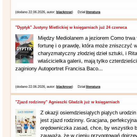
(dodano 22.06.2026, autor:
blackrose
)
Dział
literatura
"Dyptyk" Justyny Mietlickiej w księgarniach już 24 czerwca
Między Mediolanem a jeziorem Como trwa 
fortunę i o prawdę, która może zniszczyć 
charyzmatyczny złodziej dzieł sztuki, i Rita
właścicielka galerii, mają tylko czterdzieśc
zaginiony Autoportret Francisa Baco...
(dodano 22.06.2026, autor:
blackrose
)
Dział
literatura
"Zjazd rodzinny" Agnieszki Gładzik już w księgarniach
Z okazji osiemdziesiątych piątych urodzi
jest zjazd rodzinny. Gracjana, perfekcyjna
orędowniczka zasad, chce, by wszystko by
zauważa, że w cieniu przygotowań dojrze