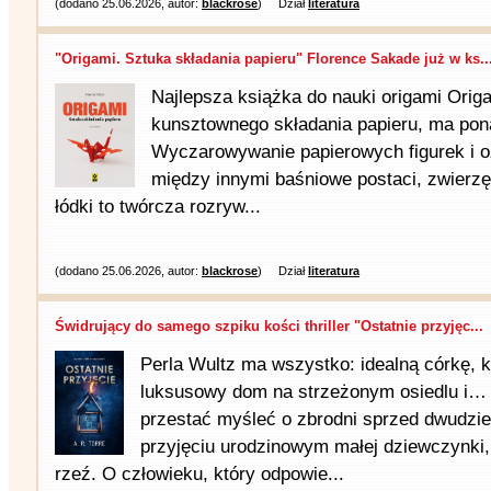
(dodano 25.06.2026, autor:
blackrose
)
Dział
literatura
"Origami. Sztuka składania papieru" Florence Sakade już w ks..
Najlepsza książka do nauki origami Orig
kunsztownego składania papieru, ma pona
Wyczarowywanie papierowych figurek i o
między innymi baśniowe postaci, zwierzęt
łódki to twórcza rozryw...
(dodano 25.06.2026, autor:
blackrose
)
Dział
literatura
Świdrujący do samego szpiku kości thriller "Ostatnie przyjęc...
Perla Wultz ma wszystko: idealną córkę, 
luksusowy dom na strzeżonym osiedlu i…
przestać myśleć o zbrodni sprzed dwudzies
przyjęciu urodzinowym małej dziewczynki, 
rzeź. O człowieku, który odpowie...