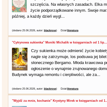
szczęścia. Na własnych zasadach. Elka ma 
życie podporządkowane innym. Swoje marz
później, a każdy dzień wygl...
(dodano 25.06.2026, autor:
blackrose
)
Dział
literatura
"Cytrynowa sukienka" Moniki Michalik w księgarniach od 1 lip...
Czy sukienka może odmienić życie kobiet
nagle się zatrzymuje, los podsuwa jej bil
słonecznego Bergamo. Młoda krawcowa prz
ogłoszenie o wynajmie zrujnowanego dom
Budynek wymaga remontu i cierpliwości, ale za...
(dodano 25.06.2026, autor:
blackrose
)
Dział
literatura
"Wyjdź za mnie, kochanie" Krystyny Mirek w księgarniach od 1..