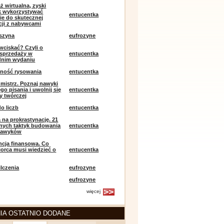
ż wirtualna, zyski
ak wykorzystywać
entucentka
ie do skutecznej
ji z nabywcami
szyna
eufrozyne
 wciskać? Czyli o
j sprzedaży w
entucentka
dnim wydaniu
mność rysowania
entucentka
k mistrz. Poznaj nawyki
o pisania i uwolnij się
entucentka
y twórczej
o liczb
entucentka
 na prokrastynację. 21
nych taktyk budowania
entucentka
nawyków
encja finansowa. Co
iorca musi wiedzieć o
entucentka
lczenia
eufrozyne
eufrozyne
więcej
IA OSTATNIO DODANE