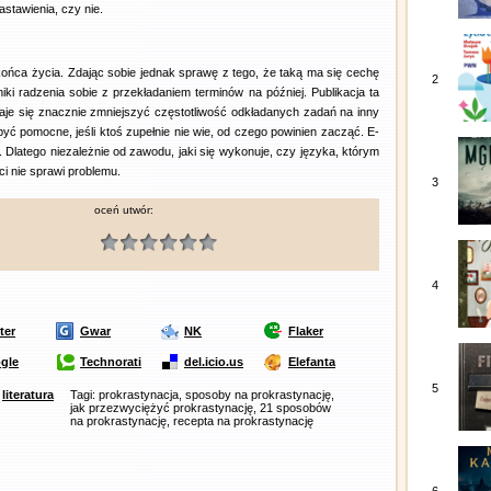
stawienia, czy nie.
 końca życia. Zdając sobie jednak sprawę z tego, że taką ma się cechę
2
i radzenia sobie z przekładaniem terminów na później. Publikacja ta
aje się znacznie zmniejszyć częstotliwość odkładanych zadań na inny
być pomocne, jeśli ktoś zupełnie nie wie, od czego powinien zacząć. E-
Dlatego niezależnie od zawodu, jaki się wykonuje, czy języka, którym
ci nie sprawi problemu.
3
oceń utwór:
4
ter
Gwar
NK
Flaker
gle
Technorati
del.icio.us
Elefanta
5
ł
literatura
Tagi: prokrastynacja, sposoby na prokrastynację,
jak przezwyciężyć prokrastynację, 21 sposobów
na prokrastynację, recepta na prokrastynację