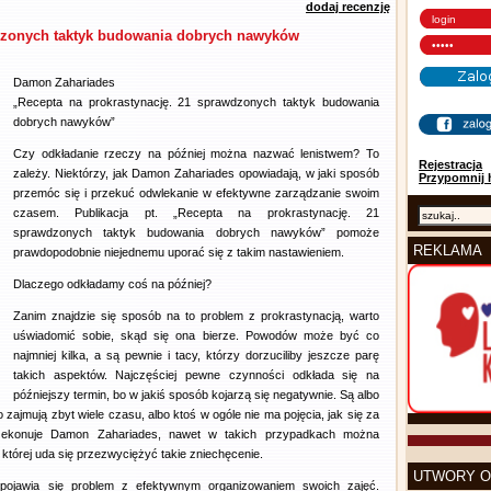
dodaj recenzję
wdzonych taktyk budowania dobrych nawyków
Damon Zahariades
„Recepta na prokrastynację. 21 sprawdzonych taktyk budowania
dobrych nawyków”
Czy odkładanie rzeczy na później można nazwać lenistwem? To
Rejestracja
zależy. Niektórzy, jak Damon Zahariades opowiadają, w jaki sposób
Przypomnij 
przemóc się i przekuć odwlekanie w efektywne zarządzanie swoim
czasem. Publikacja pt. „Recepta na prokrastynację. 21
sprawdzonych taktyk budowania dobrych nawyków” pomoże
REKLAMA
prawdopodobnie niejednemu uporać się z takim nastawieniem.
Dlaczego odkładamy coś na później?
Zanim znajdzie się sposób na to problem z prokrastynacją, warto
uświadomić sobie, skąd się ona bierze. Powodów może być co
najmniej kilka, a są pewnie i tacy, którzy dorzuciliby jeszcze parę
takich aspektów. Najczęściej pewne czynności odkłada się na
późniejszy termin, bo w jakiś sposób kojarzą się negatywnie. Są albo
 zajmują zbyt wiele czasu, albo ktoś w ogóle nie ma pojęcia, jak się za
rzekonuje Damon Zahariades, nawet w takich przypadkach można
której uda się przezwyciężyć takie zniechęcenie.
UTWORY O
e pojawia się problem z efektywnym organizowaniem swoich zajęć.