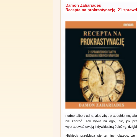
Damon Zahariades
Recepta na prokrastynację. 21 spra
nudne, albo trudne, albo zbyt pracochłonne, albo
nie zabrać. Tak bywa na ogół, ale, jak p
wypracować swoją indywidualną ścieżkę, dzięki 
Niekiedy przekłada się terminy, dlatego, ż