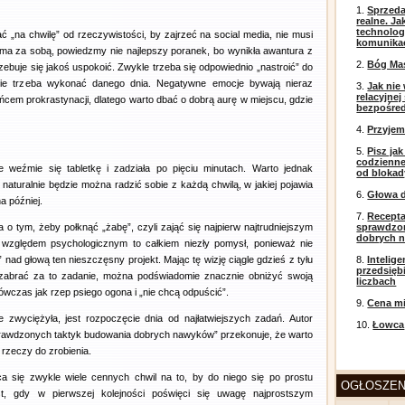
1.
Sprzeda
realne. J
technolog
 „na chwilę” od rzeczywistości, by zajrzeć na social media, nie musi
komunikac
ś ma za sobą, powiedzmy nie najlepszy poranek, bo wynikła awantura z
2.
Bóg Ma
ebuje się jakoś uspokoić. Zwykle trzeba się odpowiednio „nastroić” do
ie trzeba wykonać danego dnia. Negatywne emocje bywają nieraz
3.
Jak nie
relacyjne
em prokrastynacji, dlatego warto dbać o dobrą aurę w miejscu, gdzie
bezpośre
4.
Przyje
5.
Pisz ja
codzienneg
 weźmie się tabletkę i zadziała po pięciu minutach. Warto jednak
od blokad
turalnie będzie można radzić sobie z każdą chwilą, w jakiej pojawia
6.
Głowa d
a później.
7.
Recepta
 o tym, żeby połknąć „żabę”, czyli zająć się najpierw najtrudniejszym
sprawdzo
dobrych 
 względem psychologicznym to całkiem niezły pomysł, ponieważ nie
 nad głową ten nieszczęsny projekt. Mając tę wizję ciągle gdzieś z tyłu
8.
Intelig
przedsięb
 zabrać za to zadanie, można podświadomie znacznie obniżyć swoją
liczbach
wczas jak rzep psiego ogona i „nie chcą odpuścić”.
9.
Cena mi
 zwyciężyła, jest rozpoczęcie dnia od najłatwiejszych zadań. Autor
10.
Łowca
 sprawdzonych taktyk budowania dobrych nawyków” przekonuje, że warto
 rzeczy do zrobienia.
ca się zwykle wiele cennych chwil na to, by do niego się po prostu
OGŁOSZEN
t, gdy w pierwszej kolejności poświęci się uwagę najprostszym