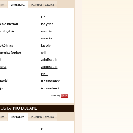
ilm
Literatura
Kultura i sztuka
Od
esie niedoli
ladyfree
st i będzie
ametka
ametka
okół nas
karolp
onerka (opko)
will
k
adolfszulc
iana
adolfszulc
kid_
mność
izasmolarek
ja
izasmolarek
więcej
 OSTATNIO DODANE
ilm
Literatura
Kultura i sztuka
Od