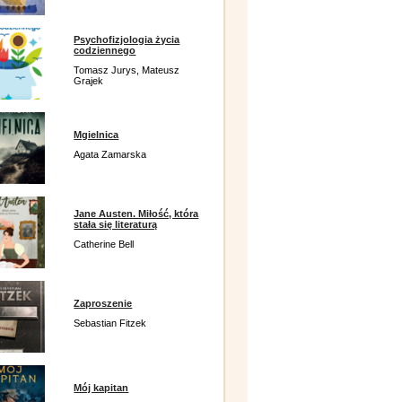
Psychofizjologia życia
codziennego
Tomasz Jurys, Mateusz
Grajek
Mgielnica
Agata Zamarska
Jane Austen. Miłość, która
stała się literaturą
Catherine Bell
Zaproszenie
Sebastian Fitzek
Mój kapitan