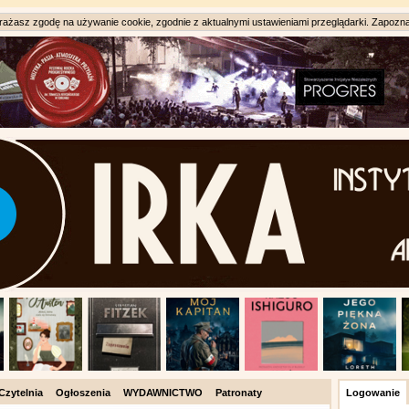
ażasz zgodę na używanie cookie, zgodnie z aktualnymi ustawieniami przeglądarki. Zapozna
Czytelnia
Ogłoszenia
WYDAWNICTWO
Patronaty
Logowanie