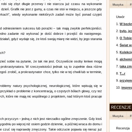
bi się zbyt długie przerwy i nie starcza już czasu na wykonanie
Muzyka
F
zień. Grafik nie jest z gumy, a czas nie stoi w miejscu, a jeszcze gdy
barkach”, wtedy wykonanie niektórych zadań może być ponad czyjeś
Utwór
1.
W bezkr
d odniesieniem sukcesu lub porażki – tak mają zwykle perfekcjoniści.
2.
było, je
jedno zadanie niż wykonać je dość dobrze i przejść do następnego.
3.
O Tobie
iałań, gdyż wydaje się, że ktoś swoją miarę nie widzi, by jego starania
4.
Świat w
5.
Kolekcj
ych?
6.
alchemi
eć sobie na pytanie, że tak nie jest. Oczywiście osoby leniwe mogą
7.
taka zm
m prokrastynatora. W rzeczywistości jednak są to zupełnie dwa różne
goś zrobić, a prokrastynator chce, tylko nie w tej chwili lub w terminie,
8.
T...r
9.
przyje
roblemy natury psychologicznej, neurologicznej, które wpisują się w
10.
impres
 przykład o problemie z koncentracją, o częstych bólach głowy, czy też
ch, które nie mają nic wspólnego z projektem, nad którym ktoś pracuje
RECENZJE
Muzyka
F
h przyczyn – jedną z nich jest nierzadko ogólne zmęczenie. Gdy ktoś
tygodniu po więcej niż osiem godzin dziennie, a później wraca do domu i
Recenzja
czuć się naprawdę zmęczony. Takie odczucie pojawia się nieraz już