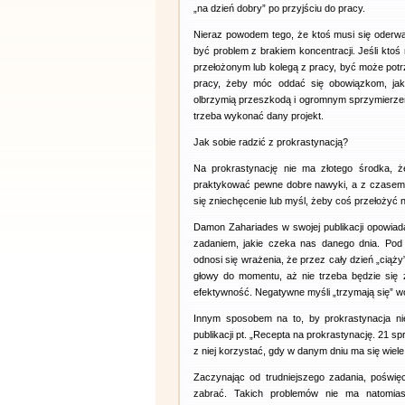
„na dzień dobry” po przyjściu do pracy.
Nieraz powodem tego, że ktoś musi się oderwać
być problem z brakiem koncentracji. Jeśli kto
przełożonym lub kolegą z pracy, być może potrz
pracy, żeby móc oddać się obowiązkom, jak
olbrzymią przeszkodą i ogromnym sprzymierzeńc
trzeba wykonać dany projekt.
Jak sobie radzić z prokrastynacją?
Na prokrastynację nie ma złotego środka, że
praktykować pewne dobre nawyki, a z czasem na
się zniechęcenie lub myśl, żeby coś przełożyć n
Damon Zahariades w swojej publikacji opowiada
zadaniem, jakie czeka nas danego dnia. Pod
odnosi się wrażenia, że przez cały dzień „ciąży”
głowy do momentu, aż nie trzeba będzie się
efektywność. Negatywne myśli „trzymają się” wó
Innym sposobem na to, by prokrastynacja nie
publikacji pt. „Recepta na prokrastynację. 21
z niej korzystać, gdy w danym dniu ma się wiele
Zaczynając od trudniejszego zadania, poświę
zabrać. Takich problemów nie ma natomias