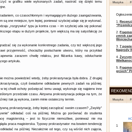
zyć w grafiku wiele wykonanych zadań, nastroić się dzięki temu
Muzyka
F
ejne.
Ogłoszeni
nym zadaniem, co czasochłonnym i wymagającym dużego zaangażowania,
 Im są one mniejsze, tym lepiej, ponieważ szybciej udaje się je wykonać.
1.
Recenzj
"Przemilc
zaju „rozgrywka” typu ja kontra czas – im szybciej uda się pokonać
ększego etapu w dużym projekcie, tym większą ma się satysfakcję ze
2.
Fragmen
zmrok zap
Wojciecha
gradzać się za wykonanie konkretnego zadania, czy też większej jego
3.
7 powi
Nagrody W
awi przyjemność, chociażby posłuchanie utworu, który na przykład
apewnia zarazem chwilę relaksu, jest filiżanka kawy, odsłuchanie
4.
Życzym
Wielkanoc
cego artykułu.
5.
Fragmen
grzech" P
 nie można powiedzieć wtedy, żeby prokrastynacja była dobra. Z drugiej
prokrastynacja, czyli świadome odkładanie pewnych zadań na później.
 w tej chwili ochoty poświęcać temu uwagi, wykonuje się najpierw inne
REKOMEN
eślonym przedziale czasu. Aktywna prokrastynacja polega na tym, że
niej i tak ją wykona, zanim minie ostateczny termin.
Muzyka
F
tywną prokrastynację, żeby lepiej zarządzać swoim czasem? „Zwykły”
ktywnie” odkładać coś na później. Można go porównać do studenta
acę magisterską – jest to fizycznie niemożliwe, ponieważ nie ma
wygląda praca magisterska. Typowy prokrastynator ma bowiem tendencję
1
 odkładać na później. Niezależnie od tego, czy są wśród nich zajęcia,