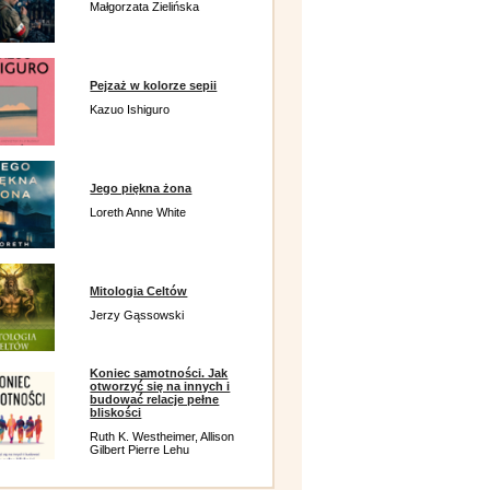
Małgorzata Zielińska
Pejzaż w kolorze sepii
Kazuo Ishiguro
Jego piękna żona
Loreth Anne White
Mitologia Celtów
Jerzy Gąssowski
Koniec samotności. Jak
otworzyć się na innych i
budować relacje pełne
bliskości
Ruth K. Westheimer, Allison
Gilbert Pierre Lehu