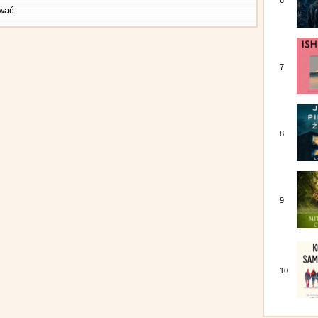
6
ować
7
8
9
10