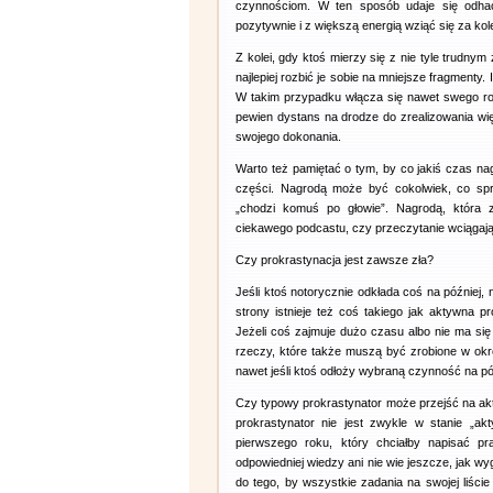
czynnościom. W ten sposób udaje się odhac
pozytywnie i z większą energią wziąć się za kol
Z kolei, gdy ktoś mierzy się z nie tyle trud
najlepiej rozbić je sobie na mniejsze fragmenty.
W takim przypadku włącza się nawet swego rod
pewien dystans na drodze do zrealizowania wi
swojego dokonania.
Warto też pamiętać o tym, by co jakiś czas na
części. Nagrodą może być cokolwiek, co spr
„chodzi komuś po głowie”. Nagrodą, która z
ciekawego podcastu, czy przeczytanie wciągają
Czy prokrastynacja jest zawsze zła?
Jeśli ktoś notorycznie odkłada coś na później,
strony istnieje też coś takiego jak aktywna 
Jeżeli coś zajmuje dużo czasu albo nie ma się
rzeczy, które także muszą być zrobione w okr
nawet jeśli ktoś odłoży wybraną czynność na póź
Czy typowy prokrastynator może przejść na ak
prokrastynator nie jest zwykle w stanie „a
pierwszego roku, który chciałby napisać pr
odpowiedniej wiedzy ani nie wie jeszcze, jak 
do tego, by wszystkie zadania na swojej liście