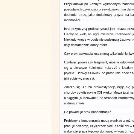
Przykładowo po każdym wykonanym zadaniu ro
pozostałych czynności przewidzianych na dany d
dochodzi stres, jako dodatkowy „ciężar na 
możliwości.
Inną przyczyną prokrastynacji jest obawa prze
Osoby te wolą na ogół misternie realizować 
Niekiedy wręcz w ogóle nie podejmują żadnych dz
dały dostatecznie dobry efekt.
Czy prokrastynacja jest zmorą tylko ludzi leniw
Czytając powyższy fragment, można odpowiedzi
się w pierwszej kolejności kojarzyć z ideałe
pojęcia – leniwy człowiek po prostu nie chce cze
jaki sobie wyznaczył.
Zdarza się, że za prokrastynacją kryją się p
choroby cywilizacyjne XXI wieku. Mowa tutaj na
o ciągłym „buszowaniu” po stronach internetowy
w danej chwili.
Co powoduje brak koncentracji?
Problemy z koncentracją mogą wynikać z różnyc
pracuje non stop, czyli przez pięć, sześć dni w 
wykonuje prace typowo domowe, w końcu może 