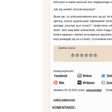
które jest w stanie wykonać bez negatywnego na
Jak się uwolnić od prokrastynacji?
Bywa tak, że prokrastynatorem jest się już do
ujemną, można wypracować odpowiednie technik
pomaga „trzymać ją w ryzach” i dzięki temu ud
dzień. Jest tutaj wiele wskazówek, które mogą 
booka napisano również przystępnym językiem. 
ktoś posługuje się na co dzień, zrozumienie treś
średnia ocena:
Dodaj artykuł do:
Facebook
Wykop
Twit
Blip
MySpace
Goo
(dodano 03.10.2021 autor:
entucentka
)
Dzia
zgłoś nadużycie
KOMENTARZE: