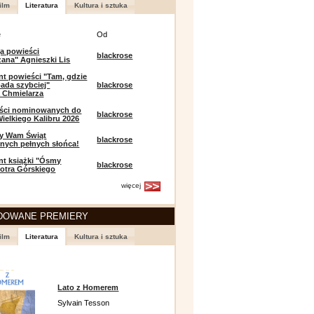
ilm
Literatura
Kultura i sztuka
e
Od
a powieści
blackrose
zana" Agnieszki Lis
t powieści "Tam, gdzie
ada szybciej"
blackrose
 Chmielarza
eści nominowanych do
blackrose
ielkiego Kalibru 2026
y Wam Świąt
blackrose
nych pełnych słońca!
t książki "Ósmy
blackrose
iotra Górskiego
więcej
DOWANE PREMIERY
ilm
Literatura
Kultura i sztuka
Lato z Homerem
Sylvain Tesson