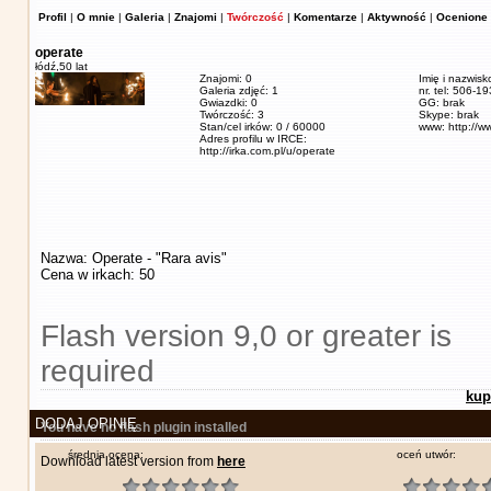
Profil
|
O mnie
|
Galeria
|
Znajomi
|
Twórczość
|
Komentarze
|
Aktywność
|
Ocenione 
operate
łódź,
50 lat
Znajomi: 0
Imię i nazwisk
Galeria zdjęć: 1
nr. tel: 506-1
Gwiazdki: 0
GG: brak
Twórczość: 3
Skype: brak
Stan/cel irków: 0 / 60000
www: http://w
Adres profilu w IRCE:
http://irka.com.pl/u/operate
Nazwa: Operate - "Rara avis"
Cena w irkach: 50
Flash version 9,0 or greater is
required
kup
DODAJ OPINIĘ
You have no flash plugin installed
średnia ocena:
oceń utwór:
Download latest version from
here