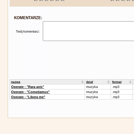
KOMENTARZE:
Twój komentarz:
nazwa
dział
format
Operate - "Rara avis"
muzyka
.mp3
Operate - "Comedamus"
muzyka
.mp3
Operate - "Libera me"
muzyka
.mp3