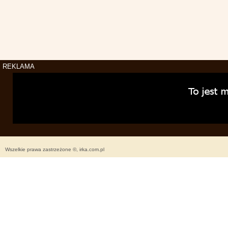
REKLAMA
Wszelkie prawa zastrzeżone ©, irka.com.pl