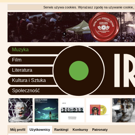
Serwis używa cookies. Wyrażasz zgodę na używanie cookie, zg
Muzyka
Film
Literatura
Kultura i Sztuka
Społeczność
Mój profil
Użytkownicy
Rankingi
Konkursy
Patronaty