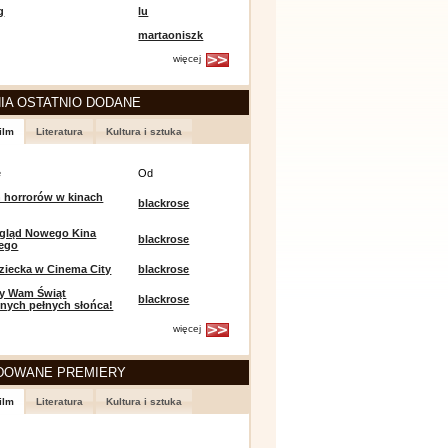
g
lu
martaoniszk
więcej
IA OSTATNIO DODANE
ilm
Literatura
Kultura i sztuka
e
Od
 horrorów w kinach
blackrose
egląd Nowego Kina
blackrose
iego
ziecka w Cinema City
blackrose
y Wam Świąt
blackrose
nych pełnych słońca!
więcej
DOWANE PREMIERY
ilm
Literatura
Kultura i sztuka