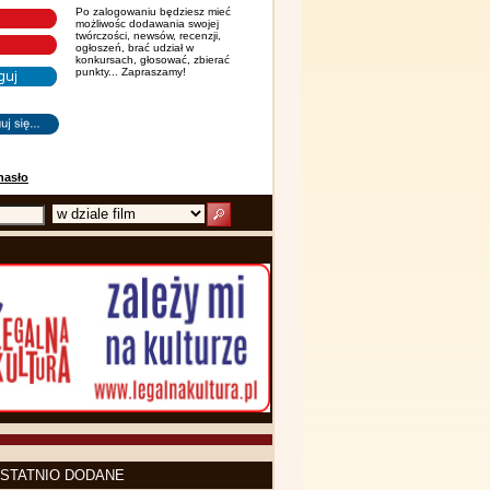
Po zalogowaniu będziesz mieć
możliwośc dodawania swojej
twórczości, newsów, recenzji,
ogłoszeń, brać udział w
konkursach, głosować, zbierać
punkty... Zapraszamy!
hasło
STATNIO DODANE