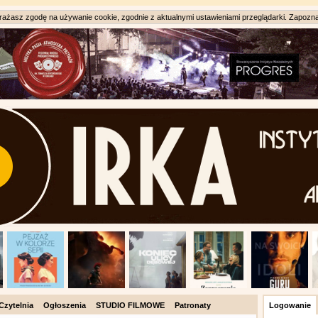
ażasz zgodę na używanie cookie, zgodnie z aktualnymi ustawieniami przeglądarki. Zapozna
Czytelnia
Ogłoszenia
STUDIO FILMOWE
Patronaty
Logowanie