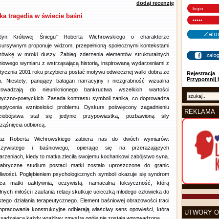
dodaj recenzję
a tragedia w świecie baśni
n Królowej Śniegu" Roberta Wichrowskiego o charakterze
kursywnym proponuje widzom, przepełnioną społecznymi kontekstami
rówkę w mroki duszy. Zabieg zderzenia elementów strukturalnych
iowego wymiaru z wstrząsającą historią, inspirowaną wydarzeniami z
tycznia 2001 roku przybiera postać motywu odwiecznej walki dobra ze
Rejestracja
Przypomnij 
m. Niestety, panujący bałagan narracyjny i niezgrabność wizualna
rowadzają do nieuniknionego bankructwa wszelkich wartości
styczno-poetyckich. Zasada kontrastu symboli zanika, co doprowadza
spłycenia wzniosłości problemu. Dyskurs poświęcony zagadnieniu
REKLAMA
ciobójstwa stał się jedynie przypowiastką, pozbawioną siły
ząśnięcia odbiorcą.
az Roberta Wichrowskiego zabiera nas do dwóch wymiarów:
czywistego i baśniowego, opierając się na przerażających
rzeniach, kiedy to matka zleciła swojemu kochankowi zabójstwo syna.
abryczne studium postaci matki zostało uproszczone do granic
liwości. Pogłębieniem psychologicznych symboli okazuje się syndrom
ca matki uaktywnia, oczywistą, namacalną toksyczność, którą
ych miłości i zaufania relacji skutkuje ucieczką młodego człowieka do
istego działania terapeutycznego. Element baśniowej obrazowości traci
opracowania konstrukcyjne odbierają właściwy sens opowieści, która
UTWORY O
zsadzająca każdy wrażliwy zmysł w ogóle nie została wprowadzona.