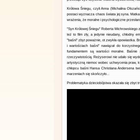
Królowa Śniegu, czyli Anna (Michalina Olszańs
postaci wyznacza chaos świata jej syna. Matka pe
wrażenia, że moralne i psychologiczne przesłani
"Syn Królowej Śniegu" Roberta Wichrowskiego z
też to film zły, a jedynie nieudany, chłodny
"baśni" zbyt poważnie, ot zwykła opowiastka. 
i wartościach baśni" nawiązał do korzystne
fundamentem są wartości moralne. Baśnie 
rzeczywistością. Reżyserowi nie udało się wyd
artystyczną niemoc wobec uchwycenia praw, k
chłopcu baśni Hansa Christiana Andersena twór
marzeniach się skończyło...
Problematyka dzieciobójstwa okazała się zbyt t