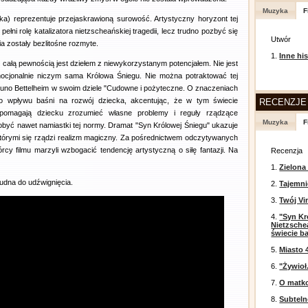
Muzyka
F
ka) reprezentuje przejaskrawioną surowość. Artystyczny horyzont tej
łni rolę katalizatora nietzscheańskiej tragedii, lecz trudno pozbyć się
Utwór
a zostały bezlitośne rozmyte.
1.
Inne his
 całą pewnością jest dziełem z niewykorzystanym potencjałem. Nie jest
 emocjonalnie niczym sama Królowa Śniegu. Nie można potraktować tej
Bruno Bettelheim w swoim dziele "Cudowne i pożyteczne. O znaczeniach
go wpływu baśni na rozwój dziecka, akcentując, że w tym świecie
RECENZJE
pomagają dziecku zrozumieć własne problemy i reguły rządzące
Muzyka
F
obyć nawet namiastki tej normy. Dramat "Syn Królowej Śniegu" ukazuje
tórymi się rządzi realizm magiczny. Za pośrednictwem odczytywanych
cy filmu marzyli wzbogacić tendencję artystyczną o siłę fantazji. Na
Recenzja
1.
Zielona
rudna do udźwignięcia.
2.
Tajemni
3.
Twój Vi
4.
"Syn Kr
Nietzsche
świecie b
5.
Miasto 
6.
"Żywioł
7.
O matko
8.
Subtel