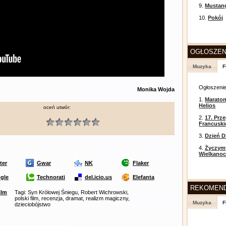
9.
Mustan
10.
Pokój
OGŁOSZEN
Muzyka
F
Ogłoszeni
Monika Wojda
1.
Maraton
Helios
oceń utwór:
2.
17. Prz
Francusk
3.
Dzień D
4.
Życzym
Wielkanoc
ter
Gwar
NK
Flaker
gle
Technorati
del.icio.us
Elefanta
REKOMEN
ilm
Tagi: Syn Królowej Śniegu, Robert Wichrowski,
polski film, recenzja, dramat, realizm magiczny,
Muzyka
F
dzieciobójstwo