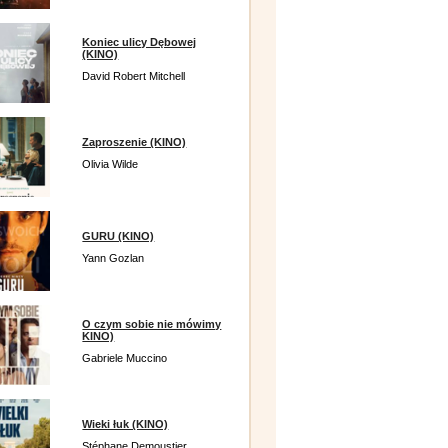
Koniec ulicy Dębowej
(KINO)
David Robert Mitchell
Zaproszenie (KINO)
Olivia Wilde
GURU (KINO)
Yann Gozlan
O czym sobie nie mówimy
KINO)
Gabriele Muccino
Wieki łuk (KINO)
Stéphane Demoustier