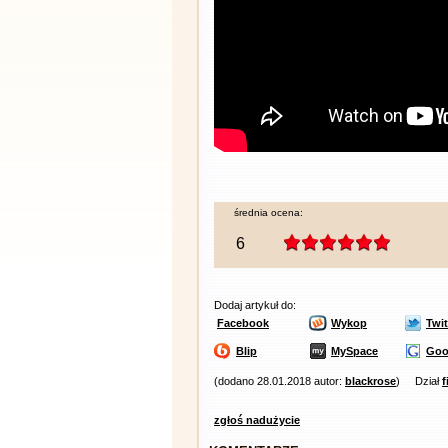
średnia ocena:
6
Dodaj artykuł do:
Facebook
Wykop
Twit
Blip
MySpace
Goo
(dodano 28.01.2018 autor:
blackrose
)
Dział
f
zgłoś nadużycie