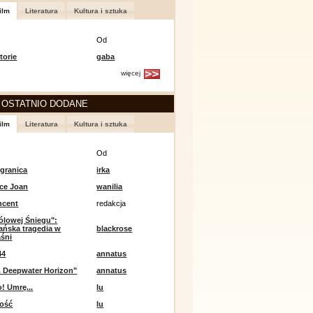
ilm
Literatura
Kultura i sztuka
Od
torie
gaba
więcej
 OSTATNIO DODANE
ilm
Literatura
Kultura i sztuka
Od
 granica
irka
ce Joan
wanilia
ncent
redakcja
ólowej Śniegu":
ańska tragedia w
blackrose
aśni
44
annatus
. Deepwater Horizon"
annatus
! Umrę...
lu
ność
lu