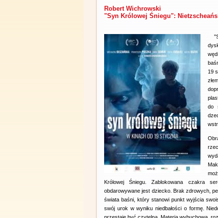
Robert Wichrowski
"Syn Królowej Śniegu": Nietzscheańsk
"Sy
dys
węd
baśn
19 s
złe
dop
pla
do 
dze
wstr
Obr
rze
wyda
Mak
moż
Królowej Śniegu. Zablokowana czakra ser
obdarowywane jest dziecko. Brak zdrowych, pełn
świata baśni, który stanowi punkt wyjścia swo
swój urok w wyniku niedbałości o formę. Nied
przestaje być czytelna. Materia wybuchowa, ro