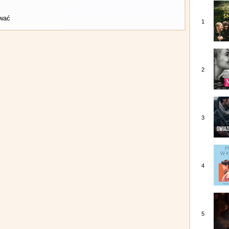
ować
1
2
3
4
5