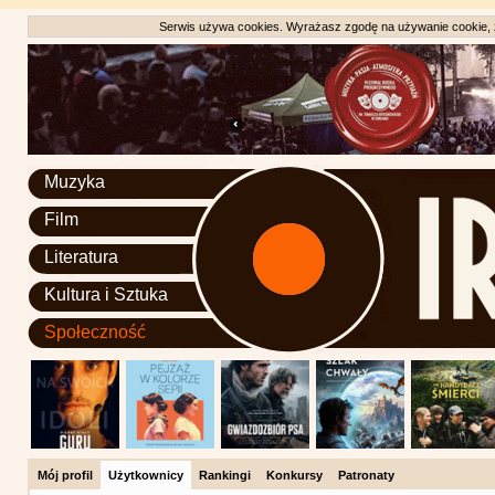
Serwis używa cookies. Wyrażasz zgodę na używanie cookie, zg
Muzyka
Film
Literatura
Kultura i Sztuka
Społeczność
Mój profil
Użytkownicy
Rankingi
Konkursy
Patronaty