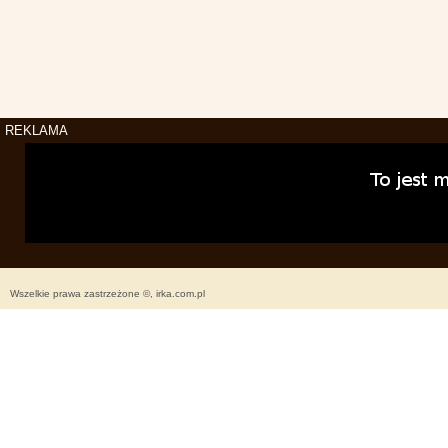
REKLAMA
Wszelkie prawa zastrzeżone ©, irka.com.pl