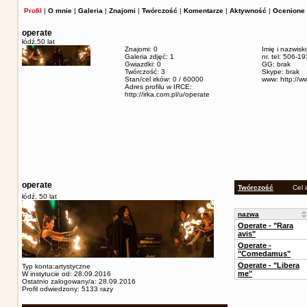
Profil
|
O mnie
|
Galeria
|
Znajomi
|
Twórczość
|
Komentarze
|
Aktywność
|
Ocenione 
operate
łódź,
50 lat
Znajomi: 0
Imię i nazwisk
Galeria zdjęć: 1
nr. tel: 506-1
Gwiazdki: 0
GG: brak
Twórczość: 3
Skype: brak
Stan/cel irków: 0 / 60000
www: http://w
Adres profilu w IRCE:
http://irka.com.pl/u/operate
operate
Twórczość
Cel 
łódź,
50 lat
nazwa
Operate - "Rara
avis"
Operate -
"Comedamus"
Operate - "Libera
Typ konta:artystyczne
me"
W instytucie od: 28.09.2016
Ostatnio zalogowany/a: 28.09.2016
Profil odwiedzony: 5133 razy