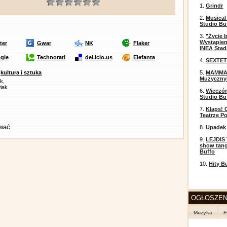
1.
Grindr
2.
Musical
Studio Bu
3.
"Życie 
Wystąpien
ter
Gwar
NK
Flaker
INEA Stad
gle
Technorati
del.icio.us
Elefanta
4.
SEXTET
ł
kultura i sztuka
5.
MAMMA 
Muzyczn
k,
wiak
6.
Wieczór
Studio Bu
7.
Klaps! 
Teatrze P
ować
8.
Upadek 
9.
LEJDIS 
show tang
Buffo
10.
Hity B
OGŁOSZEN
Muzyka
F