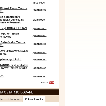
asia_0506
 Piotruś Pan w Teatrze
joannasieg
ffo
bez ograniczeń":
ie Nicka Vujicica na
blackrose
ionie w Poznaniu
 czyli ROMA I JULIAN
joannasieg
MIA! w Teatrze
joannasieg
ym ROMA
 Bałkański w Teatrze
joannasieg
ffo
Czyli 50 twarzy Greya w
joannasieg
olonia
pierwszych ludzi
joannasieg
TANGO, czyli unikalny
owy w Teatrze Studio
joannasieg
uffo
joannasieg
więcej
IA OSTATNIO DODANE
ilm
Literatura
Kultura i sztuka