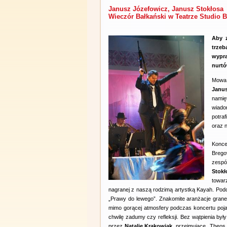
Janusz Józefowicz, Janusz Stokłosa
Wieczór Bałkański w Teatrze Studio B
Aby z
trzeb
wypra
nurtó
Mowa 
Janu
namię
wiado
potra
oraz 
Konce
Brego
zespó
Stok
towar
nagranej z naszą rodzimą artystką Kayah. Po
„Prawy do lewego”. Znakomite aranżacje grane 
mimo gorącej atmosfery podczas koncertu pojaw
chwilę zadumy czy refleksji. Bez wątpienia był
przez
Natalię Krakowiak
, przejmujące „Theos 