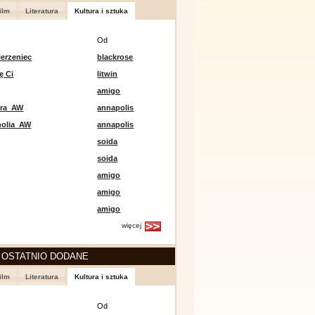
ilm
Literatura
Kultura i sztuka
Od
erzeniec
blackrose
ę Ci
litwin
amigo
era_AW
annapolis
holia_AW
annapolis
soida
soida
amigo
amigo
amigo
więcej
 OSTATNIO DODANE
ilm
Literatura
Kultura i sztuka
Od