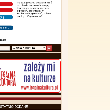
Po zalogowaniu będziesz mieć
możliwośc dodawania swojej
twórczości, newsów, recenzji,
ogłoszeń, brać udział w
konkursach, głosować, zbierać
punkty... Zapraszamy!
hasło
STATNIO DODANE