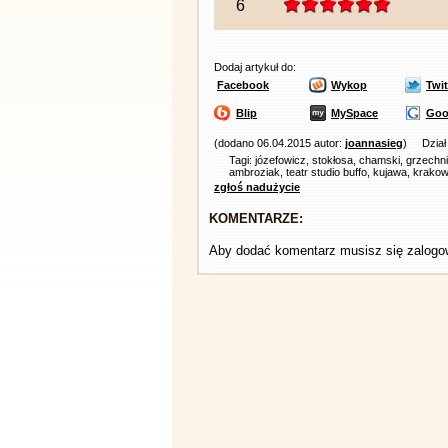
6
Dodaj artykuł do:
Facebook
Wykop
Twit
Blip
MySpace
Goo
(dodano 06.04.2015 autor:
joannasieg
)
Dzia
Tagi: józefowicz, stokłosa, chamski, grzechni
ambroziak, teatr studio buffo, kujawa, krako
zgłoś nadużycie
KOMENTARZE:
Aby dodać komentarz musisz się zalog