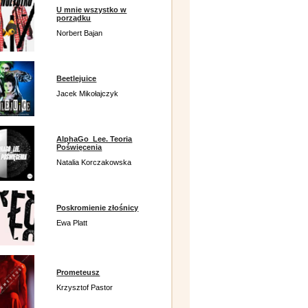
U mnie wszystko w
porządku
Norbert Bajan
Beetlejuice
Jacek Mikołajczyk
AlphaGo_Lee. Teoria
Poświęcenia
Natalia Korczakowska
Poskromienie złośnicy
Ewa Platt
Prometeusz
Krzysztof Pastor