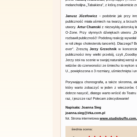
melancholijna „Tabakiera”, z którą znakomicie z
Janusz Józefowicz
– podobnie jak przy in
publiczność miała uśmiech na twarzy, a brzuch
utwory.
Artur Chamski
z niezwykłą aktorską ł
O-Zone. Przy słynnych dźwiękach utworu „Dr
rozbawił publiczność! Podobną reakcję wywołał 
w roli złego cholesterolu tancerki). Dlaczego
ever”. Zresztą
Jerzy Grzechnik
w koncercie
publiczności inny wielki przebój, czyli „Goo
Jerzy stoi na scenie w swojej naturalnej wersji
widzów do czerwoności ze śmiechu to wykon 
U., powiększona o 3 rozmiary, uśmiechnięta i ur
Porywająca choreografia, a także skromna, al
który warto zobaczyć w jeden z wieczorów. 
dobrze nasycić, dlatego warto wrócić do Teatru 
raz, i jeszcze raz! Polecam zdecydowanie!
Napisała: Joanna Sieg
joanna.sieg@irka.com.pl
fot. Strona internetowa
www.studiobuffo.com.
średnia ocena: