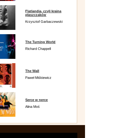
Flatlandia, czyli kraina
płaszczaków
Krzysztof Garbaczewski
The Turning World
Richard Chappell
The Wall
Paweł Miśkiewicz
Serce w nerce
Alina Moś