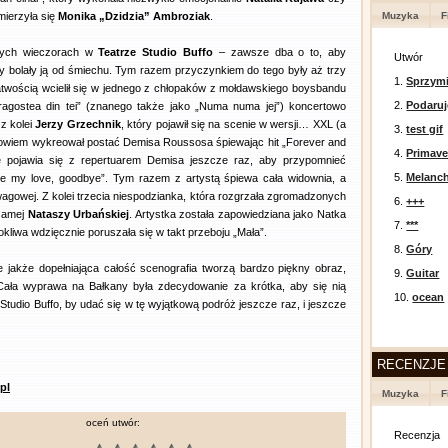
mierzyła się
Monika „Dzidzia” Ambroziak
.
Muzyka
F
nych wieczorach w
Teatrze Studio Buffo
– zawsze dba o to, aby
Utwór
y bolały ją od śmiechu. Tym razem przyczynkiem do tego były aż trzy
1.
Sprzymi
atwością wcielił się w jednego z chłopaków z mołdawskiego boysbandu
2.
Podaruj
agostea din tei” (znanego także jako „Numa numa jej”) koncertowo
z kolei
Jerzy Grzechnik
, który pojawił się na scenie w wersji… XXL (a
3.
test gif
? Bowiem wykreował postać Demisa Roussosa śpiewając hit „Forever and
4.
Primav
 pojawia się z repertuarem Demisa jeszcze raz, aby przypomnieć
5.
Melanc
dbye my love, goodbye”. Tym razem z artystą śpiewa cała widownia, a
 wagowej. Z kolei trzecia niespodzianka, która rozgrzała zgromadzonych
6.
+++
samej
Nataszy Urbańskiej
. Artystka została zapowiedziana jako Natka
7.
***
okliwa wdzięcznie poruszała się w takt przeboju „Mała”.
8.
Góry
e jakże dopełniająca całość scenografia tworzą bardzo piękny obraz,
9.
Guitar
Cała wyprawa na Bałkany była zdecydowanie za krótka, aby się nią
10.
ocean
Studio Buffo, by udać się w tę wyjątkową podróż jeszcze raz, i jeszcze
RECENZJE
pl
Muzyka
F
oceń utwór:
Recenzja