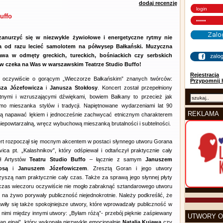
dodaj recenzję
uffo
anurzyć się w niezwykle żywiołowe i energetyczne rytmy nie
a od razu lecieć samolotem na półwysep Bałkański. Muzyczna
wa w odmęty greckich, tureckich, bośniackich czy serbskich
w czeka na Was w warszawskim Teatrze Studio Buffo!
Rejestracja
oczywiście o gorącym „Wieczorze Bałkańskim” znanych twórców:
Przypomnij 
sza Józefowicza
i
Janusza Stokłosy
. Koncert został przepełniony
tnymi i wzruszającymi dźwiękami, bowiem Bałkany to przecież jak
mo mieszanka stylów i tradycji. Napiętnowane wydarzeniami lat 90
REKLAMA
fią napawać lękiem i jednocześnie zachwycać etnicznym charakterem
niepowtarzalną, wręcz wybuchową mieszanką brutalności i subtelności.
rt rozpoczął się mocnym akcentem w postaci słynnego utworu Gorana
vica pt. „Kalashnikov”, który odśpiewał i odtańczył praktycznie cały
ł Artystów
Teatru Studio Buffo
– łącznie z samym
Januszem
łosą
i
Januszem Józefowiczem
. Zresztą Goran i jego utwory
zyszą nam praktycznie cały czas. Także za sprawą jego słynnej płyty
dczas wieczoru oczywiście nie mogło zabraknąć sztandarowego utworu
na żywo porywały publiczność niejednokrotnie. Należy podkreślić, że
iły się także spokojniejsze utwory, które wprowadzały publiczność w
y nimi między innymi utwory: „Byłam różą”- przebój pięknie zaśpiewany
UTWORY O
an einai”, który wykonała niezwykle emocjonalnie
Natalia Kujawa
czy