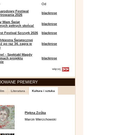
e
Od
narodowy Festiwal
blackrose
irowania 2026
y Wam Świąt
blackrose
nych pełnych słońca!
t Festival Szczyrk 2026
blackrose
Orkiestra Świątecznej
ż po raz 34. zagra w
blackrose
e
e! - Spektakl Magdy
amach projektu
blackrose
pie
więcej
DOWANE PREMIERY
ilm
Literatura
Kultura i sztuka
Piękna Zośka
Marcin Wierzchowski