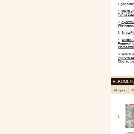
Ogłoszeni
1.
Między
Tańca Zaw
2.
Życzym
Wielkanoc
3.
SnowFes
4.
Wielka 
Pomocy ju
Warszawi
5.
Watch m
Jędry w r
Choreoto
REKOMEN
Muzyka
F
1