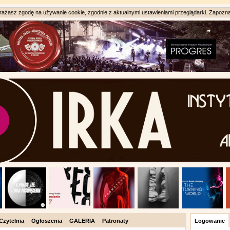
ażasz zgodę na używanie cookie, zgodnie z aktualnymi ustawieniami przeglądarki. Zapozna
Czytelnia
Ogłoszenia
GALERIA
Patronaty
Logowanie