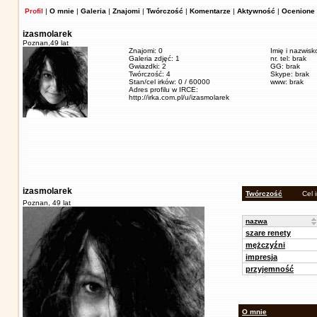
Profil
|
O mnie
|
Galeria
|
Znajomi
|
Twórczość
|
Komentarze
|
Aktywność
|
Ocenione 
izasmolarek
Poznan,
49 lat
Znajomi: 0
Imię i nazwisk
Galeria zdjęć: 1
nr. tel: brak
Gwiazdki: 2
GG: brak
Twórczość: 4
Skype: brak
Stan/cel irków: 0 / 60000
www: brak
Adres profilu w IRCE:
http://irka.com.pl/u/izasmolarek
izasmolarek
Twórczość
Cel 
Poznan,
49 lat
nazwa
szare renety
mężczyźni
impresja
przyjemność
O mnie