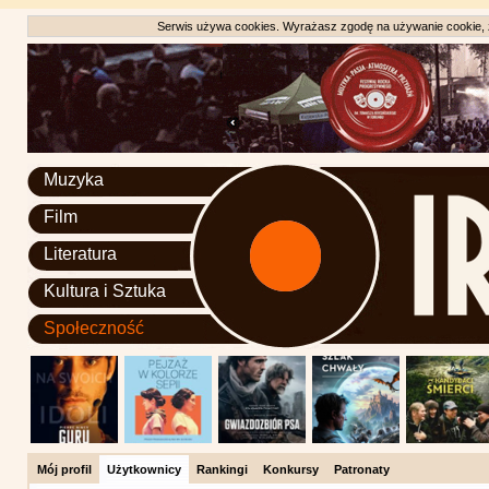
Serwis używa cookies. Wyrażasz zgodę na używanie cookie, zg
Muzyka
Film
Literatura
Kultura i Sztuka
Społeczność
Mój profil
Użytkownicy
Rankingi
Konkursy
Patronaty