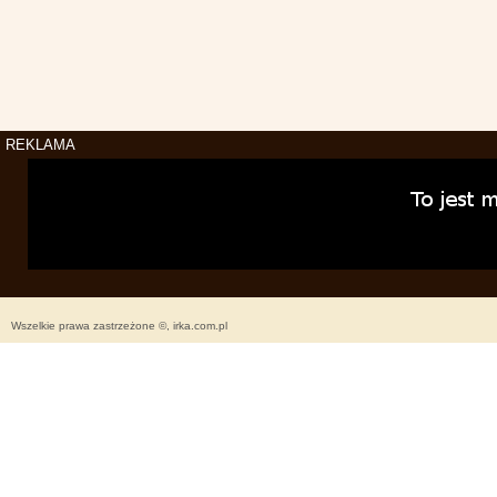
REKLAMA
Wszelkie prawa zastrzeżone ©, irka.com.pl