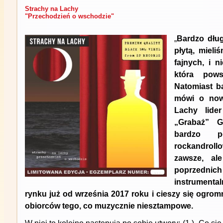
Strachy na Lachy
"Przechodzień o wschodzie"
„
Bardzo dłu
płytą, miel
fajnych, i n
która pows
Natomiast b
mówi o now
Lachy lide
„Grabaż” G
bardzo p
rockandroll
zawsze, al
poprzednic
instrumenta
rynku już od września 2017 roku i cieszy się ogro
obiorców tego, co muzycznie niesztampowe.