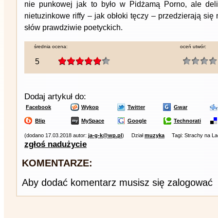
nie punkowej jak to było w Pidżamą Porno, ale delik
nietuzinkowe riffy – jak obłoki tęczy – przedzierają się
słów prawdziwie poetyckich.
średnia ocena:
oceń utwór:
5
Dodaj artykuł do:
Facebook
Wykop
Twitter
Gwar
Blip
MySpace
Google
Technorati
(dodano 17.03.2018 autor:
ja-g-k@wp.pl
)
Dział
muzyka
Tagi: Strachy na L
zgłoś nadużycie
KOMENTARZE:
Aby dodać komentarz musisz się zalogować