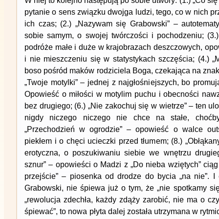
W niej to kolejno następują po sobie utwory: (1.) „Co się
pytanie o sens związku dwojga ludzi, tego, co w nich p
ich czas; (2.) „Nazywam się Grabowski” – autotemat
sobie samym, o swojej twórczości i pochodzeniu; (3.)
podróże małe i duże w krajobrazach deszczowych, opo
i nie mieszczeniu się w statystykach szczęścia; (4.) 
boso pośród maków rodziciela Boga, czekająca na znak „
„Twoje motylki” – jednej z najgłośniejszych, bo promuj
Opowieść o miłości w motylim puchu i obecności nawza
bez drugiego; (6.) „Nie zakochuj się w wietrze” – ten ulo
nigdy niczego niczego nie chce na stałe, choćby
„Przechodzień w ogrodzie” – opowieść o walce out
piekłem i o chęci ucieczki przed tłumem; (8.) „Obłąkan
erotyczna, o poszukiwaniu siebie we wnętrzu drugiego
sznur” – opowieści o Madzi z „Do nieba wziętych” ciąg
przejście” – piosenka od drodze do bycia „na nie”. I
Grabowski, nie śpiewa już o tym, że „nie spotkamy się
„rewolucja zdechła, każdy zdąży zarobić, nie ma o cz
śpiewać”, to nowa płyta dalej została utrzymana w rytmic