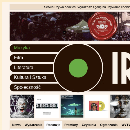
Serwis używa cookies. Wyrażasz zgodę na używanie cookie, 
Muzyka
Film
Literatura
Kultura i Sztuka
Społeczność
News
Wydarzenia
Recenzje
Premiery
Czytelnia
Ogłoszenia
WYT