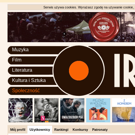
Serwis używa cookies. Wyrażasz zgodę na używanie cookie, zg
Muzyka
Film
Literatura
Kultura i Sztuka
Społeczność
Mój profil
Użytkownicy
Rankingi
Konkursy
Patronaty