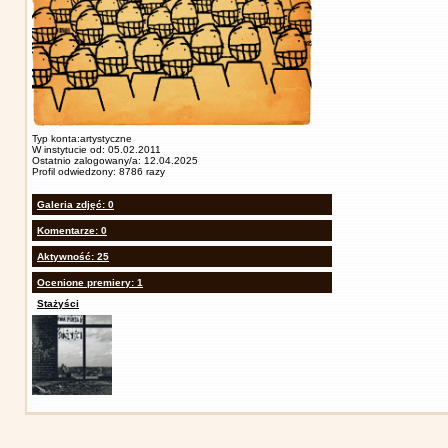
Typ konta:artystyczne
W instytucie od: 05.02.2011
Ostatnio zalogowany/a: 12.04.2025
Profil odwiedzony: 8786 razy
Galeria zdjęć: 0
Komentarze: 0
Aktywność: 25
Ocenione premiery: 1
Stażyści