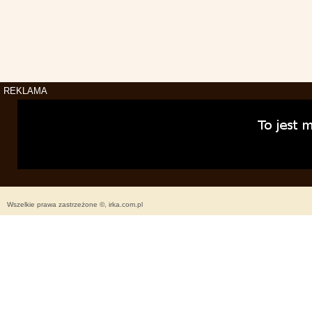
REKLAMA
Wszelkie prawa zastrzeżone ©, irka.com.pl