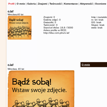
Profil
|
O mnie
|
Galeria
|
Znajomi
|
Twórczość
|
Komentarze
|
Aktywność
|
Ocenione 
o.laf
Wrocław,
40 lat
Znajomi: 0
Imię i nazwisk
Galeria zdjęć: 0
nr. tel: brak
Gwiazdki: 0
GG: brak
Twórczość: 0
Skype: brak
Stan/cel irków: 19,8 / 5000
www: brak
Adres profilu w IRCE:
http://irka.com.pl/u/o.laf
o.laf
O mnie
Wrocław,
40 lat