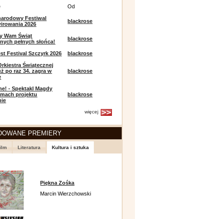
e
Od
narodowy Festiwal
blackrose
irowania 2026
y Wam Świąt
blackrose
nych pełnych słońca!
t Festival Szczyrk 2026
blackrose
Orkiestra Świątecznej
ż po raz 34. zagra w
blackrose
e
e! - Spektakl Magdy
amach projektu
blackrose
pie
więcej
DOWANE PREMIERY
ilm
Literatura
Kultura i sztuka
Piękna Zośka
Marcin Wierzchowski