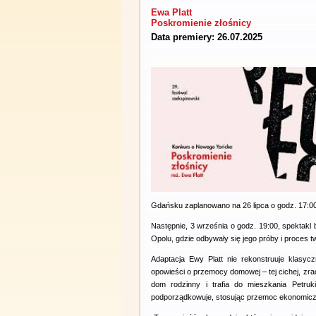
Ewa Platt
Poskromienie złośnicy
Data premiery: 26.07.2025
Gdańsku zaplanowano na 26 lipca o godz. 17:00
Następnie, 3 września o godz. 19:00, spektak
Opolu, gdzie odbywały się jego próby i proces t
Adaptacja Ewy Platt nie rekonstruuje klasycz
opowieści o przemocy domowej – tej cichej, zra
dom rodzinny i trafia do mieszkania Petruki
podporządkowuje, stosując przemoc ekonomiczn