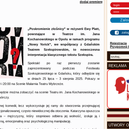
dodaj premierę
„Poskromienie złośnicy” w reżyserii Ewy Platt,
powstające w Teatrze im. Jana
Kochanowskiego w Opolu w ramach programu
Rejestracja
„Nowy Yorick”, we współpracy z Gdańskim
Przypomnij 
Teatrem Szekspirowskim, to nowoczesna
interpretacja klasycznego tekstu Szekspira.
Spektakl po raz pierwszy zostanie
REKLAMA
zaprezentowany podczas Festiwalu
Szekspirowskiego w Gdańsku, który odbędzie się
w dniach 25 lipca – 3 sierpnia 2025. Pokazy w
 i 20:00 na Scenie Malarnia Teatru Wybrzeże.
l będzie można zobaczyć na scenie Teatru im. Jana Kochanowskiego w
wórczy.
nej komedii, lecz wykorzystuje jej ramy do stworzenia przejmującej
cjonalizowanej, często niewidocznej dla otoczenia. Katarzyna opuszcza
a – mężczyzny, który stopniowo odbiera jej wolność, izoluje ją i
ą, emocjonalną oraz psychologiczną manipulację.
UTWORY O