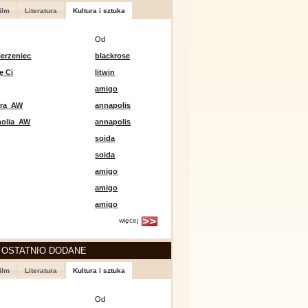
ilm
Literatura
Kultura i sztuka
Od
erzeniec
blackrose
ę Ci
litwin
amigo
era_AW
annapolis
holia_AW
annapolis
soida
soida
amigo
amigo
amigo
więcej
 OSTATNIO DODANE
ilm
Literatura
Kultura i sztuka
Od