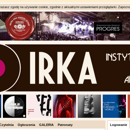
ażasz zgodę na używanie cookie, zgodnie z aktualnymi ustawieniami przeglądarki. Zapozna
Czytelnia
Ogłoszenia
GALERIA
Patronaty
Logowanie