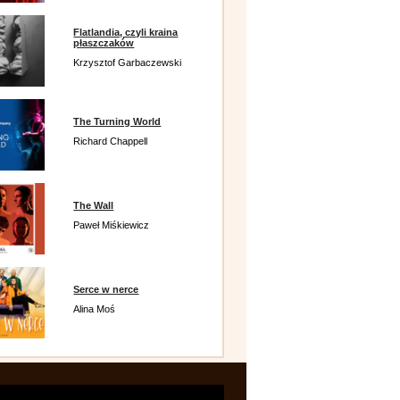
Flatlandia, czyli kraina
płaszczaków
Krzysztof Garbaczewski
The Turning World
Richard Chappell
The Wall
Paweł Miśkiewicz
Serce w nerce
Alina Moś