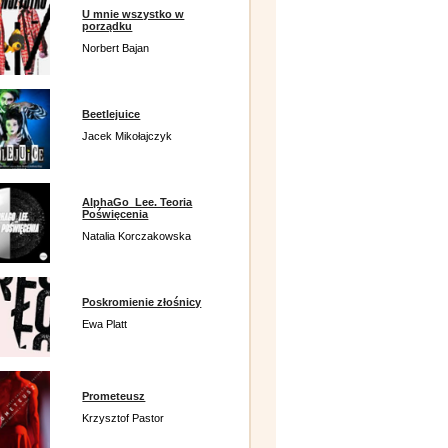
U mnie wszystko w
porządku
Norbert Bajan
Beetlejuice
Jacek Mikołajczyk
AlphaGo_Lee. Teoria
Poświęcenia
Natalia Korczakowska
Poskromienie złośnicy
Ewa Platt
Prometeusz
Krzysztof Pastor