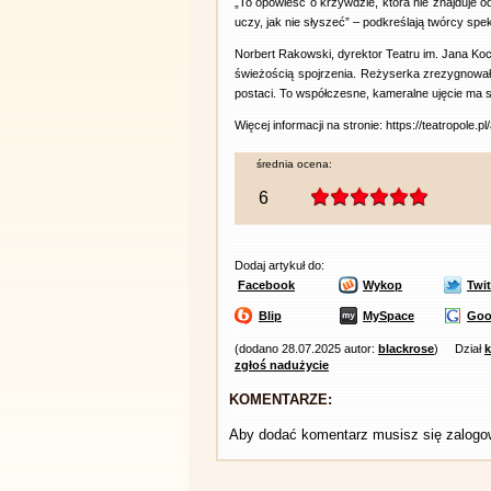
„To opowieść o krzywdzie, która nie znajduje odb
uczy, jak nie słyszeć” – podkreślają twórcy spek
Norbert Rakowski, dyrektor Teatru im. Jana Koc
świeżością spojrzenia. Reżyserka zrezygnował
postaci. To współczesne, kameralne ujęcie ma sił
Więcej informacji na stronie: https://teatropole.
średnia ocena:
6
Dodaj artykuł do:
Facebook
Wykop
Twit
Blip
MySpace
Goo
(dodano 28.07.2025 autor:
blackrose
)
Dział
k
zgłoś nadużycie
KOMENTARZE:
Aby dodać komentarz musisz się zalog