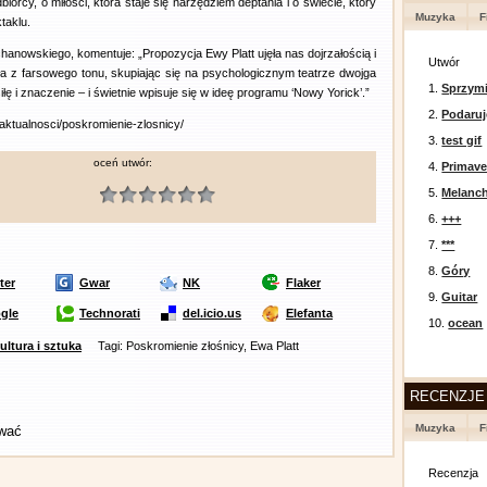
iorcy, o miłości, która staje się narzędziem deptania i o świecie, który
Muzyka
F
taklu.
hanowskiego, komentuje: „Propozycja Ewy Platt ujęła nas dojrzałością i
Utwór
a z farsowego tonu, skupiając się na psychologicznym teatrze dwojga
1.
Sprzymi
ę i znaczenie – i świetnie wpisuje się w ideę programu ‘Nowy Yorick’.”
2.
Podaruj
pl/aktualnosci/poskromienie-zlosnicy/
3.
test gif
oceń utwór:
4.
Primav
5.
Melanc
6.
+++
7.
***
8.
Góry
ter
Gwar
NK
Flaker
9.
Guitar
gle
Technorati
del.icio.us
Elefanta
10.
ocean
ultura i sztuka
Tagi: Poskromienie złośnicy, Ewa Platt
RECENZJE
Muzyka
F
ować
Recenzja