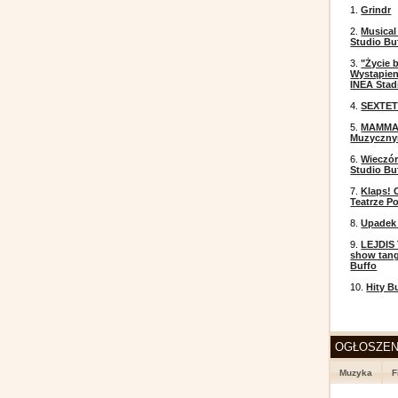
1.
Grindr
2.
Musical
Studio Bu
3.
"Życie 
Wystąpien
INEA Stad
4.
SEXTET
5.
MAMMA 
Muzyczn
6.
Wieczór
Studio Bu
7.
Klaps! 
Teatrze P
8.
Upadek 
9.
LEJDIS 
show tang
Buffo
10.
Hity B
OGŁOSZEN
Muzyka
F