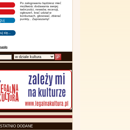
Po zalogowaniu będziesz mieć
możliwośc dodawania swojej
twórczości, newsów, recenzji,
ogłoszeń, brać udział w
konkursach, głosować, zbierać
punkty... Zapraszamy!
hasło
STATNIO DODANE