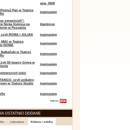
asia_0506
 Piotruś Pan w Teatrze
joannasieg
ffo
bez ograniczeń":
ie Nicka Vujicica na
blackrose
ionie w Poznaniu
 czyli ROMA I JULIAN
joannasieg
MIA! w Teatrze
joannasieg
ym ROMA
 Bałkański w Teatrze
joannasieg
ffo
Czyli 50 twarzy Greya w
joannasieg
olonia
pierwszych ludzi
joannasieg
TANGO, czyli unikalny
owy w Teatrze Studio
joannasieg
uffo
joannasieg
więcej
IA OSTATNIO DODANE
ilm
Literatura
Kultura i sztuka