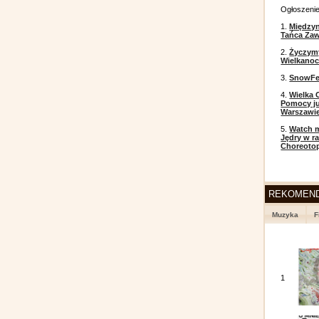
Ogłoszeni
1.
Między
Tańca Zaw
2.
Życzym
Wielkanoc
3.
SnowFes
4.
Wielka 
Pomocy ju
Warszawi
5.
Watch m
Jędry w r
Choreoto
REKOMEN
Muzyka
F
1