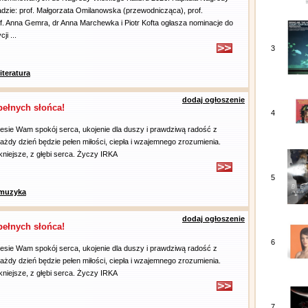
ładzie: prof. Małgorzata Omilanowska (przewodnicząca), prof.
f. Anna Gemra, dr Anna Marchewka i Piotr Kofta ogłasza nominacje do
ji ...
3
literatura
dodaj ogłoszenie
ełnych słońca!
4
esie Wam spokój serca, ukojenie dla duszy i prawdziwą radość z
ażdy dzień będzie pełen miłości, ciepła i wzajemnego zrozumienia.
kniejsze, z głębi serca. Życzy IRKA
5
muzyka
dodaj ogłoszenie
ełnych słońca!
6
esie Wam spokój serca, ukojenie dla duszy i prawdziwą radość z
ażdy dzień będzie pełen miłości, ciepła i wzajemnego zrozumienia.
kniejsze, z głębi serca. Życzy IRKA
7