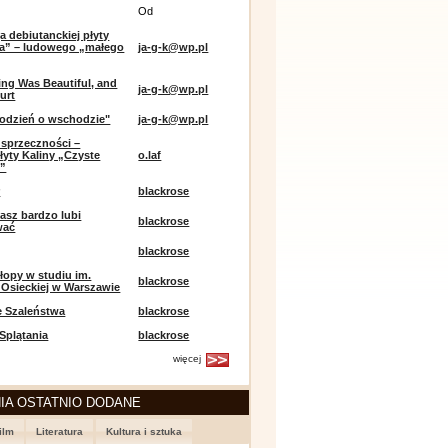
Od
a debiutanckiej płyty
lia” – ludowego „małego
ja-g-k@wp.pl
ing Was Beautiful, and
ja-g-k@wp.pl
urt
odzień o wschodzie"
ja-g-k@wp.pl
sprzeczności –
łyty Kaliny „Czyste
o.laf
e”
r
blackrose
asz bardzo lubi
blackrose
wać
blackrose
opy w studiu im.
blackrose
 Osieckiej w Warszawie
e Szaleństwa
blackrose
 Splątania
blackrose
więcej
IA OSTATNIO DODANE
ilm
Literatura
Kultura i sztuka