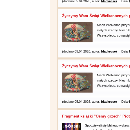
(dodano 05.04.2026, autor:
blackrose
)
Dział
Życzymy Wam Świąt Wielkanocnych p
Niech Wielkanoc przyni
małych rzeczy. Niech k
Wszystkiego, co najpię
(dodano 05.04.2026, autor:
blackrose
)
Dział
Życzymy Wam Świąt Wielkanocnych p
Niech Wielkanoc przyni
małych rzeczy. Niech k
Wszystkiego, co najpię
(dodano 05.04.2026, autor:
blackrose
)
Dział
Fragment książki "Ósmy grzech" Piot
Spodziewali się błahego wykrocze