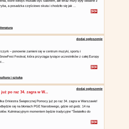
nia, które kiedyś musiało być salonem, ale teraz mury były obdarte z
zyba, a posadzka częściowo skuta i chodziło się jak ...
literatura
dodaj ogłoszenie
Szczyrk – ponownie zamieni się w centrum muzyki, sportu i
nowFest Festival, która przyciąga tysiące uczestników z całej Europy
c...
kultura i sztuka
dodaj ogłoszenie
już po raz 34. zagra w W...
elka Orkiestra Świątecznej Pomocy już po raz 34. zagra w Warszawie!
dbędzie się na błoniach PGE Narodowego, gdzie od godz. 14 na
połów. Kulminacyjnym momentem będzie tradycyjne "Światełko do