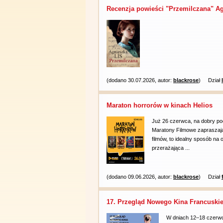
Recenzja powieści "Przemilczana" Ag
(dodano 30.07.2026, autor:
blackrose
)
Dział
Maraton horrorów w kinach Helios
Już 26 czerwca, na dobry po
Maratony Filmowe zapraszaj
filmów, to idealny sposób na
przerażająca ...
(dodano 09.06.2026, autor:
blackrose
)
Dział
17. Przegląd Nowego Kina Francuski
W dniach 12–18 czerwc