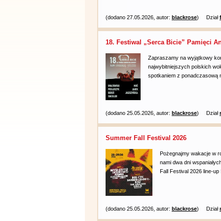
(dodano 27.05.2026, autor:
blackrose
)
Dział
18. Festiwal „Serca Bicie” Pamięci A
Zapraszamy na wyjątkowy kon
najwybitniejszych polskich wo
spotkaniem z ponadczasową mu
(dodano 25.05.2026, autor:
blackrose
)
Dział
Summer Fall Festival 2026
Pożegnajmy wakacje w ro
nami dwa dni wspaniałyc
Fall Festival 2026 line-up
(dodano 25.05.2026, autor:
blackrose
)
Dział