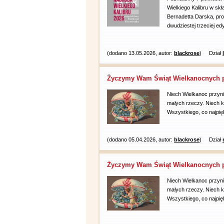
Wielkiego Kalibru w sk
Bernadetta Darska, pro
dwudziestej trzeciej edyc
(dodano 13.05.2026, autor:
blackrose
)
Dział
Życzymy Wam Świąt Wielkanocnych p
Niech Wielkanoc przyni
małych rzeczy. Niech k
Wszystkiego, co najpię
(dodano 05.04.2026, autor:
blackrose
)
Dział
Życzymy Wam Świąt Wielkanocnych p
Niech Wielkanoc przyni
małych rzeczy. Niech k
Wszystkiego, co najpię