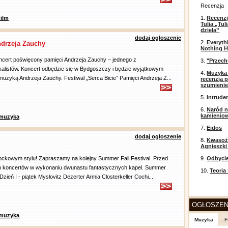
Recenzja
film
1.
Recenzj
Tulia „Tu
dzieła”
dodaj ogłoszenie
2.
Everyth
ndrzeja Zauchy
Nothing H
cert poświęcony pamięci Andrzeja Zauchy – jednego z
3.
"Przech
kalistów. Koncert odbędzie się w Bydgoszczy i będzie wyjątkowym
4.
Muzyka 
zyką Andrzeja Zauchy. Festiwal „Serca Bicie” Pamięci Andrzeja Z...
recenzja p
szumieni
5.
Intrude
6.
Naród n
kamienio
muzyka
7.
Eidos
dodaj ogłoszenie
8.
Kwasożł
Agnieszki
ckowym stylu! Zapraszamy na kolejny Summer Fall Festival. Przed
9.
Odbyci
h koncertów w wykonaniu dwunastu fantastycznych kapel. Summer
10.
Teoria
 Dzień I - piątek Myslovitz Dezerter Armia Closterkeller Cochi...
OGŁOSZEN
muzyka
Muzyka
F