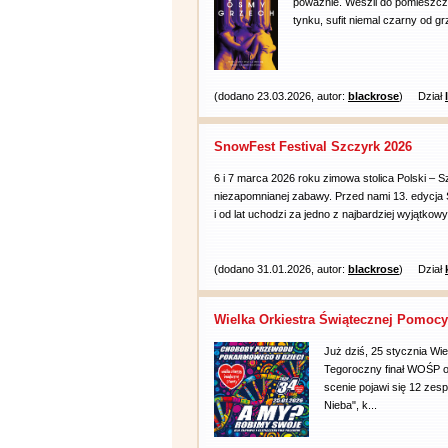
poważnie. Weszli do pomieszcze
tynku, sufit niemal czarny od gr
(dodano 23.03.2026, autor:
blackrose
)
Dział
SnowFest Festival Szczyrk 2026
6 i 7 marca 2026 roku zimowa stolica Polski – 
niezapomnianej zabawy. Przed nami 13. edycja S
i od lat uchodzi za jedno z najbardziej wyjątkowy
(dodano 31.01.2026, autor:
blackrose
)
Dział
Wielka Orkiestra Świątecznej Pomocy 
Już dziś, 25 stycznia Wi
Tegoroczny finał WOŚP o
scenie pojawi się 12 zes
Nieba", k...