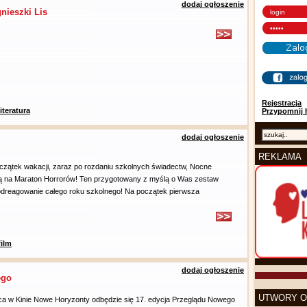
dodaj ogłoszenie
nieszki Lis
Rejestracja
literatura
Przypomnij 
dodaj ogłoszenie
REKLAMA
czątek wakacji, zaraz po rozdaniu szkolnych świadectw, Nocne
ą na Maraton Horrorów! Ten przygotowany z myślą o Was zestaw
 odreagowanie całego roku szkolnego! Na początek pierwsza
film
dodaj ogłoszenie
ego
UTWORY O
a w Kinie Nowe Horyzonty odbędzie się 17. edycja Przeglądu Nowego