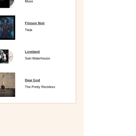
Muse
Frisson Noir
Tarja
Loveland
Suki Waterhouse
Dear God
The Pretty Reckless