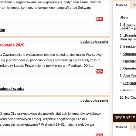
darzenie – organizowane we współpracy z Instytutem Francuskim w
Muzyka
F
– to nic innego jak huczne święto kinematografii znad Sekwany.
Utwór
1.
Strachy
obłok” – 
film
2.
„Przech
Strachy na
dodaj ogłoszenie
rowania 2026
3.
deeska
4.
Operate
a Zawirowania to wydarzenie obecne na kulturalnej mapie Warszawy
 się jego 22. edycja, podczas której zaprezentują się zespoły m.in. z
5.
Operat
roko czy Laosu. Prezentujemy pełny program Festiwalu. XXII...
6.
Operate
7.
Ano Yor
8.
Przysta
kultura i sztuka
9.
Niebo -
10.
No Cóż
dodaj ogłoszenie
 Cinema City przygotowało dla małych i dużych kinomanów wyjątkowy
RECENZJE
kend pełen filmowych emocji, wspólnie spędzonego czasu i
z pomysłu na świętowanie? W dniach 29–31 maja na widzów we
Muzyka
F