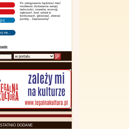
Po zalogowaniu będziesz mieć
możliwośc dodawania swojej
twórczości, newsów, recenzji,
ogłoszeń, brać udział w
konkursach, głosować, zbierać
punkty... Zapraszamy!
hasło
STATNIO DODANE