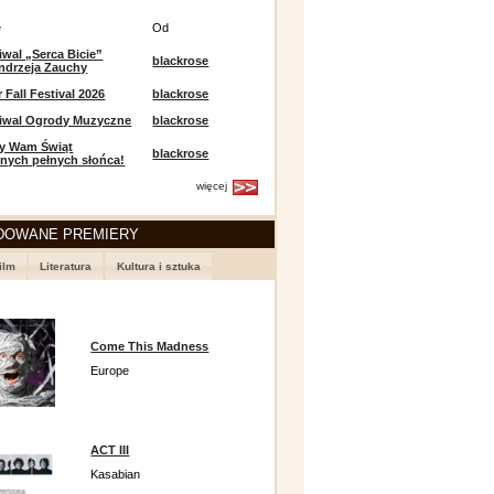
e
Od
iwal „Serca Bicie”
blackrose
ndrzeja Zauchy
Fall Festival 2026
blackrose
tiwal Ogrody Muzyczne
blackrose
y Wam Świąt
blackrose
nych pełnych słońca!
więcej
DOWANE PREMIERY
ilm
Literatura
Kultura i sztuka
Come This Madness
Europe
ACT III
Kasabian