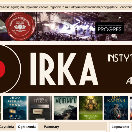
ażasz zgodę na używanie cookie, zgodnie z aktualnymi ustawieniami przeglądarki. Zapozna
Czytelnia
Ogłoszenia
Patronaty
Logowanie