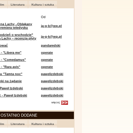
ilm
Literatura
Kultura i sztuka
Od
 na Lachy „Obłąkany
ja-g-k@wp.pl
premiera teledysku
odzień o wschodzie”
ja-g-k@wp.pl
 Lachy – recenzja płyty
lować
pandaredski
 - "Libera me"
operate
e - "Comedamus"
operate
 - "Rara avis"
operate
u "Tamta noc"
pawelizdebski
nki na żądanie
pawelizdebski
 Paweł Izdebski
pawelizdebski
 - Paweł Izdebski
pawelizdebski
więcej
 OSTATNIO DODANE
ilm
Literatura
Kultura i sztuka