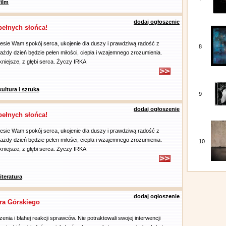
film
dodaj ogłoszenie
ełnych słońca!
esie Wam spokój serca, ukojenie dla duszy i prawdziwą radość z
8
ażdy dzień będzie pełen miłości, ciepła i wzajemnego zrozumienia.
kniejsze, z głębi serca. Życzy IRKA
kultura i sztuka
9
dodaj ogłoszenie
ełnych słońca!
esie Wam spokój serca, ukojenie dla duszy i prawdziwą radość z
ażdy dzień będzie pełen miłości, ciepła i wzajemnego zrozumienia.
10
kniejsze, z głębi serca. Życzy IRKA
literatura
dodaj ogłoszenie
ra Górskiego
nia i błahej reakcji sprawców. Nie potraktowali swojej interwencji