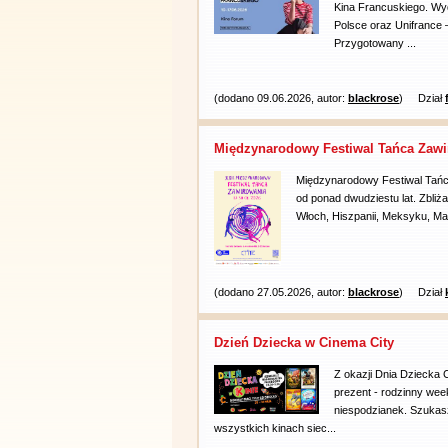
Kina Francuskiego. Wy
Polsce oraz Unifrance 
Przygotowany ...
(dodano 09.06.2026, autor:
blackrose
)
Dział
Międzynarodowy Festiwal Tańca Zawi
Międzynarodowy Festiwal Tańc
od ponad dwudziestu lat. Zbliża
Włoch, Hiszpanii, Meksyku, Ma
(dodano 27.05.2026, autor:
blackrose
)
Dział
Dzień Dziecka w Cinema City
Z okazji Dnia Dziecka
prezent - rodzinny wee
niespodzianek. Szukas
wszystkich kinach siec...