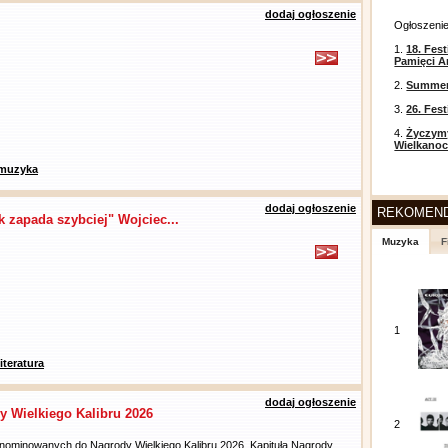
dodaj ogłoszenie
Ogłoszeni
1.
18. Fest
Pamięci A
2.
Summer 
3.
26. Fes
4.
Życzym
Wielkanoc
muzyka
dodaj ogłoszenie
REKOMEN
 zapada szybciej" Wojciec...
Muzyka
F
1
literatura
dodaj ogłoszenie
 Wielkiego Kalibru 2026
2
 nominowanych do Nagrody Wielkiego Kalibru 2026. Kapituła Nagrody