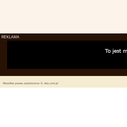
REKLAMA
Wszelkie prawa zastrzeżone ©, irka.com.pl