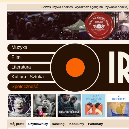
Serwis używa cookies. Wyrażasz zgodę na używanie cookie, zg
Muzyka
Film
Literatura
Kultura i Sztuka
Społeczność
Mój profil
Użytkownicy
Rankingi
Konkursy
Patronaty