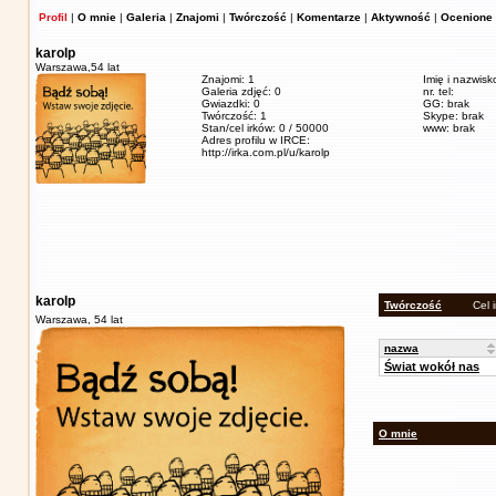
Profil
|
O mnie
|
Galeria
|
Znajomi
|
Twórczość
|
Komentarze
|
Aktywność
|
Ocenione 
karolp
Warszawa,
54 lat
Znajomi: 1
Imię i nazwisk
Galeria zdjęć: 0
nr. tel:
Gwiazdki: 0
GG: brak
Twórczość: 1
Skype: brak
Stan/cel irków: 0 / 50000
www: brak
Adres profilu w IRCE:
http://irka.com.pl/u/karolp
karolp
Twórczość
Cel 
Warszawa,
54 lat
nazwa
Świat wokół nas
O mnie