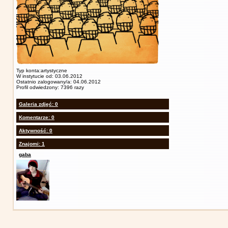
Typ konta:artystyczne
W instytucie od: 03.06.2012
Ostatnio zalogowany/a: 04.06.2012
Profil odwiedzony: 7396 razy
Galeria zdjęć: 0
Komentarze: 0
Aktywność: 0
Znajomi: 1
gaba