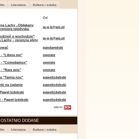
ilm
Literatura
Kultura i sztuka
Od
 na Lachy „Obłąkany
ja-g-k@wp.pl
premiera teledysku
odzień o wschodzie”
ja-g-k@wp.pl
 Lachy – recenzja płyty
lować
pandaredski
 - "Libera me"
operate
e - "Comedamus"
operate
 - "Rara avis"
operate
u "Tamta noc"
pawelizdebski
nki na żądanie
pawelizdebski
 Paweł Izdebski
pawelizdebski
 - Paweł Izdebski
pawelizdebski
więcej
 OSTATNIO DODANE
ilm
Literatura
Kultura i sztuka