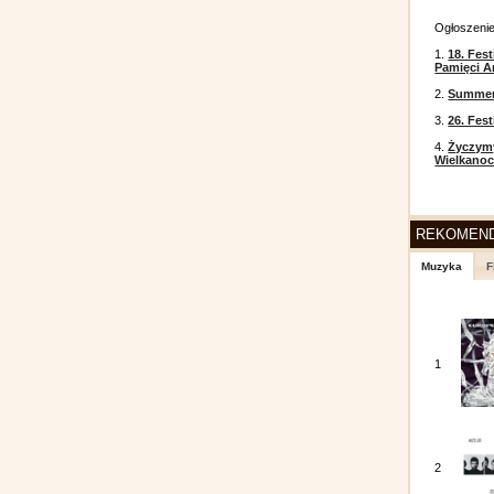
Ogłoszeni
1.
18. Fest
Pamięci A
2.
Summer 
3.
26. Fes
4.
Życzym
Wielkanoc
REKOMEN
Muzyka
F
1
2