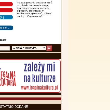
Po zalogowaniu będziesz mieć
możliwośc dodawania swojej
twórczości, newsów, recenzji,
ogłoszeń, brać udział w
konkursach, głosować, zbierać
punkty... Zapraszamy!
hasło
STATNIO DODANE