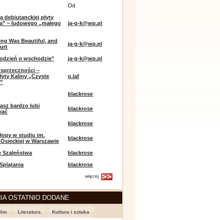
Od
a debiutanckiej płyty
lia” – ludowego „małego
ja-g-k@wp.pl
ing Was Beautiful, and
ja-g-k@wp.pl
urt
odzień o wschodzie"
ja-g-k@wp.pl
sprzeczności –
łyty Kaliny „Czyste
o.laf
e”
r
blackrose
asz bardzo lubi
blackrose
wać
blackrose
opy w studiu im.
blackrose
 Osieckiej w Warszawie
e Szaleństwa
blackrose
 Splątania
blackrose
więcej
IA OSTATNIO DODANE
ilm
Literatura
Kultura i sztuka