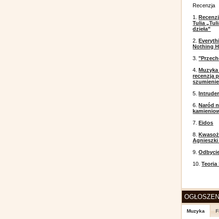
Recenzja
1.
Recenzj
Tulia „Tu
dzieła”
2.
Everyth
Nothing H
3.
"Przech
4.
Muzyka 
recenzja p
szumieni
5.
Intrude
6.
Naród n
kamienio
7.
Eidos
8.
Kwasożł
Agnieszki
9.
Odbyci
10.
Teoria
OGŁOSZEN
Muzyka
F