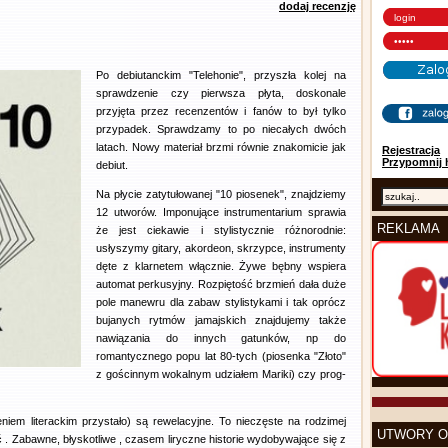
dodaj recenzję
Po debiutanckim "Telehonie", przyszła kolej na
sprawdzenie czy pierwsza płyta, doskonale
przyjęta przez recenzentów i fanów to był tylko
przypadek. Sprawdzamy to po niecałych dwóch
latach. Nowy materiał brzmi równie znakomicie jak
Rejestracja
Przypomnij 
debiut.
Na płycie zatytułowanej "10 piosenek", znajdziemy
12 utworów. Imponujące instrumentarium sprawia
REKLAMA
że jest ciekawie i stylistycznie różnorodnie:
usłyszymy gitary, akordeon, skrzypce, instrumenty
dęte z klarnetem włącznie. Żywe bębny wspiera
automat perkusyjny. Rozpiętość brzmień dała duże
pole manewru dla zabaw stylistykami i tak oprócz
bujanych rytmów jamajskich znajdujemy także
nawiązania do innych gatunków, np do
romantycznego popu lat 80-tych (piosenka "Złoto"
z gościnnym wokalnym udziałem Mariki) czy prog-
niem literackim przystało) są rewelacyjne. To nieczęste na rodzimej
UTWORY O
. Zabawne, błyskotliwe , czasem liryczne historie wydobywające się z