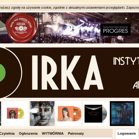
ażasz zgodę na używanie cookie, zgodnie z aktualnymi ustawieniami przeglądarki. Zapozna
Czytelnia
Ogłoszenia
WYTWÓRNIA
Patronaty
Logowanie