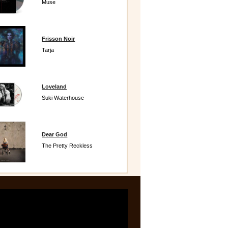
Muse
Frisson Noir
Tarja
Loveland
Suki Waterhouse
Dear God
The Pretty Reckless