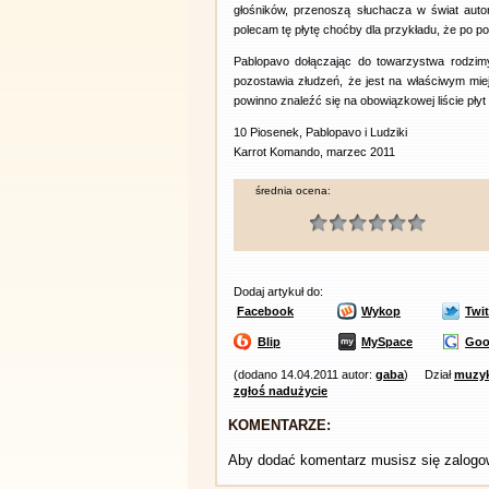
głośników, przenoszą słuchacza w świat autor
polecam tę płytę choćby dla przykładu, że po po
Pablopavo dołączając do towarzystwa rodzim
pozostawia złudzeń, że jest na właściwym miej
powinno znaleźć się na obowiązkowej liście płyt
10 Piosenek, Pablopavo i Ludziki
Karrot Komando, marzec 2011
średnia ocena:
Dodaj artykuł do:
Facebook
Wykop
Twit
Blip
MySpace
Goo
(dodano 14.04.2011 autor:
gaba
)
Dział
muzy
zgłoś nadużycie
KOMENTARZE:
Aby dodać komentarz musisz się zalog