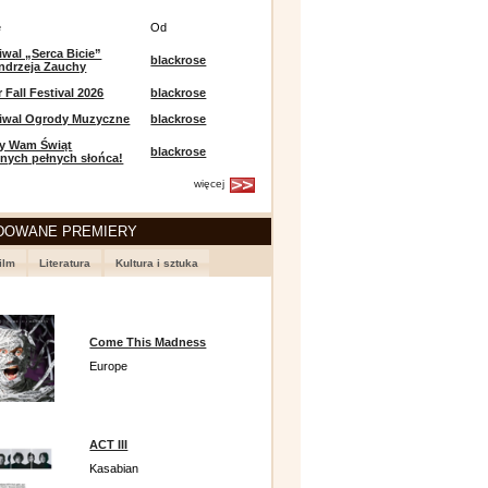
e
Od
iwal „Serca Bicie”
blackrose
ndrzeja Zauchy
Fall Festival 2026
blackrose
tiwal Ogrody Muzyczne
blackrose
y Wam Świąt
blackrose
nych pełnych słońca!
więcej
DOWANE PREMIERY
ilm
Literatura
Kultura i sztuka
Come This Madness
Europe
ACT III
Kasabian