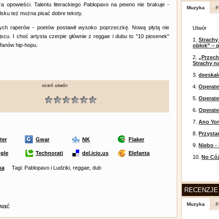
a opowieści. Talentu literackiego Pablopavo na pewno nie brakuje -
Muzyka
F
lsku też można pisać dobre teksty.
ych raperów - poetów postawił wysoko poprzeczkę. Nową płytą nie
Utwór
scu. I choć artysta czerpie głównie z reggae i dubu to "10 piosenek"
1.
Strachy
 fanów hip-hopu.
obłok” – 
2.
„Przech
Strachy na
3.
deeska
oceń utwór:
4.
Operate
5.
Operat
6.
Operate
7.
Ano Yor
8.
Przysta
ter
Gwar
NK
Flaker
9.
Niebo -
gle
Technorati
del.icio.us
Elefanta
10.
No Cóż
ka
Tagi: Pablopavo i Ludziki, reggae, dub
RECENZJE
Muzyka
F
ować