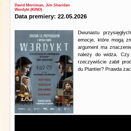
David Merriman, Jim Sheridan
Werdykt (KINO)
Data premiery: 22.05.2026
Dwunastu przysięgłyc
emocje, które mogą zm
argument ma znaczenie
należy do widza. Czy 
rzeczywiście zabił pro
du Plantier? Prawda zac