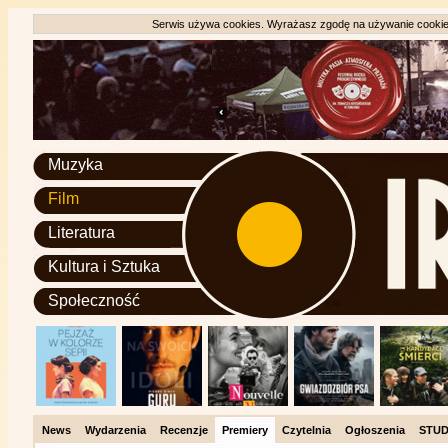
Serwis używa cookies. Wyrażasz zgodę na używanie cookie, 
Muzyka
Film
Literatura
Kultura i Sztuka
Społeczność
News
Wydarzenia
Recenzje
Premiery
Czytelnia
Ogłoszenia
STUD