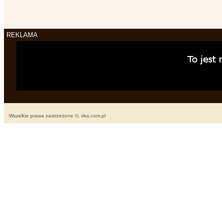
REKLAMA
Wszelkie prawa zastrzeżone ©, irka.com.pl