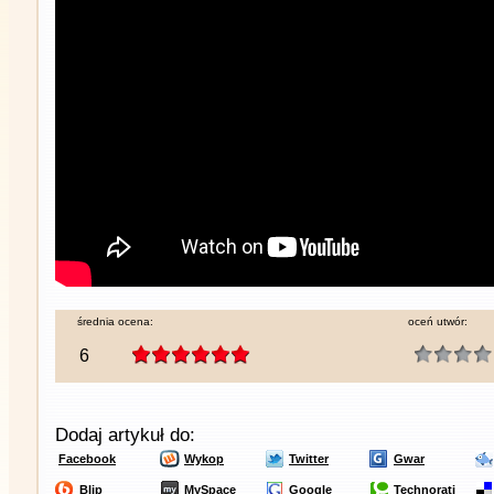
średnia ocena:
oceń utwór:
6
Dodaj artykuł do:
Facebook
Wykop
Twitter
Gwar
Blip
MySpace
Google
Technorati