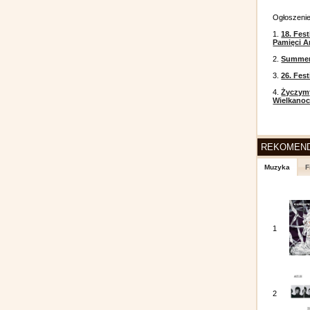
Ogłoszeni
1.
18. Fest
Pamięci A
2.
Summer 
3.
26. Fes
4.
Życzym
Wielkanoc
REKOMEN
Muzyka
F
1
2