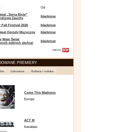
e
Od
iwal „Serca Bicie”
blackrose
ndrzeja Zauchy
Fall Festival 2026
blackrose
tiwal Ogrody Muzyczne
blackrose
y Wam Świąt
blackrose
nych pełnych słońca!
więcej
DOWANE PREMIERY
ilm
Literatura
Kultura i sztuka
Come This Madness
Europe
ACT III
Kasabian