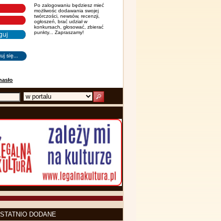
Po zalogowaniu będziesz mieć
możliwośc dodawania swojej
twórczości, newsów, recenzji,
ogłoszeń, brać udział w
konkursach, głosować, zbierać
punkty... Zapraszamy!
hasło
STATNIO DODANE