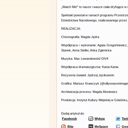
„Watch Me!” to nasze i wasze ciała dryfujące w 
Spektakl powstał w ramach programu Przestrzen
Dziedzictwa Narodowego, realizowanego przez 
REALIZACJA:
Choreografia: Magda Jędra
Współpraca i wykonanie: Agata Gregorkiewicz
Stanek, Anna Steller, Anka Zglenicka
Muzyka: Mac Lewandowski/ DIV4
Współpraca dramaturgiczna: Kasia Kania
Reżyseria świateł: Jędrzej Jęcikowski
Grafika: Mariusz Krawczyk (@sillyseasonimage
Archiwizacja procesu: Magda Mosiewicz
Produkcja: Instytut Kultury Miejskiej w Gdańsk
Dodaj artykuł do:
Facebook
Wykop
Twit
Blip
MySpace
Goo