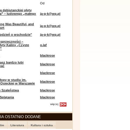
Od
a debiutanckiej płyty
lia” – ludowego „małego
ja-g-k@wp.pl
ing Was Beautiful, and
ja-g-k@wp.pl
urt
odzień o wschodzie"
ja-g-k@wp.pl
sprzeczności –
łyty Kaliny „Czyste
o.laf
e”
r
blackrose
asz bardzo lubi
blackrose
wać
blackrose
opy w studiu im.
blackrose
 Osieckiej w Warszawie
e Szaleństwa
blackrose
 Splątania
blackrose
więcej
IA OSTATNIO DODANE
ilm
Literatura
Kultura i sztuka