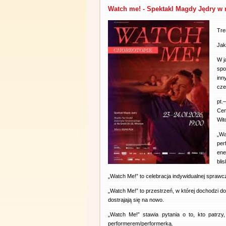
Watch me! - Spektakl Magdy Jędry w 
Tre
Jak
W j
spo
inn
cze
pt.
Cen
Wit
„Wa
pe
ene
bli
„Watch Me!” to celebracja indywidualnej sprawcz
„Watch Me!” to przestrzeń, w której dochodzi do
dostrajają się na nowo.
„Watch Me!” stawia pytania o to, kto patrzy
performerem/performerką.