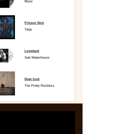
Muse
Frisson Noir
Tarja
Loveland
Suki Waterhouse
Dear God
The Pretty Reckless