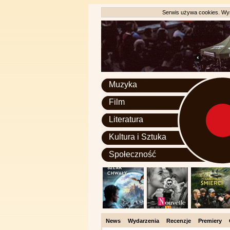
Serwis używa cookies. Wyr
Muzyka
Film
Literatura
Kultura i Sztuka
Społeczność
News
Wydarzenia
Recenzje
Premiery