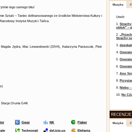
Muzyka
F
rytmie tego samego bitu!
ie Sztuki – Taniec dofinansowanego ze środków Ministerstwa Kultury i
Utwór
Narodowy Instytut Muzyki i Tańca.
1.
Strachy
obłok” – 
2.
„Przech
Strachy na
3.
deeska
, Magda Jędra, Mac Lewandowski (DIV4), Katarzyna Pastuszak, Piotr
4.
Operate
5.
Operat
6.
Operate
7.
Ano Yor
8.
Przysta
s)
9.
Niebo -
10.
No Cóż
u, Stacja Orunia GAK
RECENZJE
ter
Gwar
NK
Flaker
Muzyka
F
gle
Technorati
del.icio.us
Elefanta