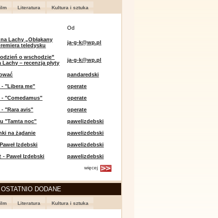
ilm
Literatura
Kultura i sztuka
Od
 na Lachy „Obłąkany
ja-g-k@wp.pl
premiera teledysku
odzień o wschodzie”
ja-g-k@wp.pl
 Lachy – recenzja płyty
lować
pandaredski
 - "Libera me"
operate
e - "Comedamus"
operate
 - "Rara avis"
operate
u "Tamta noc"
pawelizdebski
nki na żądanie
pawelizdebski
 Paweł Izdebski
pawelizdebski
 - Paweł Izdebski
pawelizdebski
więcej
 OSTATNIO DODANE
ilm
Literatura
Kultura i sztuka