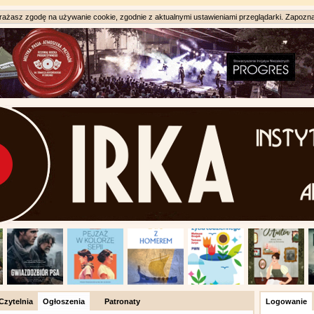
ażasz zgodę na używanie cookie, zgodnie z aktualnymi ustawieniami przeglądarki. Zapozna
Czytelnia
Ogłoszenia
Patronaty
Logowanie