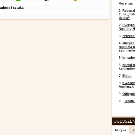
Recenzja
kultura i sztuka
1.
Recenzj
Tulia „Tu
dzieła”
2.
Everyth
Nothing H
3.
"Przech
4.
Muzyka 
recenzja p
szumieni
5.
Intrude
6.
Naród n
kamienio
7.
Eidos
8.
Kwasożł
Agnieszki
9.
Odbyci
10.
Teoria
OGŁOSZEN
Muzyka
F