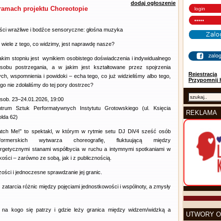
dodaj ogłoszenie
ramach projektu Choreotopie
ści wrażliwe i bodźce sensoryczne: głośna muzyka
 wiele z tego, co widzimy, jest naprawdę nasze?
akim stopniu jest wynikiem osobistego doświadczenia i indywidualnego
sobu postrzegania, a w jakim jest kształtowane przez spojrzenia
Rejestracja
ych, wspomnienia i powidoki – echa tego, co już widzieliśmy albo tego,
Przypomnij 
go nie zdołaliśmy do tej pory dostrzec?
–sob. 23–24.01.2026, 19:00
trum Sztuk Performatywnych Instytutu Grotowskiego (ul. Księcia
REKLAMA
olda 62)
tch Me!” to spektakl, w którym w rytmie setu DJ DiV4 sześć osób
rformerskich wytwarza choreografię, fluktuującą między
rgetycznymi stanami współbycia w ruchu a intymnymi spotkaniami w
skości – zarówno ze sobą, jak i z publicznością.
ości i jednoczesne sprawdzanie jej granic.
 zatarcia różnic między pojęciami jednostkowości i wspólnoty, a zmysły
, na kogo się patrzy i gdzie leży granica między widzem/widzką a
UTWORY O