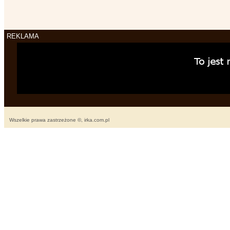
REKLAMA
Wszelkie prawa zastrzeżone ©, irka.com.pl