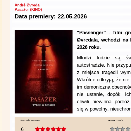
André Øvredal
Pasażer (KINO)
Data premiery: 22.05.2026
"Passenger" - film gr
Øvredala, wchodzi na 
2026 roku.
Młodzi ludzie są ś
autostradzie. Nie przyp
z miejsca tragedii wy
Wkrótce odkryją, że nie
im demoniczna obecność,
nie ustanie, dopóki ic
chwili niewinna podró
się w powolny, nieuchro
średnia ocena:
oceń utwór:
6