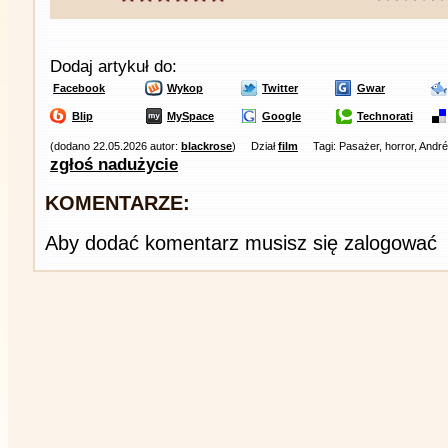
Dodaj artykuł do:
Facebook
Wykop
Twitter
Gwar
Blip
MySpace
Google
Technorati
(dodano 22.05.2026 autor:
blackrose
)
Dział
film
Tagi: Pasażer, horror, Andr
zgłoś nadużycie
KOMENTARZE:
Aby dodać komentarz musisz się zalogować