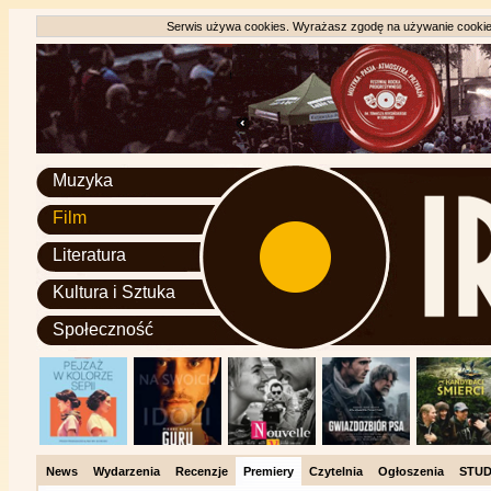
Serwis używa cookies. Wyrażasz zgodę na używanie cookie, 
Muzyka
Film
Literatura
Kultura i Sztuka
Społeczność
News
Wydarzenia
Recenzje
Premiery
Czytelnia
Ogłoszenia
STUD