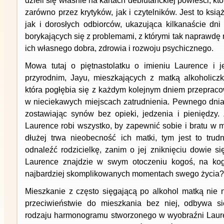
dzieli się właśnie na kartach debiutanckiej powieści, kt
zarówno przez krytyków, jak i czytelników. Jest to ksi
jak i dorosłych odbiorców, ukazująca kilkanaście dni
borykających się z problemami, z którymi tak naprawdę 
ich własnego dobra, zdrowia i rozwoju psychicznego.
Mowa tutaj o piętnastolatku o imieniu Laurence i j
przyrodnim, Jayu, mieszkających z matką alkoholiczk
która pogłębia się z każdym kolejnym dniem przepra
w nieciekawych miejscach zatrudnienia. Pewnego dnia 
zostawiając synów bez opieki, jedzenia i pieniędzy
Laurence robi wszystko, by zapewnić sobie i bratu w m
dłużej trwa nieobecność ich matki, tym jest to tru
odnaleźć rodzicielkę, zanim o jej zniknięciu dowie s
Laurence znajdzie w swym otoczeniu kogoś, na kog
najbardziej skomplikowanych momentach swego życia?
Mieszkanie z często sięgającą po alkohol matką nie n
przeciwieństwie do mieszkania bez niej, odbywa 
rodzaju harmonogramu stworzonego w wyobraźni Laure