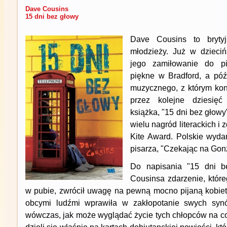
Dave Cousins
15 dni bez głowy
Dave Cousins to brytyj
młodzieży. Już w dzieciń
jego zamiłowanie do pis
piękne w Bradford, a póź
muzycznego, z którym konc
przez kolejne dziesięć
książka, "15 dni bez głow
wielu nagród literackich i 
Kite Award. Polskie wyda
pisarza, "Czekając na Gonz
Do napisania "15 dni be
Cousinsa zdarzenie, któr
w pubie, zwrócił uwagę na pewną mocno pijaną kobietę
obcymi ludźmi wprawiła w zakłopotanie swych synó
wówczas, jak może wyglądać życie tych chłopców na c