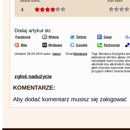
średnia ocena:
oceń utwór:
4
Dodaj artykuł do:
Facebook
Wykop
Twitter
Gwar
Blip
MySpace
Google
Technorati
(dodano 28.04.2014 autor:
tajus
)
Dział
literatura
Tagi: literatura brytyjska 
piętnaście dni bez głowy c
nastolatek bunt scooby doo
alkoholiczka alkoholizm de
głód choroba marzenie mar
przyjaźń miłość bracia bra
zgłoś nadużycie
KOMENTARZE:
Aby dodać komentarz musisz się zalogować