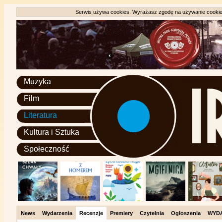
Serwis używa cookies. Wyrażasz zgodę na używanie cookie, 
Muzyka
Film
Literatura
Kultura i Sztuka
Społeczność
News
Wydarzenia
Recenzje
Premiery
Czytelnia
Ogłoszenia
WYD