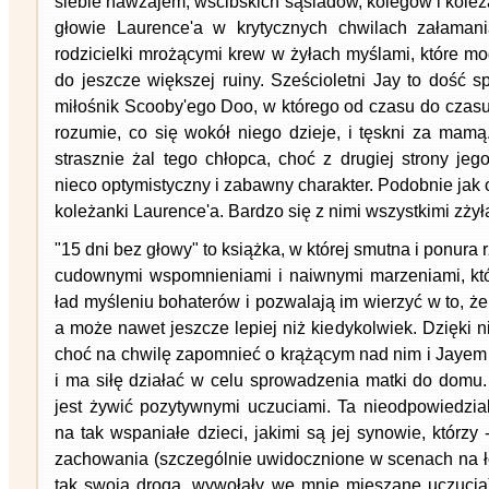
siebie nawzajem, wścibskich sąsiadów, kolegów i koleż
głowie Laurence'a w krytycznych chwilach załaman
rodzicielki mrożącymi krew w żyłach myślami, które m
do jeszcze większej ruiny. Sześcioletni Jay to dość sp
miłośnik Scooby'ego Doo, w którego od czasu do czasu
rozumie, co się wokół niego dzieje, i tęskni za mamą
strasznie żal tego chłopca, choć z drugiej strony je
nieco optymistyczny i zabawny charakter. Podobnie jak
koleżanki Laurence'a. Bardzo się z nimi wszystkimi zży
"15 dni bez głowy" to książka, w której smutna i ponura 
cudownymi wspomnieniami i naiwnymi marzeniami, któ
ład myśleniu bohaterów i pozwalają im wierzyć w to, że
a może nawet jeszcze lepiej niż kiedykolwiek. Dzięki n
choć na chwilę zapomnieć o krążącym nad nim i Jayem 
i ma siłę działać w celu sprowadzenia matki do domu. 
jest żywić pozytywnymi uczuciami. Ta nieodpowiedzial
na tak wspaniałe dzieci, jakimi są jej synowie, którzy
zachowania (szczególnie uwidocznione w scenach na ło
tak swoją drogą, wywołały we mnie mieszane uczucia) 