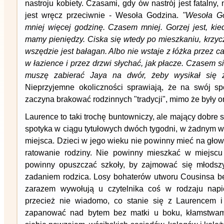
nastroju kobiety. Czasami, gdy ów nastrój jest fatalny
jest wręcz przeciwnie - Wesoła Godzina.
"Wesoła Go
mniej więcej godzinę. Czasem mniej. Gorzej jest, kie
mamy pieniędzy. Ciska się wtedy po mieszkaniu, krzyc
wszędzie jest bałagan. Albo nie wstaje z łóżka przez c
w łazience i przez drzwi słychać, jak płacze. Czasem s
muszę zabierać Jaya na dwór, żeby wysikał się 
Nieprzyjemne okoliczności sprawiają, że na swój 
zaczyna brakować rodzinnych "tradycji", mimo że były one
Laurence to taki trochę buntowniczy, ale mający dobre s
spotyka w ciągu tytułowych dwóch tygodni, w żadnym 
miejsca. Dzieci w jego wieku nie powinny mieć na głow
ratowanie rodziny. Nie powinny mieszkać w miejscu
powinny opuszczać szkoły, by zajmować się młodsz
zadaniem rodzica. Losy bohaterów utworu Cousinsa be
zarazem wywołują u czytelnika coś w rodzaju nap
przecież nie wiadomo, co stanie się z Laurencem 
zapanować nad bytem bez matki u boku, kłamstwami