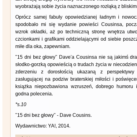
wyobrażają sobie życia naznaczonego rozłąką z bliskimi
Oprócz samej fabuły opowiedzianej ładnym i nowoc
spodobało mi się wydanie powieści Cousinsa, pocz
wzrok okładki, aż po techniczną stronę wnętrza utw
czcionkami i grafikami oddzielającymi od siebie poszc
miłe dla oka, zapewniam.
"15 dni bez głowy" Dave'a Cousinsa nie są jakimś dr
słodko-gorzką opowieścią o trudach życia w niecodzie
zderzeniu z dorosłością ukazaną z perspektywy
zasługującej na podziw braterskiej miłości i poświęce
książka niepozbawiona wzruszeń, dobrego humoru i
godna polecenia.
*s.10
"15 dni bez głowy" - Dave Cousins.
Wydawnictwo: YA!, 2014.