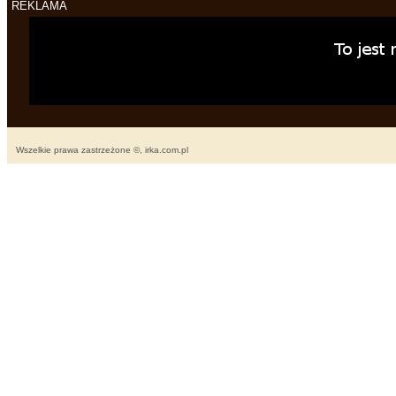
REKLAMA
Wszelkie prawa zastrzeżone ©, irka.com.pl