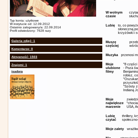
W wolnym
czytam
czasie
słuch
Typ konta: użytkowe
W instytucie od: 12.09.2012
Lubię
to, co powyż
Ostatnio zalogowany/a: 22.09.2014
słoneczną po
Profil odwiedzony: 7628 razy
krzyżówki i 
Galeria zdjęć: 1
Muszę
przeb
częściej
wśród
Komentarze: 0
Muzyka
przenosi m
Aktywność: 1503
Moje
"8 części
Znajomi: 1
ulubione
- Poza św
isadora
filmy
Benjamina 
robisz, c
"Oszukana
przyszłoś
"Szósty z
Indianą J
Moje
zwiedzić
największe
"chocia
marzenie
USA, Arg
Lubię
thrillery, 
czytać
społeczno
Moje zalety
wrażli