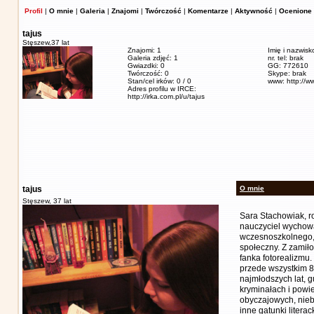
Profil
|
O mnie
|
Galeria
|
Znajomi
|
Twórczość
|
Komentarze
|
Aktywność
|
Ocenione 
tajus
Stęszew,
37 lat
Znajomi: 1
Imię i nazwis
Galeria zdjęć: 1
nr. tel: brak
Gwiazdki: 0
GG: 772610
Twórczość: 0
Skype: brak
Stan/cel irków: 0 / 0
www: http://w
Adres profilu w IRCE:
http://irka.com.pl/u/tajus
tajus
O mnie
Stęszew,
37 lat
Sara Stachowiak, ro
nauczyciel wychow
wczesnoszkolnego,
społeczny. Z zamił
fanka fotorealizmu.
przede wszystkim 80.
najmłodszych lat, gu
kryminałach i powi
obyczajowych, nieb
inne gatunki literack