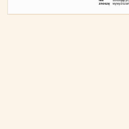
Nie
stresującyc
znoszę
wywyższania