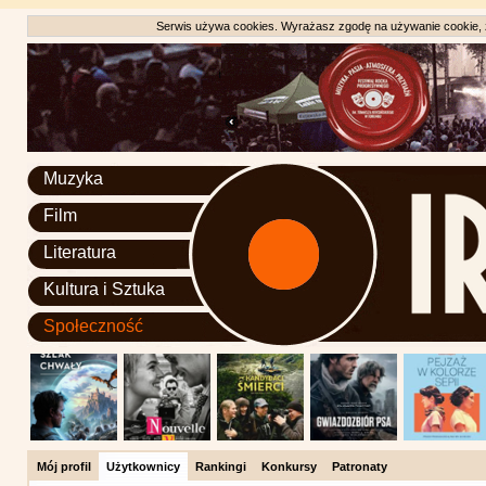
Serwis używa cookies. Wyrażasz zgodę na używanie cookie, zg
Muzyka
Film
Literatura
Kultura i Sztuka
Społeczność
Mój profil
Użytkownicy
Rankingi
Konkursy
Patronaty