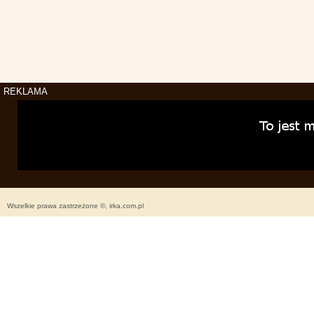
REKLAMA
Wszelkie prawa zastrzeżone ©, irka.com.pl