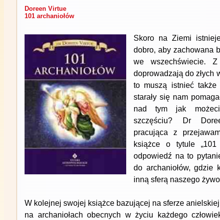
Doreen Virtue
101 archaniołów
Skoro na Ziemi istnieje
dobro, aby zachowana b
we wszechświecie. Z 
doprowadzają do złych 
to muszą istnieć także
starały się nam pomagać
nad tym jak możec
szczęściu? Dr Doree
pracująca z przejawam
książce o tytule „101
odpowiedź na to pytani
do archaniołów, gdzie 
inną sferą naszego żywo
W kolejnej swojej książce bazującej na sferze anielskiej
na archaniołach obecnych w życiu każdego człowieka