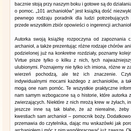
bacznie stoją przy naszym boku i gotowe są do działania,
o pomoc. „101 archaniołów” jest książką dość niezwykł
pewnego rodzaju poradnik dla ludzi potrzebujących
przede wszystkim zbiór opowieści o ingerencji archanioł
Autorka swoją książkę rozpoczyna od zapoznania cz
archanioł, a także prezentując różne rodzaje chórów ani
podzielonej już na konkretne rozdziały, poznamy kole
Virtue pisze tylko o kilku z nich, tych najważniejsz
ulubionymi. Poznajemy nie tylko ich imiona, różne w za
wierzeń pochodzą, ale też ich znaczenie. Czyt
indywidualnymi mocami każdego z archaniołów, a ta
mogą one nam pomóc. Te wszystkie praktyczne infor
nam samym wzbogacone są o historie, które autorka za
zwierzających. Niektóre z nich mrożą krew w żyłach, 
jeszcze inne są tak błahe, że aż nierealne, żeby
kwestiach sam archanioł – pomocnik boży. Dodatkowo
przemawia do czytelnika, dając mu wskazówki jak por
archaniołem i móc z nim współpracować już zawsze. Oka