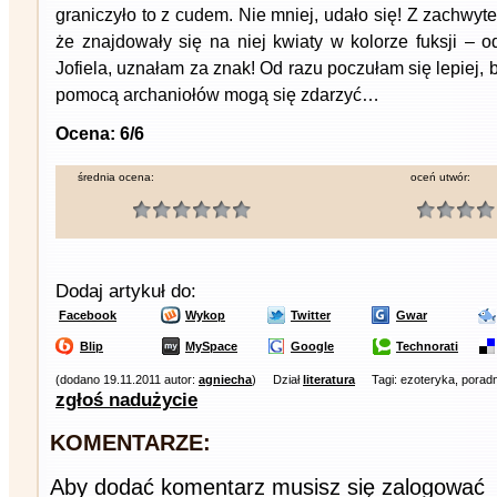
graniczyło to z cudem. Nie mniej, udało się! Z zachwyt
że znajdowały się na niej kwiaty w kolorze fuksji – 
Jofiela, uznałam za znak! Od razu poczułam się lepiej,
pomocą archaniołów mogą się zdarzyć…
Ocena: 6/6
średnia ocena:
oceń utwór:
Dodaj artykuł do:
Facebook
Wykop
Twitter
Gwar
Blip
MySpace
Google
Technorati
(dodano 19.11.2011 autor:
agniecha
)
Dział
literatura
Tagi: ezoteryka, poradn
zgłoś nadużycie
KOMENTARZE:
Aby dodać komentarz musisz się zalogować