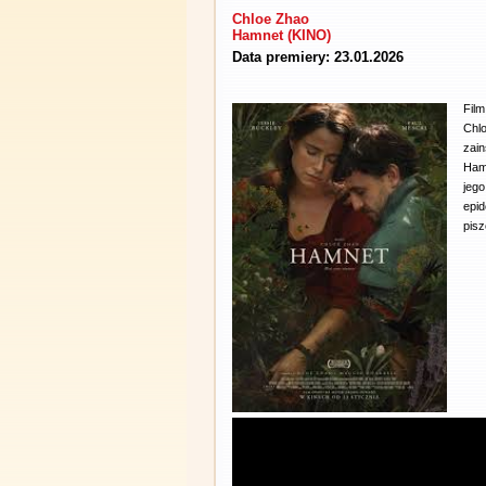
Chloe Zhao
Hamnet (KINO)
Data premiery: 23.01.2026
Fil
Chl
zai
Haml
jeg
epid
pisz