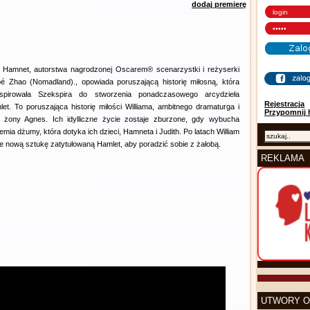
dodaj premierę
m Hamnet, autorstwa nagrodzonej Oscarem® scenarzystki i reżyserki
oé Zhao (Nomadland)., opowiada poruszającą historię miłosną, która
nspirowała Szekspira do stworzenia ponadczasowego arcydzieła
Rejestracja
et. To poruszająca historię miłości Williama, ambitnego dramaturga i
Przypomnij 
o żony Agnes. Ich idylliczne życie zostaje zburzone, gdy wybucha
emia dżumy, która dotyka ich dzieci, Hamneta i Judith. Po latach William
e nową sztukę zatytułowaną Hamlet, aby poradzić sobie z żałobą.
REKLAMA
UTWORY O