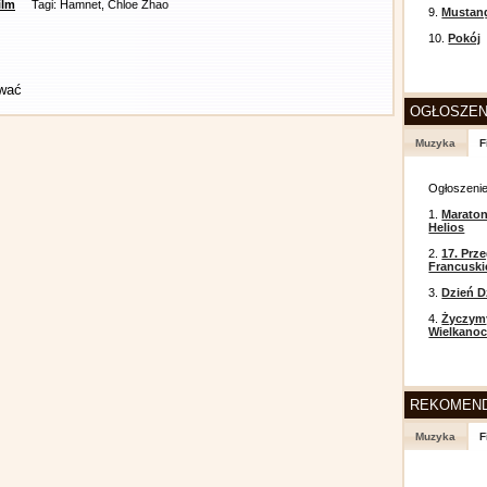
ilm
Tagi: Hamnet, Chloe Zhao
9.
Mustan
10.
Pokój
ować
OGŁOSZEN
Muzyka
F
Ogłoszeni
1.
Maraton
Helios
2.
17. Prz
Francusk
3.
Dzień D
4.
Życzym
Wielkanoc
REKOMEN
Muzyka
F