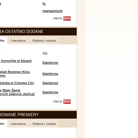
g
lu
martaoniszk
więcej
IA OSTATNIO DODANE
ilm
Literatura
Kultura i sztuka
e
Od
 horrorów w kinach
blackrose
egląd Nowego Kina
blackrose
iego
ziecka w Cinema City
blackrose
y Wam Świąt
blackrose
nych pełnych słońca!
więcej
DOWANE PREMIERY
ilm
Literatura
Kultura i sztuka