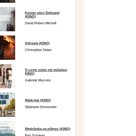
Koniec ulicy Dębowej
(KINO)
David Robert Mitchell
Odyseja (KINO)
Christopher Nolan
O czym sobie nie mówimy
KINO)
Gabriele Muccino
Wieki łuk (KINO)
Stéphane Demoustier
Wędrówka na północ (KINO)
Bart Schrijver