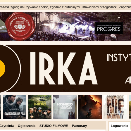
ażasz zgodę na używanie cookie, zgodnie z aktualnymi ustawieniami przeglądarki. Zapozna
Czytelnia
Ogłoszenia
STUDIO FILMOWE
Patronaty
Logowanie