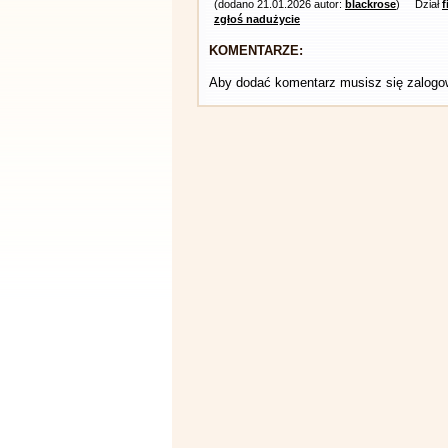
(dodano 21.01.2026 autor:
blackrose
)
Dział
f
zgłoś nadużycie
KOMENTARZE:
Aby dodać komentarz musisz się zalog