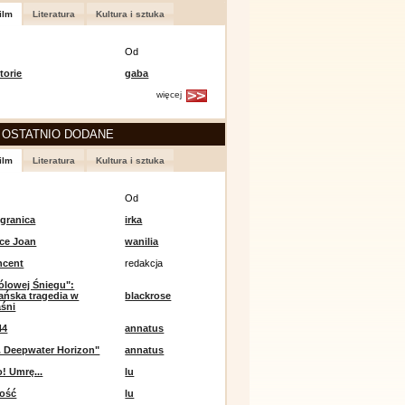
ilm
Literatura
Kultura i sztuka
Od
torie
gaba
więcej
 OSTATNIO DODANE
ilm
Literatura
Kultura i sztuka
Od
 granica
irka
ce Joan
wanilia
ncent
redakcja
ólowej Śniegu":
ańska tragedia w
blackrose
aśni
44
annatus
. Deepwater Horizon"
annatus
! Umrę...
lu
ność
lu