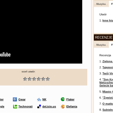
Muzyka
F
Utwór
1.
Inne his
RECENZJE
Muzyka
F
Recenzja
1.
Zielona
2.
Tajemni
oceń utwór:
3.
Twój Vi
4.
"Syn Kr
Nietzsche
świecie b
5.
Miasto 
6.
"Żywioł
ter
Gwar
NK
Flaker
7.
O matko
gle
Technorati
del.icio.us
Elefanta
8.
Subtel