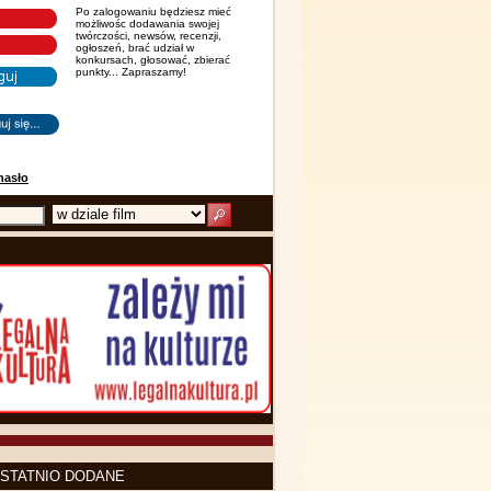
Po zalogowaniu będziesz mieć
możliwośc dodawania swojej
twórczości, newsów, recenzji,
ogłoszeń, brać udział w
konkursach, głosować, zbierać
punkty... Zapraszamy!
hasło
STATNIO DODANE