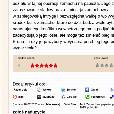
udziału w tajnej operacji zamachu na papieża. Jego 
zatuszowanie śladów oraz eliminacja zamachowca – 
w szpiegowską intrygę i bezwzględną walkę o wpływy
środek kulis zamachu, które do dziś budzą wiele pyt
narastającego konfliktu wewnętrznego musi podjąć de
zadecydują o jego losie, ale mogą też zmienić bieg hi
Bruno – i czy jego wybory wpłyną na przebieg tego 
wydarzenia?
średnia ocena:
oceń utwór:
6
Dodaj artykuł do:
Facebook
Wykop
Twitter
Gwar
Blip
MySpace
Google
Technorati
(dodano 28.07.2025 autor:
blackrose
)
Dział
film
Tagi: Zamach na papieża, p
2025, polski film
zgłoś nadużycie