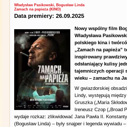
Władysław Pasikowski, Bogusław Linda
Zamach na papieża (KINO)
Data premiery: 26.09.2025
Nowy wspólny film Bog
Władysława Pasikowski
polskiego kina i twór
„Zamach na papieża” to
inspirowany prawdziw
odsłaniający kulisy jed
tajemniczych operacji 
wieku – zamachu na Ja
W gwiazdorskiej obsadz
Lindy, występują między 
Gruszka („Maria Skłodo
Ireneusz Czop („Broad P
wydaje rozkaz: zlikwidować Jana Pawła II. Konstanty
(Bogusław Linda) – były snajper i legenda wywiadu 