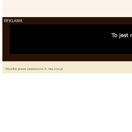
REKLAMA
Wszelkie prawa zastrzeżone ©, irka.com.pl