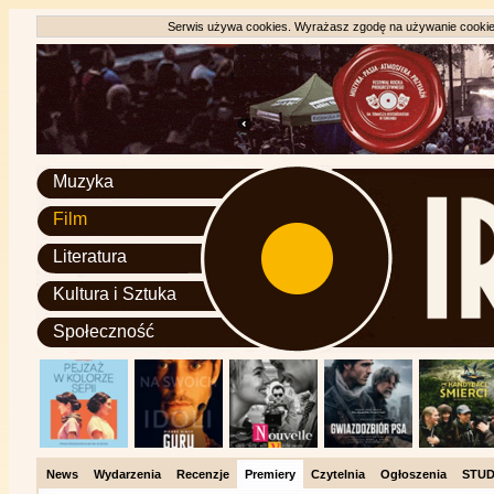
Serwis używa cookies. Wyrażasz zgodę na używanie cookie, 
Muzyka
Film
Literatura
Kultura i Sztuka
Społeczność
News
Wydarzenia
Recenzje
Premiery
Czytelnia
Ogłoszenia
STUD