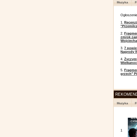
Muzyka
F
Ogłoszeni
1.
Recenzj
"Przemilc
2.
Fragmen
zmrok zap
Wojciecha
3.
7 powi
Nagrody W
4.
Życzym
Wielkanoc
5.
Fragmen
grzech" P
REKOMEN
Muzyka
F
1