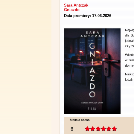
Sara Antczak
Gniazdo
Data premiery: 17.06.2026
Najwi
dla S
jedna
czy z
Wkrótc
w fir
do mr
Niekt
ludzi 
średnia ocena:
6