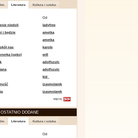
ilm
Literatura
Kultura i sztuka
Od
esie niedoli
ladyfree
st i będzie
ametka
ametka
okół nas
karolp
onerka (opko)
will
k
adolfszulc
iana
adolfszulc
kid_
mność
izasmolarek
ja
izasmolarek
więcej
 OSTATNIO DODANE
ilm
Literatura
Kultura i sztuka
Od