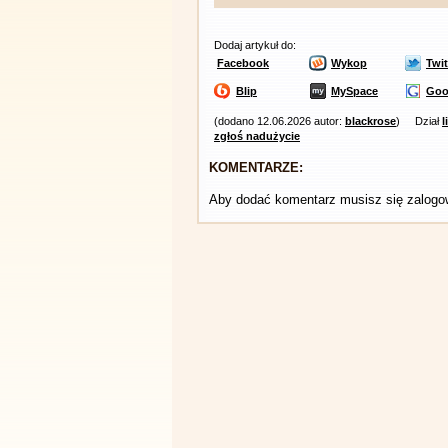
Dodaj artykuł do:
Facebook
Wykop
Twit
Blip
MySpace
Goo
(dodano 12.06.2026 autor:
blackrose
)
Dział
l
zgłoś nadużycie
KOMENTARZE:
Aby dodać komentarz musisz się zalog