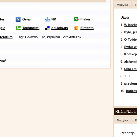
Muzyka
F
Utwór
ter
Gwar
NK
Flaker
1.
W bezkr
gle
Technorati
del.icio.us
Elefanta
2.
było, je
iteratura
Tagi: Gniazdo, Filia, kryminał, Sara Antczak
3.
O Tobie
4.
Świat w
5.
Kolekcj
ować
6.
alchemi
7.
taka zm
8.
T...r
9.
przyje
10.
impres
RECENZJE
Muzyka
F
Recenzja