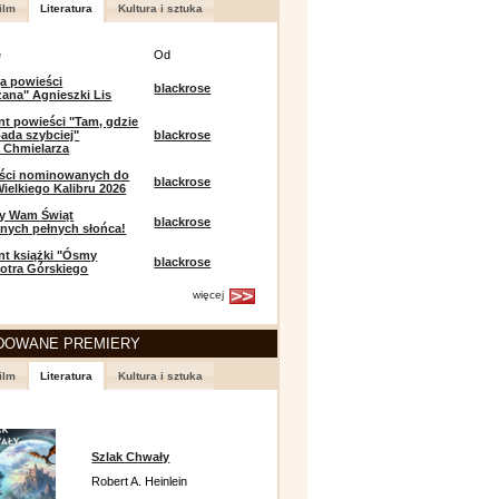
ilm
Literatura
Kultura i sztuka
e
Od
a powieści
blackrose
zana" Agnieszki Lis
t powieści "Tam, gdzie
ada szybciej"
blackrose
 Chmielarza
eści nominowanych do
blackrose
ielkiego Kalibru 2026
y Wam Świąt
blackrose
nych pełnych słońca!
t książki "Ósmy
blackrose
iotra Górskiego
więcej
DOWANE PREMIERY
ilm
Literatura
Kultura i sztuka
Szlak Chwały
Robert A. Heinlein