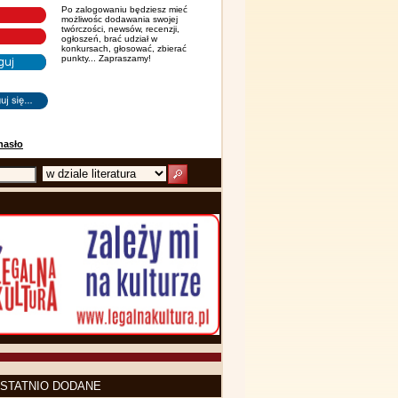
Po zalogowaniu będziesz mieć
możliwośc dodawania swojej
twórczości, newsów, recenzji,
ogłoszeń, brać udział w
konkursach, głosować, zbierać
punkty... Zapraszamy!
hasło
STATNIO DODANE