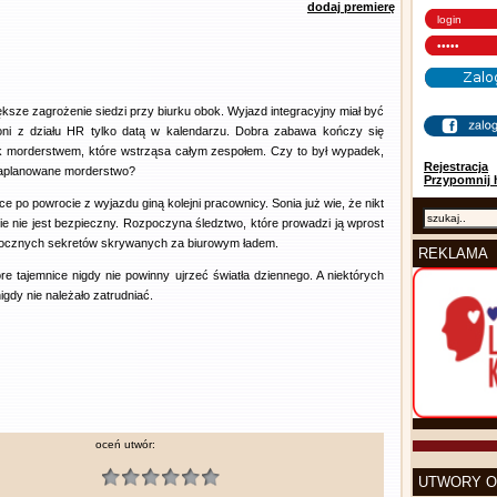
dodaj premierę
ększe zagrożenie siedzi przy biurku obok. Wyjazd integracyjny miał być
oni z działu HR tylko datą w kalendarzu. Dobra zabawa kończy się
k morderstwem, które wstrząsa całym zespołem. Czy to był wypadek,
Rejestracja
aplanowane morderstwo?
Przypomnij 
e po powrocie z wyjazdu giną kolejni pracownicy. Sonia już wie, że nikt
mie nie jest bezpieczny. Rozpoczyna śledztwo, które prowadzi ją wprost
ocznych sekretów skrywanych za biurowym ładem.
REKLAMA
óre tajemnice nigdy nie powinny ujrzeć światła dziennego. A niektórych
nigdy nie należało zatrudniać.
oceń utwór:
UTWORY O