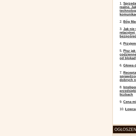
1.
Sprzeda
realne. J
technolog
komunikac
2.
Bóg Ma
3.
Jak nie
relacyjne
bezpośre
4.
Przyje
5.
Pisz ja
codzienneg
od blokad
6.
Głowa d
7.
Recepta
sprawdzo
dobrych 
8.
Intelig
przedsięb
liczbach
9.
Cena mi
10.
Łowca
OGŁOSZEN