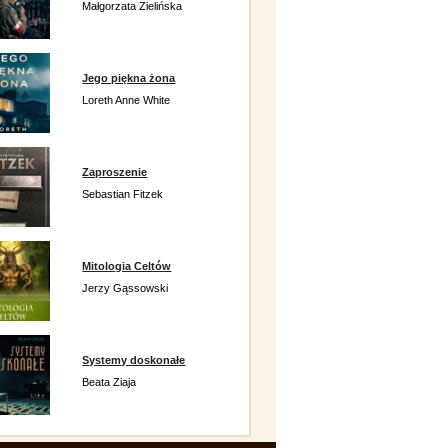
Małgorzata Zielińska
Jego piękna żona
Loreth Anne White
Zaproszenie
Sebastian Fitzek
Mitologia Celtów
Jerzy Gąssowski
Systemy doskonałe
Beata Ziaja