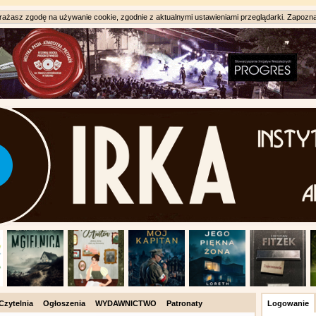
ażasz zgodę na używanie cookie, zgodnie z aktualnymi ustawieniami przeglądarki. Zapozna
Czytelnia
Ogłoszenia
WYDAWNICTWO
Patronaty
Logowanie