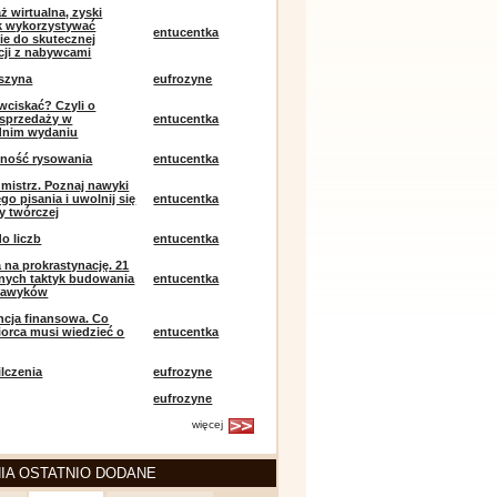
ż wirtualna, zyski
ak wykorzystywać
entucentka
ie do skutecznej
ji z nabywcami
szyna
eufrozyne
 wciskać? Czyli o
j sprzedaży w
entucentka
dnim wydaniu
mność rysowania
entucentka
k mistrz. Poznaj nawyki
o pisania i uwolnij się
entucentka
y twórczej
o liczb
entucentka
 na prokrastynację. 21
nych taktyk budowania
entucentka
nawyków
encja finansowa. Co
iorca musi wiedzieć o
entucentka
lczenia
eufrozyne
eufrozyne
więcej
IA OSTATNIO DODANE