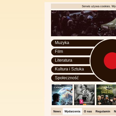
Serwis używa cookies. Wyr
Muzyka
Film
Literatura
Kultura i Sztuka
Społeczność
News
Wydarzenia
O nas
Regulamin
N