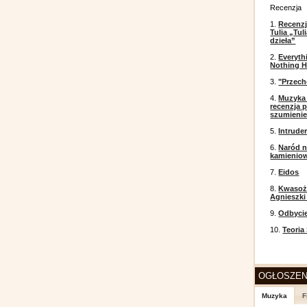
Recenzja
1.
Recenzj
Tulia „Tu
dzieła”
2.
Everyth
Nothing H
3.
"Przech
4.
Muzyka 
recenzja p
szumieni
5.
Intrude
6.
Naród n
kamienio
7.
Eidos
8.
Kwasożł
Agnieszki
9.
Odbyci
10.
Teoria
OGŁOSZEN
Muzyka
F