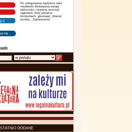
Po zalogowaniu będziesz mieć
możliwośc dodawania swojej
twórczości, newsów, recenzji,
ogłoszeń, brać udział w
konkursach, głosować, zbierać
punkty... Zapraszamy!
hasło
STATNIO DODANE