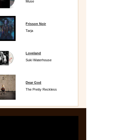
Muse
Frisson Noir
Tarja
Loveland
Suki Waterhouse
Dear God
The Pretty Reckless