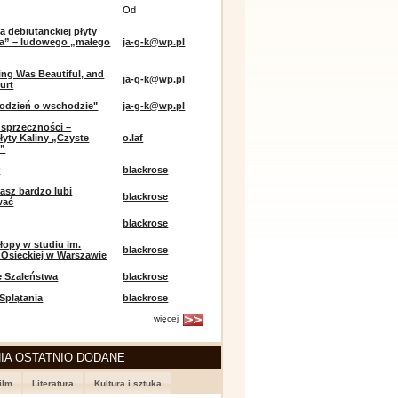
Od
a debiutanckiej płyty
lia” – ludowego „małego
ja-g-k@wp.pl
ing Was Beautiful, and
ja-g-k@wp.pl
urt
odzień o wschodzie"
ja-g-k@wp.pl
sprzeczności –
łyty Kaliny „Czyste
o.laf
e”
r
blackrose
asz bardzo lubi
blackrose
wać
blackrose
opy w studiu im.
blackrose
 Osieckiej w Warszawie
e Szaleństwa
blackrose
 Splątania
blackrose
więcej
IA OSTATNIO DODANE
ilm
Literatura
Kultura i sztuka