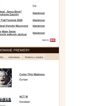
e
Od
iwal „Serca Bicie”
blackrose
ndrzeja Zauchy
Fall Festival 2026
blackrose
tiwal Ogrody Muzyczne
blackrose
y Wam Świąt
blackrose
nych pełnych słońca!
więcej
DOWANE PREMIERY
ilm
Literatura
Kultura i sztuka
Come This Madness
Europe
ACT III
Kasabian