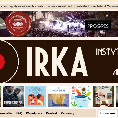
ażasz zgodę na używanie cookie, zgodnie z aktualnymi ustawieniami przeglądarki. Zapozna
ewsletter
FAQ
Współpraca
Kontakt
Patronaty
Logowanie