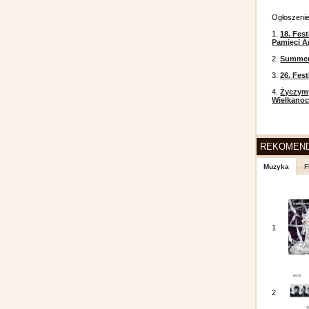
Ogłoszeni
1.
18. Fest
Pamięci A
2.
Summer 
3.
26. Fes
4.
Życzym
Wielkanoc
REKOMEN
Muzyka
F
1
2