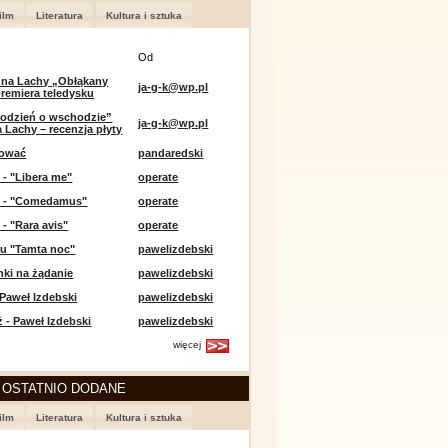
ilm
Literatura
Kultura i sztuka
Od
 na Lachy „Obłąkany
ja-g-k@wp.pl
premiera teledysku
odzień o wschodzie”
ja-g-k@wp.pl
 Lachy – recenzja płyty
lować
pandaredski
 - "Libera me"
operate
e - "Comedamus"
operate
 - "Rara avis"
operate
u "Tamta noc"
pawelizdebski
nki na żądanie
pawelizdebski
 Paweł Izdebski
pawelizdebski
 - Paweł Izdebski
pawelizdebski
więcej
 OSTATNIO DODANE
ilm
Literatura
Kultura i sztuka