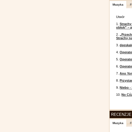
Muzyka
F
Utwór
1.
Strachy
obłok” – 
2.
„Przech
Strachy na
3.
deeska
4.
Operate
5.
Operat
6.
Operate
7.
Ano Yor
8.
Przysta
9.
Niebo -
10.
No Cóż
RECENZJE
Muzyka
F