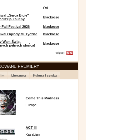
e
Od
iwal „Serca Bicie”
blackrose
ndrzeja Zauchy
Fall Festival 2026
blackrose
tiwal Ogrody Muzyczne
blackrose
y Wam Świąt
blackrose
nych pełnych słońca!
więcej
DOWANE PREMIERY
ilm
Literatura
Kultura i sztuka
Come This Madness
Europe
ACT III
Kasabian