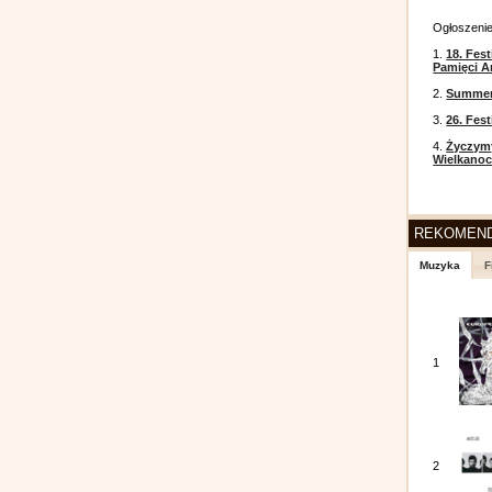
Ogłoszeni
1.
18. Fest
Pamięci A
2.
Summer 
3.
26. Fes
4.
Życzym
Wielkanoc
REKOMEN
Muzyka
F
1
2