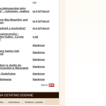
Od
a debiutanckiej płyty
lia” – ludowego „małego
ja-g-k@wp.pl
ing Was Beautiful, and
ja-g-k@wp.pl
urt
odzień o wschodzie"
ja-g-k@wp.pl
sprzeczności –
łyty Kaliny „Czyste
o.laf
e”
r
blackrose
asz bardzo lubi
blackrose
wać
blackrose
opy w studiu im.
blackrose
 Osieckiej w Warszawie
e Szaleństwa
blackrose
 Splątania
blackrose
więcej
IA OSTATNIO DODANE
ilm
Literatura
Kultura i sztuka