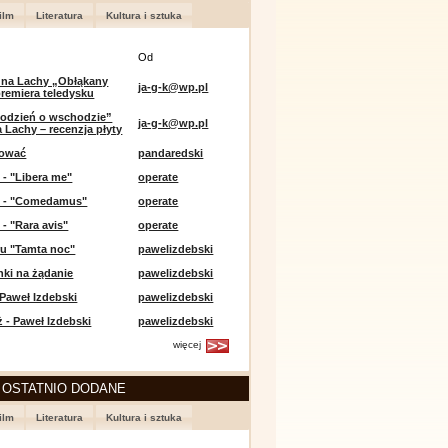
ilm
Literatura
Kultura i sztuka
Od
 na Lachy „Obłąkany
ja-g-k@wp.pl
premiera teledysku
odzień o wschodzie”
ja-g-k@wp.pl
 Lachy – recenzja płyty
lować
pandaredski
 - "Libera me"
operate
e - "Comedamus"
operate
 - "Rara avis"
operate
u "Tamta noc"
pawelizdebski
nki na żądanie
pawelizdebski
 Paweł Izdebski
pawelizdebski
 - Paweł Izdebski
pawelizdebski
więcej
 OSTATNIO DODANE
ilm
Literatura
Kultura i sztuka