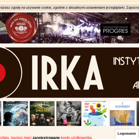
ażasz zgodę na używanie cookie, zgodnie z aktualnymi ustawieniami przeglądarki. Zapozna
Logowanie
portalu, musisz mieć
zarejestrowane
konto użytkownika