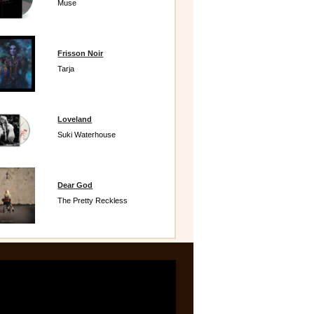
Muse
Frisson Noir
Tarja
Loveland
Suki Waterhouse
Dear God
The Pretty Reckless