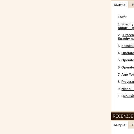
Muzyka
F
Utwór
1.
Strachy
obłok” – 
2.
„Przech
Strachy na
3.
deeska
4.
Operate
5.
Operat
6.
Operate
7.
Ano Yor
8.
Przysta
9.
Niebo -
10.
No Cóż
RECENZJE
Muzyka
F