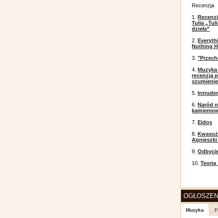
Recenzja
1.
Recenzj
Tulia „Tu
dzieła”
2.
Everyth
Nothing H
3.
"Przech
4.
Muzyka 
recenzja p
szumieni
5.
Intrude
6.
Naród n
kamienio
7.
Eidos
8.
Kwasożł
Agnieszki
9.
Odbyci
10.
Teoria
OGŁOSZEN
Muzyka
F