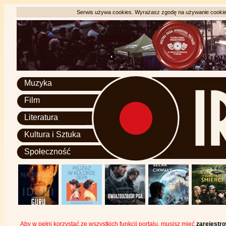
Serwis używa cookies. Wyrażasz zgodę na używanie cookie, 
Muzyka
Film
Literatura
Kultura i Sztuka
Społeczność
Aby w pełni korzystać ze wszystkich funkcji portalu, musisz mieć
zarejestr