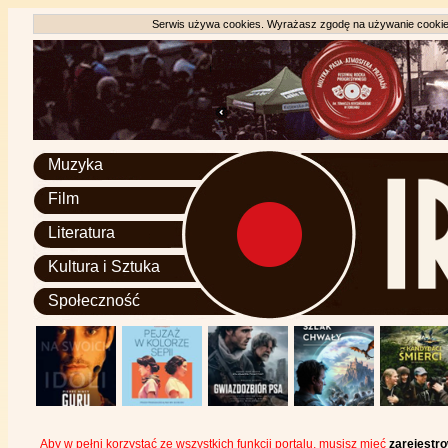
Serwis używa cookies. Wyrażasz zgodę na używanie cookie, 
Muzyka
Film
Literatura
Kultura i Sztuka
Społeczność
Aby w pełni korzystać ze wszystkich funkcji portalu, musisz mieć
zarejestr