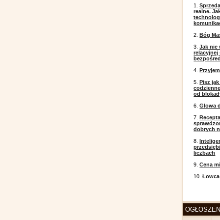
1.
Sprzeda
realne. J
technolog
komunikac
2.
Bóg Ma
3.
Jak nie
relacyjne
bezpośre
4.
Przyje
5.
Pisz ja
codzienneg
od blokad
6.
Głowa d
7.
Recepta
sprawdzo
dobrych 
8.
Intelig
przedsięb
liczbach
9.
Cena mi
10.
Łowca
OGŁOSZEN