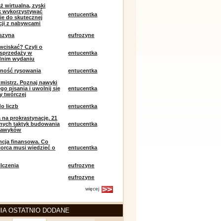
ż wirtualna, zyski
ak wykorzystywać
entucentka
ie do skutecznej
ji z nabywcami
szyna
eufrozyne
 wciskać? Czyli o
j sprzedaży w
entucentka
dnim wydaniu
mność rysowania
entucentka
k mistrz. Poznaj nawyki
o pisania i uwolnij się
entucentka
y twórczej
o liczb
entucentka
 na prokrastynację. 21
nych taktyk budowania
entucentka
nawyków
encja finansowa. Co
iorca musi wiedzieć o
entucentka
lczenia
eufrozyne
eufrozyne
więcej
IA OSTATNIO DODANE