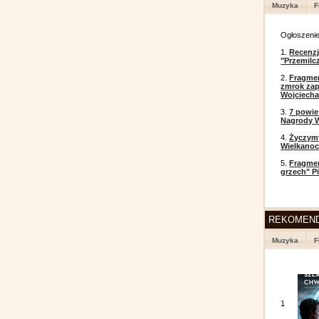
Muzyka
F
Ogłoszeni
1.
Recenzj
"Przemilc
2.
Fragmen
zmrok zap
Wojciecha
3.
7 powi
Nagrody W
4.
Życzym
Wielkanoc
5.
Fragmen
grzech" P
REKOMEN
Muzyka
F
1