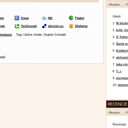
Muzyka
F
Utwór
ter
Gwar
NK
Flaker
1.
W bezkr
gle
Technorati
del.icio.us
Elefanta
2.
było, je
iteratura
Tagi: Ulotne chwile, Virginie Grimaldi
3.
O Tobie
4.
Świat w
5.
Kolekcj
ować
6.
alchemi
7.
taka zm
8.
T...r
9.
przyje
10.
impres
RECENZJE
Muzyka
F
Recenzja