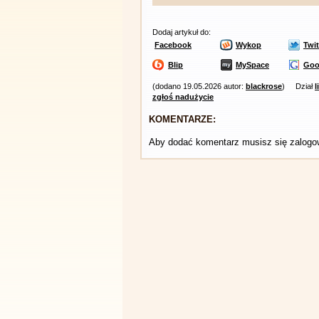
Dodaj artykuł do:
Facebook
Wykop
Twit
Blip
MySpace
Goo
(dodano 19.05.2026 autor:
blackrose
)
Dział
l
zgłoś nadużycie
KOMENTARZE:
Aby dodać komentarz musisz się zalog