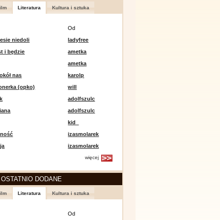
ilm
Literatura
Kultura i sztuka
Od
esie niedoli
ladyfree
st i będzie
ametka
ametka
okół nas
karolp
onerka (opko)
will
k
adolfszulc
iana
adolfszulc
kid_
mność
izasmolarek
ja
izasmolarek
więcej
 OSTATNIO DODANE
ilm
Literatura
Kultura i sztuka
Od