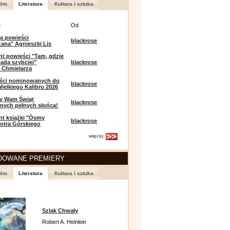
ilm
Literatura
Kultura i sztuka
e
Od
a powieści
blackrose
zana" Agnieszki Lis
t powieści "Tam, gdzie
ada szybciej"
blackrose
 Chmielarza
eści nominowanych do
blackrose
ielkiego Kalibru 2026
y Wam Świąt
blackrose
nych pełnych słońca!
t książki "Ósmy
blackrose
iotra Górskiego
więcej
DOWANE PREMIERY
ilm
Literatura
Kultura i sztuka
Szlak Chwały
Robert A. Heinlein