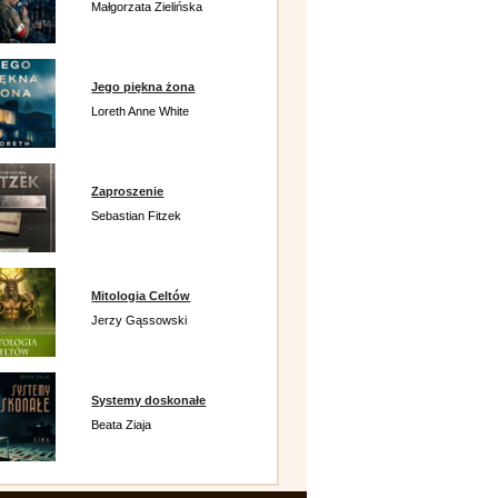
Małgorzata Zielińska
Jego piękna żona
Loreth Anne White
Zaproszenie
Sebastian Fitzek
Mitologia Celtów
Jerzy Gąssowski
Systemy doskonałe
Beata Ziaja