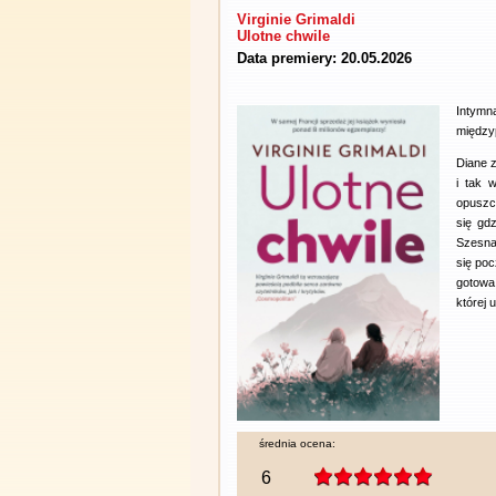
Virginie Grimaldi
Ulotne chwile
Data premiery: 20.05.2026
Intymn
między
Diane z
i tak 
opuszc
się gdz
Szesnas
się poc
gotowa
której u
średnia ocena:
6