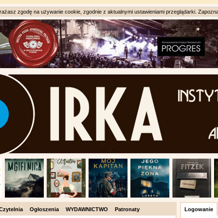
ażasz zgodę na używanie cookie, zgodnie z aktualnymi ustawieniami przeglądarki. Zapozna
Czytelnia
Ogłoszenia
WYDAWNICTWO
Patronaty
Logowanie