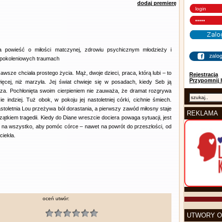
dodaj premierę
a powieść o miłości matczynej, zdrowiu psychicznym młodzieży i
pokoleniowych traumach
awsze chciała prostego życia. Mąż, dwoje dzieci, praca, którą lubi – to
Rejestracja
Przypomnij 
więcej, niż marzyła. Jej świat chwieje się w posadach, kiedy Seb ją
za. Pochłonięta swoim cierpieniem nie zauważa, że dramat rozgrywa
ie indziej. Tuż obok, w pokoju jej nastoletniej córki, cichnie śmiech.
toletnia Lou przeżywa ból dorastania, a pierwszy zawód miłosny staje
REKLAMA
zątkiem tragedii. Kiedy do Diane wreszcie dociera powaga sytuacji, jest
 na wszystko, aby pomóc córce – nawet na powrót do przeszłości, od
ciekła.
oceń utwór:
UTWORY O