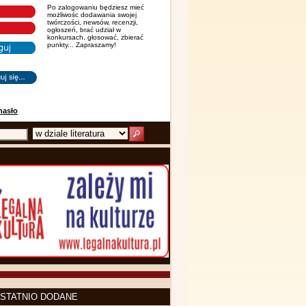
Po zalogowaniu będziesz mieć
możliwośc dodawania swojej
twórczości, newsów, recenzji,
ogłoszeń, brać udział w
konkursach, głosować, zbierać
punkty... Zapraszamy!
hasło
STATNIO DODANE