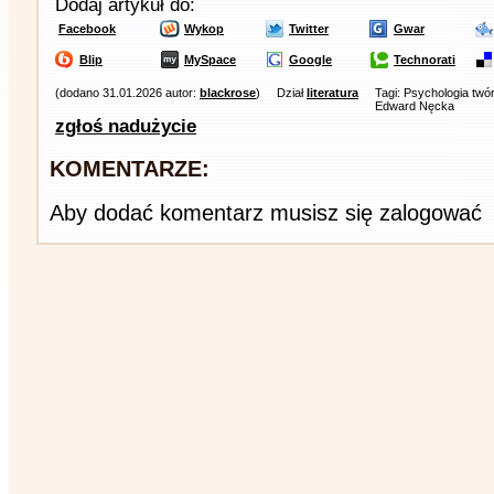
Dodaj artykuł do:
Facebook
Wykop
Twitter
Gwar
Blip
MySpace
Google
Technorati
(dodano 31.01.2026 autor:
blackrose
)
Dział
literatura
Tagi: Psychologia twó
Edward Nęcka
zgłoś nadużycie
KOMENTARZE:
Aby dodać komentarz musisz się zalogować