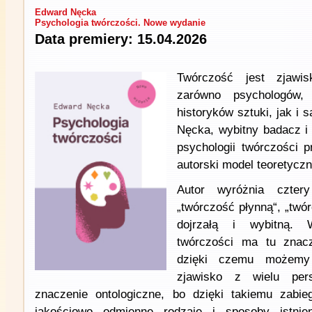
Edward Nęcka
Psychologia twórczości. Nowe wydanie
Data premiery: 15.04.2026
Twórczość jest zjawis
zarówno psychologów, 
historyków sztuki, jak i
Nęcka, wybitny badacz i 
psychologii twórczości p
autorski model teoretyczn
Autor wyróżnia cztery
„twórczość płynną“, „twó
dojrzałą i wybitną. 
twórczości ma tu znacz
dzięki czemu możemy
zjawisko z wielu per
znaczenie ontologiczne, bo dzięki takiemu zab
jakościowo odmienne rodzaje i sposoby istnien