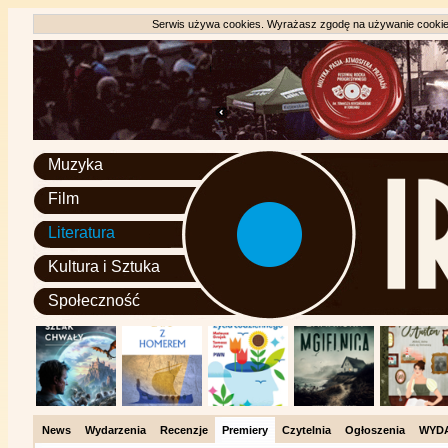
Serwis używa cookies. Wyrażasz zgodę na używanie cookie, 
Muzyka
Film
Literatura
Kultura i Sztuka
Społeczność
News
Wydarzenia
Recenzje
Premiery
Czytelnia
Ogłoszenia
WYD