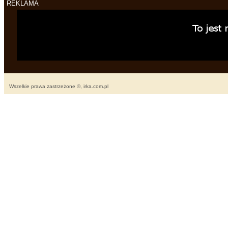
REKLAMA
Wszelkie prawa zastrzeżone ©, irka.com.pl