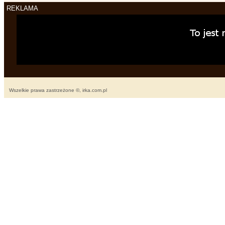
REKLAMA
Wszelkie prawa zastrzeżone ©, irka.com.pl