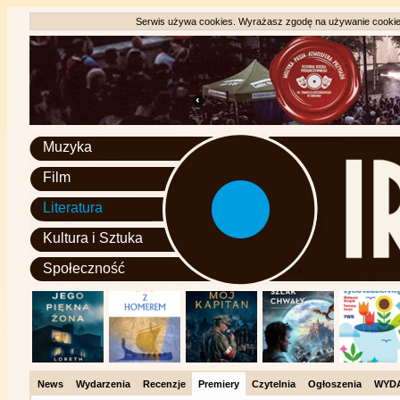
Serwis używa cookies. Wyrażasz zgodę na używanie cookie, 
Muzyka
Film
Literatura
Kultura i Sztuka
Społeczność
News
Wydarzenia
Recenzje
Premiery
Czytelnia
Ogłoszenia
WYD