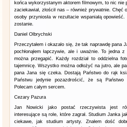
końca wykorzystanym aktorem filmowym, to nic nie 
zaciekawiał, złościł nas – również prywatnie. Chęć o
osoby przyniosła w rezultacie wspaniałą opowieść. 
zostanie.
Daniel Olbrychski
Przeczytałem i okazało się, że tak naprawdę pana J
pochłonąłem łapczywie, ale i uważnie. To jedna z t
można przegapić. Każdy rozdział to oddzielna fot
tajemnicę. Wszystko można odłożyć na jutro, ale p
pana Jana się czeka. Dostają Państwo do rąk ks
Państwu jedynie pozazdrościć, że są Państwo j
Polecam całym sercem.
Cezary Pazura
Jan Nowicki jako postać rzeczywista jest rów
interesujące są role, które zagrał. Studium Janka ja
ciekawe, jak studium artysty. Znałem dość dob