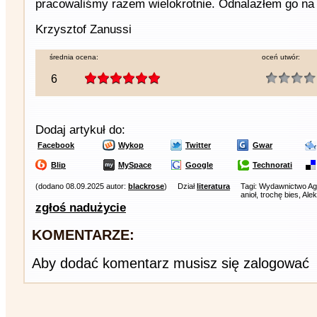
pracowaliśmy razem wielokrotnie. Odnalazłem go na k
Krzysztof Zanussi
średnia ocena:
oceń utwór:
6
Dodaj artykuł do:
Facebook
Wykop
Twitter
Gwar
Blip
MySpace
Google
Technorati
(dodano 08.09.2025 autor:
blackrose
)
Dział
literatura
Tagi: Wydawnictwo Ag
anioł, trochę bies, Al
zgłoś nadużycie
KOMENTARZE:
Aby dodać komentarz musisz się zalogować