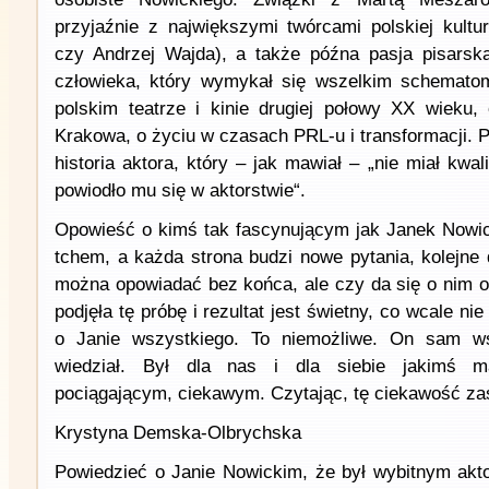
przyjaźnie z największymi twórcami polskiej kultur
czy Andrzej Wajda), a także późna pasja pisarska
człowieka, który wymykał się wszelkim schemato
polskim teatrze i kinie drugiej połowy XX wieku,
Krakowa, o życiu w czasach PRL-u i transformacji. 
historia aktora, który – jak mawiał – „nie miał kwali
powiodło mu się w aktorstwie“.
Opowieść o kimś tak fascynującym jak Janek Nowic
tchem, a każda strona budzi nowe pytania, kolejne
można opowiadać bez końca, ale czy da się o nim o
podjęła tę próbę i rezultat jest świetny, co wcale n
o Janie wszystkiego. To niemożliwe. On sam ws
wiedział. Był dla nas i dla siebie jakimś 
pociągającym, ciekawym. Czytając, tę ciekawość za
Krystyna Demska-Olbrychska
Powiedzieć o Janie Nowickim, że był wybitnym akto