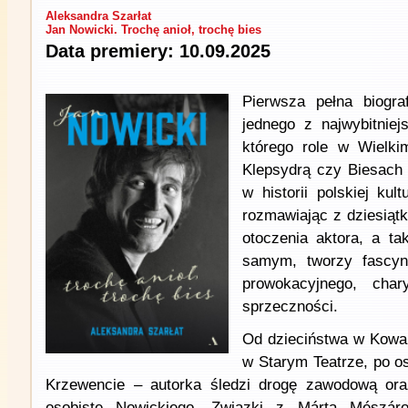
Aleksandra Szarłat
Jan Nowicki. Trochę anioł, trochę bies
Data premiery: 10.09.2025
Pierwsza pełna biogra
jednego z najwybitniej
którego role w Wielki
Klepsydrą czy Biesach 
w historii polskiej kult
rozmawiając z dziesiątk
otoczenia aktora, a tak
samym, tworzy fascynu
prowokacyjnego, char
sprzeczności.
Od dzieciństwa w Kowalu
w Starym Teatrze, po o
Krzewencie – autorka śledzi drogę zawodową or
osobiste Nowickiego. Związki z Mártą Mészáro