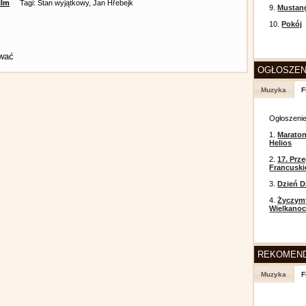
ilm
Tagi: Stan wyjątkowy, Jan Hřebejk
9.
Mustan
10.
Pokój
ować
OGŁOSZEN
Muzyka
F
Ogłoszeni
1.
Maraton
Helios
2.
17. Prz
Francusk
3.
Dzień D
4.
Życzym
Wielkanoc
REKOMEN
Muzyka
F