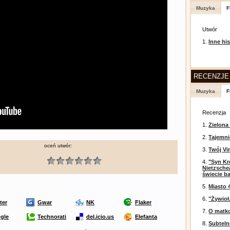
Muzyka
F
Utwór
1.
Inne his
RECENZJE
Muzyka
F
Recenzja
1.
Zielona
2.
Tajemni
oceń utwór:
3.
Twój Vi
4.
"Syn Kr
Nietzsche
świecie b
5.
Miasto 
6.
"Żywioł
ter
Gwar
NK
Flaker
7.
O matko
gle
Technorati
del.icio.us
Elefanta
8.
Subtel