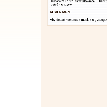
(dodano 24.07.2025 autor:
blackrose
)
Dział
f
zgłoś nadużycie
KOMENTARZE:
Aby dodać komentarz musisz się zalog