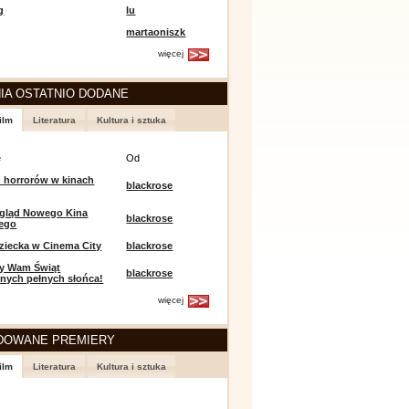
g
lu
martaoniszk
więcej
IA OSTATNIO DODANE
ilm
Literatura
Kultura i sztuka
e
Od
 horrorów w kinach
blackrose
egląd Nowego Kina
blackrose
iego
ziecka w Cinema City
blackrose
y Wam Świąt
blackrose
nych pełnych słońca!
więcej
DOWANE PREMIERY
ilm
Literatura
Kultura i sztuka