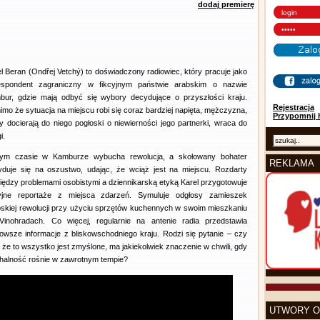
dodaj premierę
l Beran (Ondřej Vetchý) to doświadczony radiowiec, który pracuje jako
espondent zagraniczny w fikcyjnym państwie arabskim o nazwie
bur, gdzie mają odbyć się wybory decydujące o przyszłości kraju.
Rejestracja
mo że sytuacja na miejscu robi się coraz bardziej napięta, mężczyzna,
Przypomnij 
y docierają do niego pogłoski o niewierności jego partnerki, wraca do
i.
ym czasie w Kamburze wybucha rewolucja, a skołowany bohater
REKLAMA
yduje się na oszustwo, udając, że wciąż jest na miejscu. Rozdarty
ędzy problemami osobistymi a dziennikarską etyką Karel przygotowuje
cyjne reportaże z miejsca zdarzeń. Symuluje odgłosy zamieszek
skiej rewolucji przy użyciu sprzętów kuchennych w swoim mieszkaniu
Vinohradach. Co więcej, regularnie na antenie radia przedstawia
owsze informacje z bliskowschodniego kraju. Rodzi się pytanie – czy
, że to wszystko jest zmyślone, ma jakiekolwiek znaczenie w chwili, gdy
chalność rośnie w zawrotnym tempie?
UTWORY O