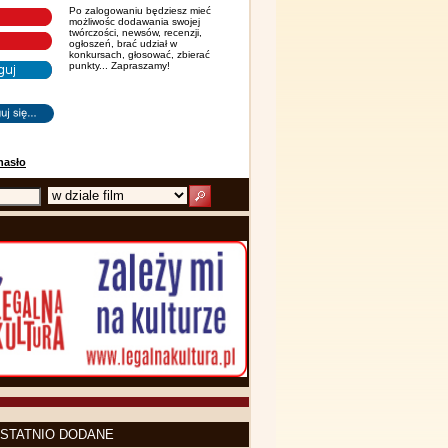
Po zalogowaniu będziesz mieć
możliwośc dodawania swojej
twórczości, newsów, recenzji,
ogłoszeń, brać udział w
konkursach, głosować, zbierać
punkty... Zapraszamy!
hasło
STATNIO DODANE