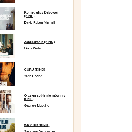
Koniec ulicy Dębowej
(KINO)
David Robert Mitchell
Zaproszenie (KINO)
Olivia Wilde
GURU (KINO)
Yann Gozlan
O czym sobie nie mówimy
KINO)
Gabriele Muccino
Wieki łuk (KINO)
Stéphane Demoustier