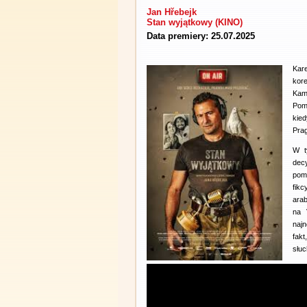
Jan Hřebejk
Stan wyjątkowy (KINO)
Data premiery: 25.07.2025
Kare
kor
Kam
Pomi
kied
Prag
W t
dec
pomi
fik
arab
na 
najn
fakt
słu