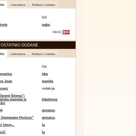
ilm
Literatura
Kultura i sztuka
Od
torie
gaba
więcej
 OSTATNIO DODANE
ilm
Literatura
Kultura i sztuka
Od
 granica
irka
ce Joan
wanilia
ncent
redakcja
ólowej Śniegu":
ańska tragedia w
blackrose
aśni
44
annatus
. Deepwater Horizon"
annatus
! Umrę...
lu
ność
lu