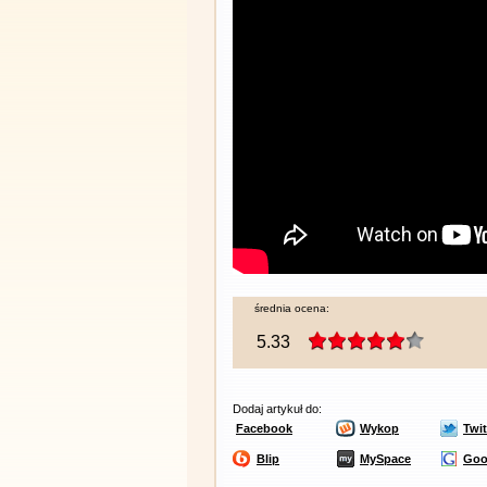
średnia ocena:
5.33
Dodaj artykuł do:
Facebook
Wykop
Twit
Blip
MySpace
Goo