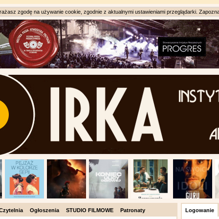
ażasz zgodę na używanie cookie, zgodnie z aktualnymi ustawieniami przeglądarki. Zapozna
Czytelnia
Ogłoszenia
STUDIO FILMOWE
Patronaty
Logowanie