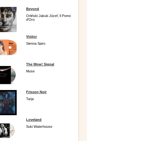
Beyond
Orliński Jakub Józef, Il Pomo
d'Oro
Visitor
Sienna Spiro
The Wow! Signal
Muse
Frisson Noir
Tarja
Loveland
Suki Waterhouse