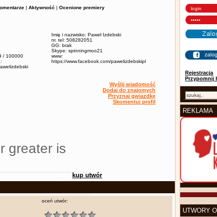
omentarze
|
Aktywność
|
Ocenione premiery
Imię i nazwisko: Paweł Izdebski
nr. tel: 508282051
GG: brak
Skype: spinningmoo21
,9 / 100000
www:
:
https://www.facebook.com/pawelizdebskipl
pawelizdebski
Rejestracja
Przypomnij 
Wyślij wiadomość
Dodaj do znajomych
Przyznaj gwiazdkę
Skomentuj profil
REKLAMA
r greater is
kup utwór
oceń utwór:
UTWORY O