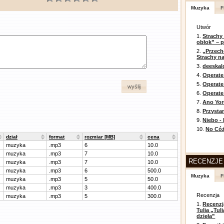
Muzyka
F
Utwór
1.
Strachy
obłok” – 
2.
„Przech
Strachy na
3.
deeska
4.
Operate
5.
Operat
wyślij
6.
Operate 
7.
Ano Yor
8.
Przysta
9.
Niebo -
10.
No Cóż
dział
format
rozmiar [MB]
cena
muzyka
.mp3
6
10.0
muzyka
.mp3
7
10.0
RECENZJE
muzyka
.mp3
7
10.0
muzyka
.mp3
6
500.0
Muzyka
F
muzyka
.mp3
5
50.0
muzyka
.mp3
3
400.0
Recenzja
muzyka
.mp3
5
300.0
1.
Recenzj
Tulia „Tu
dzieła”