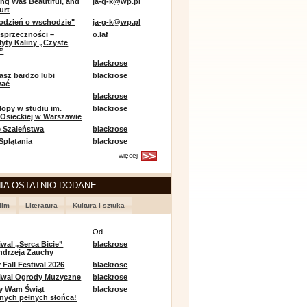
ing Was Beautiful, and
ja-g-k@wp.pl
urt
odzień o wschodzie"
ja-g-k@wp.pl
sprzeczności –
o.laf
łyty Kaliny „Czyste
”
blackrose
asz bardzo lubi
blackrose
wać
blackrose
opy w studiu im.
blackrose
 Osieckiej w Warszawie
 Szaleństwa
blackrose
 Splątania
blackrose
więcej
IA OSTATNIO DODANE
ilm
Literatura
Kultura i sztuka
e
Od
iwal „Serca Bicie”
blackrose
ndrzeja Zauchy
Fall Festival 2026
blackrose
tiwal Ogrody Muzyczne
blackrose
y Wam Świąt
blackrose
nych pełnych słońca!