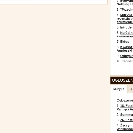
2.
Everyth
Nothing H
3.
"Przech
4.
Muzyka 
recenzja p
szumienie
5.
Intruder
6.
Naród n
kamienio
7.
Eidos
8.
Kwasożł
Agnieszki
9.
Odbycie
10.
Teoria
OGŁOSZEN
Muzyka
F
Ogłoszeni
1.
18. Fest
Pamięci A
2.
Summer 
3.
26. Fes
4.
Życzym
Wielkanoc