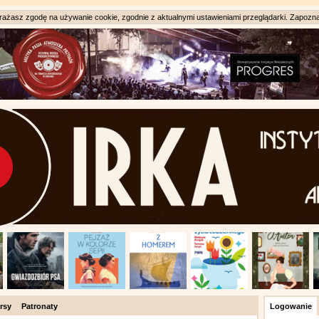
ażasz zgodę na używanie cookie, zgodnie z aktualnymi ustawieniami przeglądarki. Zapozna
rsy
Patronaty
Logowanie