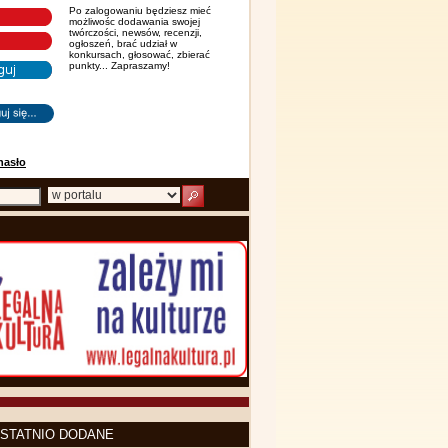
Po zalogowaniu będziesz mieć
możliwośc dodawania swojej
twórczości, newsów, recenzji,
ogłoszeń, brać udział w
konkursach, głosować, zbierać
punkty... Zapraszamy!
hasło
STATNIO DODANE