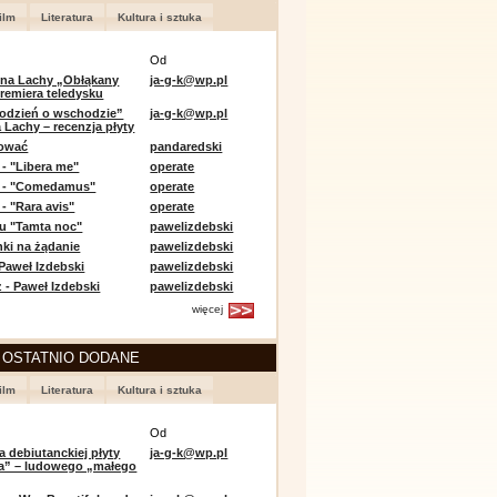
ilm
Literatura
Kultura i sztuka
Od
 na Lachy „Obłąkany
ja-g-k@wp.pl
premiera teledysku
odzień o wschodzie”
ja-g-k@wp.pl
 Lachy – recenzja płyty
lować
pandaredski
 - "Libera me"
operate
e - "Comedamus"
operate
- "Rara avis"
operate
u "Tamta noc"
pawelizdebski
nki na żądanie
pawelizdebski
 Paweł Izdebski
pawelizdebski
 - Paweł Izdebski
pawelizdebski
więcej
 OSTATNIO DODANE
ilm
Literatura
Kultura i sztuka
Od
a debiutanckiej płyty
ja-g-k@wp.pl
lia” – ludowego „małego