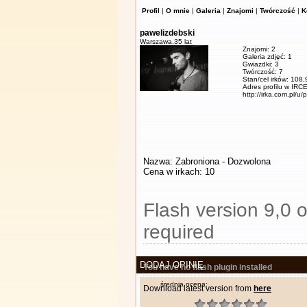
Profil
|
O mnie
|
Galeria
|
Znajomi
|
Twórczość
|
K
pawelizdebski
Warszawa,
35 lat
Znajomi: 2
Galeria zdjęć: 1
Gwiazdki: 3
Twórczość: 7
Stan/cel irków: 108
Adres profilu w IRCE
http://irka.com.pl/u/
Nazwa: Zabroniona - Dozwolona
Cena w irkach: 10
Flash version 9,0 o
required
DODAJ OPINIĘ
You have no flash plugin installed
średnia ocena:
Download latest version from
here