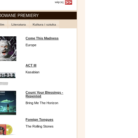
więcej
DOWANE PREMIERY
ilm
Literatura
Kultura i sztuka
Come This Madness
Europe
ACT III
Kasabian
Count Your Blessings -
Repented
Bring Me The Horizon
Foreign Tongues
The Rolling Stones