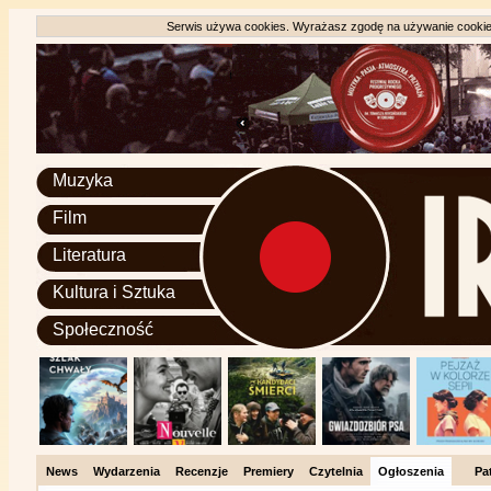
Serwis używa cookies. Wyrażasz zgodę na używanie cookie, 
Muzyka
Film
Literatura
Kultura i Sztuka
Społeczność
News
Wydarzenia
Recenzje
Premiery
Czytelnia
Ogłoszenia
Pa