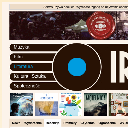
Serwis używa cookies. Wyrażasz zgodę na używanie cookie, 
Muzyka
Film
Literatura
Kultura i Sztuka
Społeczność
News
Wydarzenia
Recenzje
Premiery
Czytelnia
Ogłoszenia
WYD