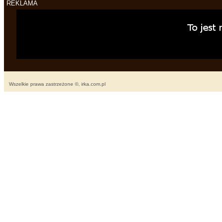
REKLAMA
Wszelkie prawa zastrzeżone ©, irka.com.pl