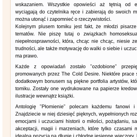
wskazaniem. Wszystkie opowieści aż tętnią od e
wyciągają do czytelnika ręce i zabierają do swoich m
można utonąć i zapomnieć o rzeczywistości.
Kolejnym plusem tomiku jest fakt, że młodzi pisarze
tematów. Nie piszę tutaj o związkach homoseksua
niepełnosprawności, która, chcąc nie chcąc, niesie 
trudności, ale także motywację do walki o siebie i uczuc
ma prawo.
Każde z opowiadań zostało "ozdobione" przepięk
promowanych przez The Cold Desire. Niektóre prace 
dodatkowym bonusem są piękne portfolia artystów, któ
tomiku. Zostały one wydrukowane na papierze kredow
ilustracje wewnątrz książki.
Antologię "Płomienie" polecam każdemu fanowi i
Znajdziecie w niej dziesięć pięknych, wypełnionych r
emocjami i uczuciami historii o miłości, pożądaniu, sa
akceptacji, magii i marzeniach, które tylko czasami 
idealna pozycja na długie i chłodne jesienne wieczory.