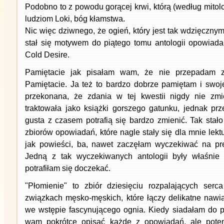
Podobno to z powodu gorącej krwi, którą (według mitolo
ludziom Loki, bóg kłamstwa.
Nic więc dziwnego, że ogień, który jest tak wdzięczny
stał się motywem do piątego tomu antologii opowiad
Cold Desire.
Pamiętacie jak pisałam wam, że nie przepadam 
Pamiętacie. Ja też to bardzo dobrze pamiętam i swo
przekonana, że zdania w tej kwestii nigdy nie zmi
traktowała jako książki gorszego gatunku, jednak prz
gusta z czasem potrafią się bardzo zmienić. Tak stał
zbiorów opowiadań, które nagle stały się dla mnie lek
jak powieści, ba, nawet zaczęłam wyczekiwać na pre
Jedną z tak wyczekiwanych antologii były właśnie "
potrafiłam się doczekać.
"Płomienie" to zbiór dziesięciu rozpalających ser
związkach męsko-męskich, które łączy delikatne naw
we wstępie fascynującego ognia. Kiedy siadałam do pi
wam pokrótce opisać każde z opowiadań, ale pote