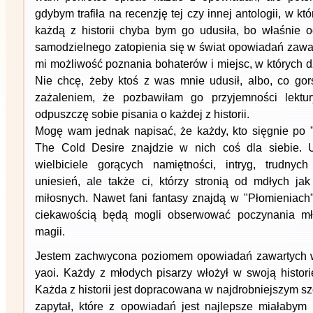
gdybym trafiła na recenzję tej czy innej antologii, w kt
każdą z historii chyba bym go udusiła, bo właśnie 
samodzielnego zatopienia się w świat opowiadań zawar
mi możliwość poznania bohaterów i miejsc, w których dz
Nie chcę, żeby ktoś z was mnie udusił, albo, co gor
zażaleniem, że pozbawiłam go przyjemności lektur
odpuszczę sobie pisania o każdej z historii.
Mogę wam jednak napisać, że każdy, kto sięgnie po 
The Cold Desire znajdzie w nich coś dla siebie. 
wielbiciele gorących namiętności, intryg, trudnych
uniesień, ale także ci, którzy stronią od mdłych j
miłosnych. Nawet fani fantasy znajdą w "Płomieniach"
ciekawością będą mogli obserwować poczynania mło
magii.
Jestem zachwycona poziomem opowiadań zawartych w
yaoi. Każdy z młodych pisarzy włożył w swoją histori
Każda z historii jest dopracowana w najdrobniejszym sz
zapytał, które z opowiadań jest najlepsze miałabym