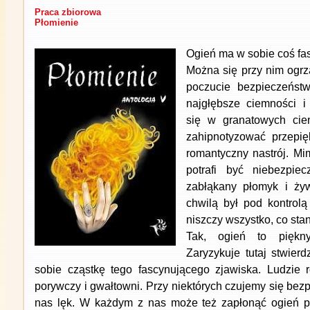
Praca zbiorowa
Płomienie
Ogień ma w sobie coś fa
Można się przy nim ogrz
poczucie bezpieczeństwa
najgłębsze ciemności i
się w granatowych cien
zahipnotyzować przepię
romantyczny nastrój. M
potrafi być niebezpiec
zabłąkany płomyk i żyw
chwilą był pod kontrol
niszczy wszystko, co sta
Tak, ogień to piękn
Zaryzykuje tutaj stwier
sobie cząstkę tego fascynującego zjawiska. Ludzie ró
porywczy i gwałtowni. Przy niektórych czujemy się bezp
nas lęk. W każdym z nas może też zapłonąć ogień po