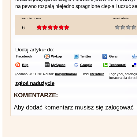
na pewno rozpalą niejedno spragnione ciepła i uczuć se
średnia ocena:
oceń utwór:
6
Dodaj artykuł do:
Facebook
Wykop
Twitter
Gwar
Blip
MySpace
Google
Technorati
(dodano 28.11.2014 autor:
indyvidualna
)
Dział
literatura
Tagi: yaoi, antolog
literatura dla doro
zgłoś nadużycie
KOMENTARZE:
Aby dodać komentarz musisz się zalogować