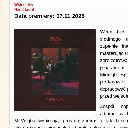
White Lies
Night Light
Data premiery: 07.11.2025
White Lies
siódmego a
zupełnie in
masterując u
zarejestro
programem
Midnight Spe
postanow
dopracować 
przed wejści
Zespół na
albumu w l
McVeigha, wybierając prostotę zamiast ciężkich konfi
się na pisaniu piosenek i chemii, polegając na swo