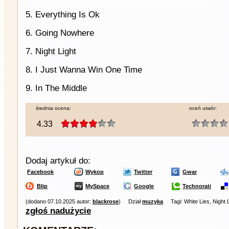
5. Everything Is Ok
6. Going Nowhere
7. Night Light
8. I Just Wanna Win One Time
9. In The Middle
średnia ocena:
oceń utwór:
4.33
Dodaj artykuł do:
Facebook
Wykop
Twitter
Gwar
Blip
MySpace
Google
Technorati
(dodano 07.10.2025 autor:
blackrose
)
Dział
muzyka
Tagi: White Lies, Night 
zgłoś nadużycie