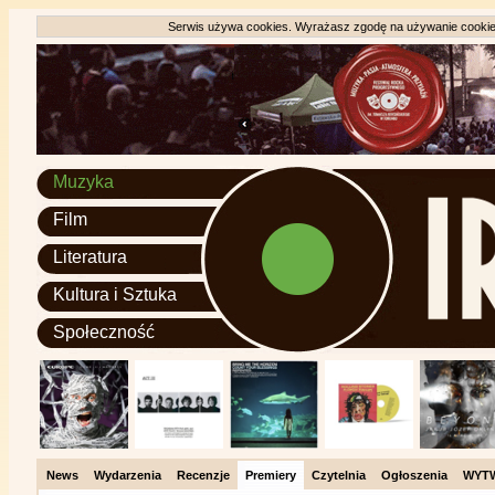
Serwis używa cookies. Wyrażasz zgodę na używanie cookie, 
Muzyka
Film
Literatura
Kultura i Sztuka
Społeczność
News
Wydarzenia
Recenzje
Premiery
Czytelnia
Ogłoszenia
WYT