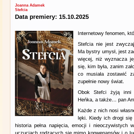
Joanna Adamek
Stefcia
Data premiery: 15.10.2025
Internetowy fenomen, któ
Stefcia nie jest zwycz
Ma bystry umysł, jest za
więcej, niż wyznacza j
się, kim była, zanim zał
co musiała zostawić 
zupełnie nowy świat.
Obok Stefci żyją inni
Heńka, a także… pan Ant
Każde z nich nosi własne
lęki. Kiedy ich drogi si
historia pełna napięcia, emocji i nieoczywistych
uczuciach rodzących się mimo konwenansów i o lud