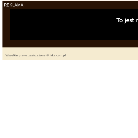
REKLAMA
Wszelkie prawa zastrzeżone ©, irka.com.pl