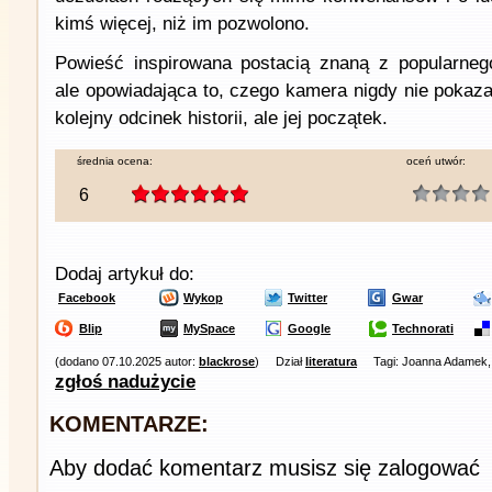
kimś więcej, niż im pozwolono.
Powieść inspirowana postacią znaną z popularnego
ale opowiadająca to, czego kamera nigdy nie pokazał
kolejny odcinek historii, ale jej początek.
średnia ocena:
oceń utwór:
6
Dodaj artykuł do:
Facebook
Wykop
Twitter
Gwar
Blip
MySpace
Google
Technorati
(dodano 07.10.2025 autor:
blackrose
)
Dział
literatura
Tagi: Joanna Adamek,
zgłoś nadużycie
KOMENTARZE:
Aby dodać komentarz musisz się zalogować