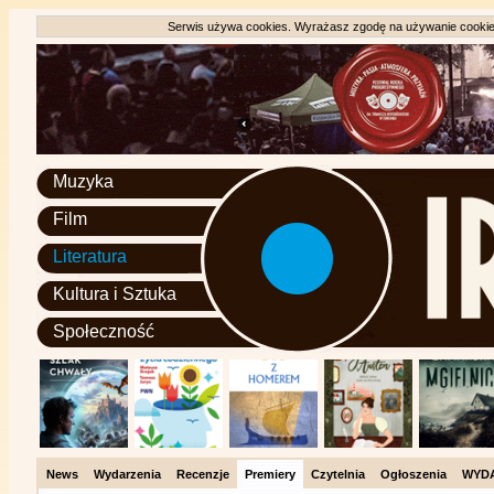
Serwis używa cookies. Wyrażasz zgodę na używanie cookie, 
Muzyka
Film
Literatura
Kultura i Sztuka
Społeczność
News
Wydarzenia
Recenzje
Premiery
Czytelnia
Ogłoszenia
WYD