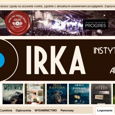
ażasz zgodę na używanie cookie, zgodnie z aktualnymi ustawieniami przeglądarki. Zapozna
Czytelnia
Ogłoszenia
WYDAWNICTWO
Patronaty
Logowanie