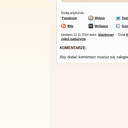
Dodaj artykuł do:
Facebook
Wykop
Twit
Blip
MySpace
Goo
(dodano 12.11.2024 autor:
blackrose
)
Dział
l
zgłoś nadużycie
KOMENTARZE:
Aby dodać komentarz musisz się zalog