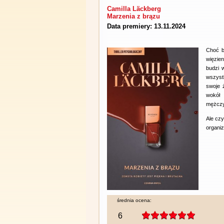
Camilla Läckberg
Marzenia z brązu
Data premiery: 13.11.2024
Choć by
więzien
budzi w
wszyst
swoje 
wokół 
mężczy
Ale czy
organiz
średnia ocena:
6