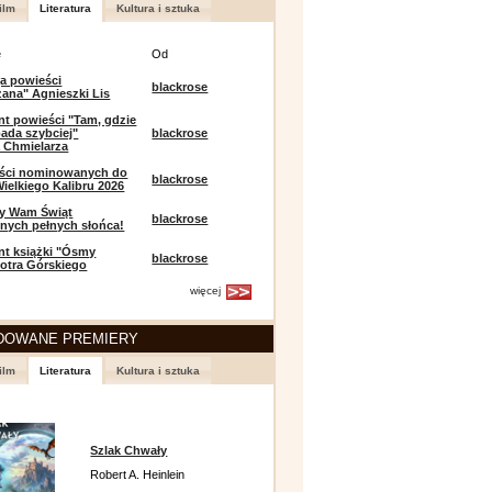
ilm
Literatura
Kultura i sztuka
e
Od
a powieści
blackrose
zana" Agnieszki Lis
t powieści "Tam, gdzie
ada szybciej"
blackrose
 Chmielarza
eści nominowanych do
blackrose
ielkiego Kalibru 2026
y Wam Świąt
blackrose
nych pełnych słońca!
t książki "Ósmy
blackrose
iotra Górskiego
więcej
DOWANE PREMIERY
ilm
Literatura
Kultura i sztuka
Szlak Chwały
Robert A. Heinlein