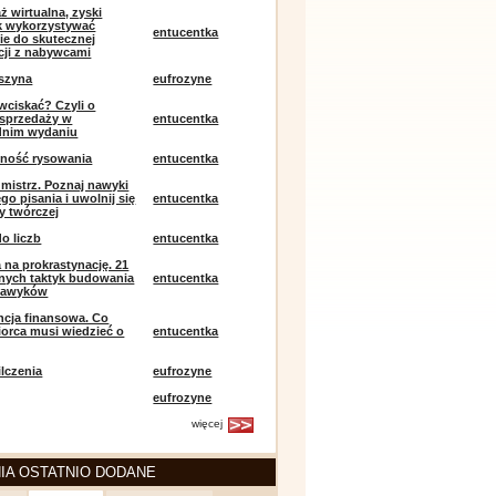
ż wirtualna, zyski
ak wykorzystywać
entucentka
ie do skutecznej
ji z nabywcami
szyna
eufrozyne
 wciskać? Czyli o
j sprzedaży w
entucentka
dnim wydaniu
mność rysowania
entucentka
k mistrz. Poznaj nawyki
o pisania i uwolnij się
entucentka
y twórczej
o liczb
entucentka
 na prokrastynację. 21
nych taktyk budowania
entucentka
nawyków
encja finansowa. Co
iorca musi wiedzieć o
entucentka
lczenia
eufrozyne
eufrozyne
więcej
IA OSTATNIO DODANE