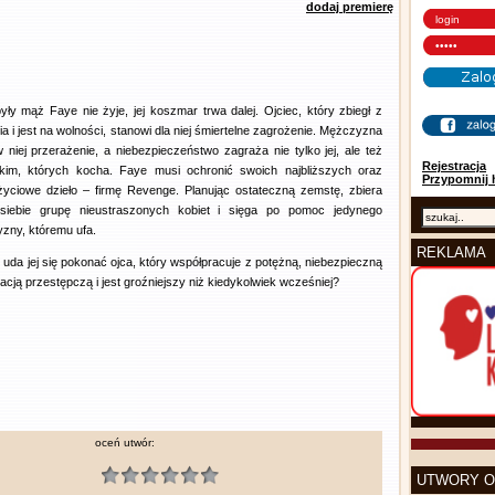
dodaj premierę
ły mąż Faye nie żyje, jej koszmar trwa dalej. Ojciec, który zbiegł z
ia i jest na wolności, stanowi dla niej śmiertelne zagrożenie. Mężczyzna
 niej przerażenie, a niebezpieczeństwo zagraża nie tylko jej, ale też
Rejestracja
kim, których kocha. Faye musi ochronić swoich najbliższych oraz
Przypomnij 
życiowe dzieło – firmę Revenge. Planując ostateczną zemstę, zbiera
siebie grupę nieustraszonych kobiet i sięga po pomoc jedynego
zny, któremu ufa.
REKLAMA
 uda jej się pokonać ojca, który współpracuje z potężną, niebezpieczną
acją przestępczą i jest groźniejszy niż kiedykolwiek wcześniej?
oceń utwór:
UTWORY O