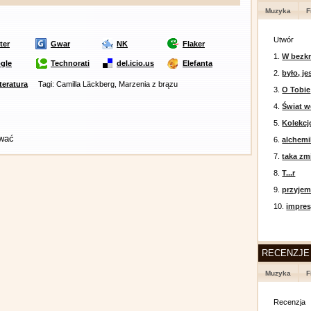
Muzyka
F
Utwór
ter
Gwar
NK
Flaker
1.
W bezkr
gle
Technorati
del.icio.us
Elefanta
2.
było, je
iteratura
Tagi: Camilla Läckberg, Marzenia z brązu
3.
O Tobie
4.
Świat w
5.
Kolekcj
ować
6.
alchemi
7.
taka zm
8.
T...r
9.
przyje
10.
impres
RECENZJE
Muzyka
F
Recenzja