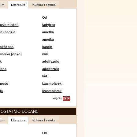
ilm
Literatura
Kultura i sztuka
Od
esie niedoli
ladyfree
st i będzie
ametka
ametka
okół nas
karolp
onerka (opko)
will
k
adolfszulc
iana
adolfszulc
kid_
mność
izasmolarek
ja
izasmolarek
więcej
 OSTATNIO DODANE
ilm
Literatura
Kultura i sztuka
Od