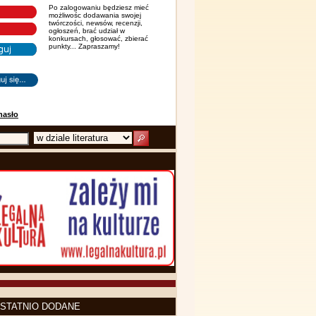
Po zalogowaniu będziesz mieć
możliwośc dodawania swojej
twórczości, newsów, recenzji,
ogłoszeń, brać udział w
konkursach, głosować, zbierać
punkty... Zapraszamy!
hasło
STATNIO DODANE