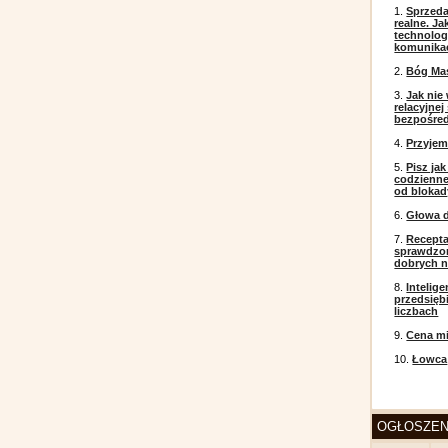
1.
Sprzeda
realne. J
technolog
komunikac
2.
Bóg Ma
3.
Jak nie
relacyjne
bezpośre
4.
Przyje
5.
Pisz ja
codzienneg
od blokad
6.
Głowa d
7.
Recepta
sprawdzo
dobrych 
8.
Intelig
przedsięb
liczbach
9.
Cena mi
10.
Łowca
OGŁOSZEN