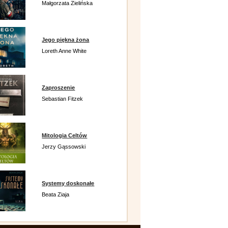
Małgorzata Zielińska
Jego piękna żona
Loreth Anne White
Zaproszenie
Sebastian Fitzek
Mitologia Celtów
Jerzy Gąssowski
Systemy doskonałe
Beata Ziaja