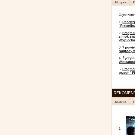
Muzyka
F
Ogłoszeni
1.
Recenzj
"Przemilc
2.
Fragmen
zmrok zap
Wojciecha
3.
7 powi
Nagrody W
4.
Życzym
Wielkanoc
5.
Fragmen
grzech" P
REKOMEN
Muzyka
F
1