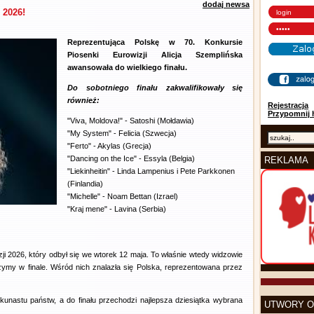
dodaj newsa
 2026!
Reprezentująca Polskę w 70. Konkursie
Piosenki Eurowizji Alicja Szemplińska
awansowała do wielkiego finału.
Do sobotniego finału zakwalifikowały się
również:
Rejestracja
Przypomnij 
"Viva, Moldova!" - Satoshi (Mołdawia)
"My System" - Felicia (Szwecja)
"Ferto" - Akylas (Grecja)
"Dancing on the Ice" - Essyla (Belgia)
REKLAMA
"Liekinheitin" - Linda Lampenius i Pete Parkkonen
(Finlandia)
"Michelle" - Noam Bettan (Izrael)
"Kraj mene" - Lavina (Serbia)
ji 2026, który odbył się we wtorek 12 maja. To właśnie wtedy widzowie
zymy w finale. Wśród nich znalazła się Polska, reprezentowana przez
kunastu państw, a do finału przechodzi najlepsza dziesiątka wybrana
UTWORY O