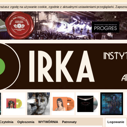
ażasz zgodę na używanie cookie, zgodnie z aktualnymi ustawieniami przeglądarki. Zapozna
Czytelnia
Ogłoszenia
WYTWÓRNIA
Patronaty
Logowanie