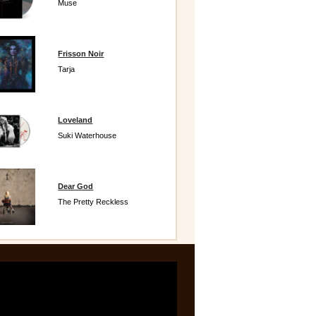
Muse
Frisson Noir
Tarja
Loveland
Suki Waterhouse
Dear God
The Pretty Reckless