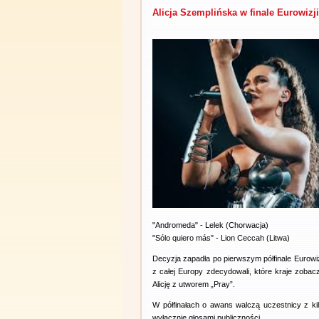
Alicja Szemplińska w finale Eurowizji
"Andromeda" - Lelek (Chorwacja)
"Sólo quiero más" - Lion Ceccah (Litwa)
Decyzja zapadła po pierwszym półfinale Eurowiz
z całej Europy zdecydowali, które kraje zobac
Alicję z utworem „Pray”.
W półfinałach o awans walczą uczestnicy z kil
wyłącznie głosami publiczności.