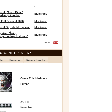
e
Od
iwal „Serca Bicie”
blackrose
ndrzeja Zauchy
Fall Festival 2026
blackrose
tiwal Ogrody Muzyczne
blackrose
y Wam Świąt
blackrose
nych pełnych słońca!
więcej
DOWANE PREMIERY
ilm
Literatura
Kultura i sztuka
Come This Madness
Europe
ACT III
Kasabian