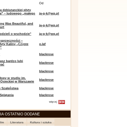
Od
a debiutanckiej płyty
lia” – ludowego „małego
ja-g-k@wp.pl
ing Was Beautiful, and
ja-g-k@wp.pl
urt
odzień o wschodzie"
ja-g-k@wp.pl
sprzeczności –
łyty Kaliny „Czyste
o.laf
e”
r
blackrose
asz bardzo lubi
blackrose
wać
blackrose
opy w studiu im.
blackrose
 Osieckiej w Warszawie
e Szaleństwa
blackrose
 Splątania
blackrose
więcej
IA OSTATNIO DODANE
ilm
Literatura
Kultura i sztuka