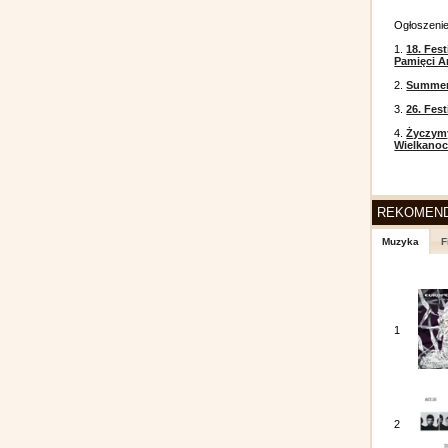
Ogłoszeni
1.
18. Fest
Pamięci A
2.
Summer 
3.
26. Fes
4.
Życzym
Wielkanoc
REKOMEN
Muzyka
F
1
2