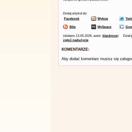
Dodaj artykuł do:
Facebook
Wykop
Twit
Blip
MySpace
Goo
(dodano 13.05.2026, autor:
blackrose
)
Dział
zgłoś nadużycie
KOMENTARZE:
Aby dodać komentarz musisz się zalog