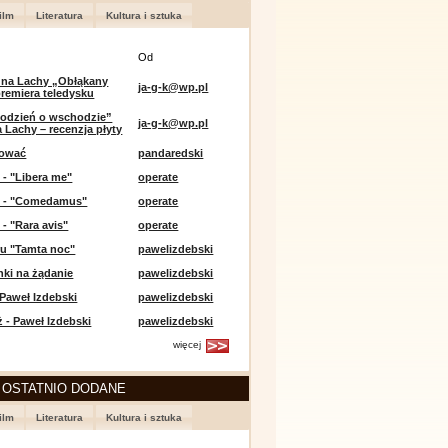
ilm
Literatura
Kultura i sztuka
Od
 na Lachy „Obłąkany
ja-g-k@wp.pl
premiera teledysku
odzień o wschodzie”
ja-g-k@wp.pl
 Lachy – recenzja płyty
lować
pandaredski
 - "Libera me"
operate
e - "Comedamus"
operate
 - "Rara avis"
operate
u "Tamta noc"
pawelizdebski
nki na żądanie
pawelizdebski
 Paweł Izdebski
pawelizdebski
 - Paweł Izdebski
pawelizdebski
więcej
 OSTATNIO DODANE
ilm
Literatura
Kultura i sztuka