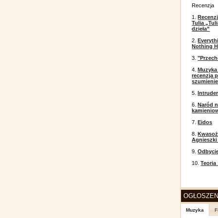
Recenzja
1.
Recenzj
Tulia „Tu
dzieła”
2.
Everyth
Nothing H
3.
"Przech
4.
Muzyka 
recenzja p
szumieni
5.
Intrude
6.
Naród n
kamienio
7.
Eidos
8.
Kwasożł
Agnieszki
9.
Odbyci
10.
Teoria
OGŁOSZEN
Muzyka
F