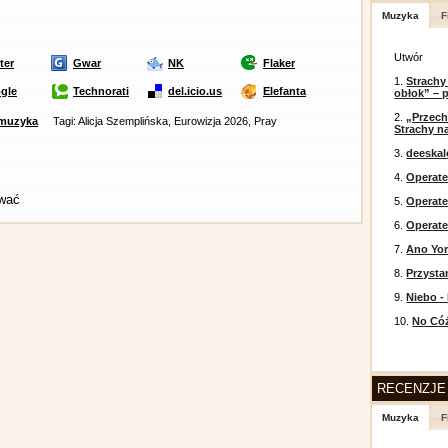
Muzyka
F
Utwór
ter
Gwar
NK
Flaker
1.
Strachy
gle
Technorati
del.icio.us
Elefanta
obłok” – 
2.
„Przech
muzyka
Tagi: Alicja Szemplińska, Eurowizja 2026, Pray
Strachy na
3.
deeska
4.
Operate
ować
5.
Operat
6.
Operate
7.
Ano Yor
8.
Przysta
9.
Niebo -
10.
No Cóż
RECENZJE
Muzyka
F