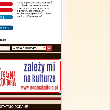
Po zalogowaniu będziesz mieć
możliwośc dodawania swojej
twórczości, newsów, recenzji,
ogłoszeń, brać udział w
konkursach, głosować, zbierać
punkty... Zapraszamy!
hasło
STATNIO DODANE