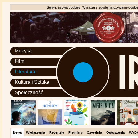
Serwis używa cookies. Wyrażasz zgodę na używanie cookie, 
Muzyka
Film
Literatura
Kultura i Sztuka
Społeczność
News
Wydarzenia
Recenzje
Premiery
Czytelnia
Ogłoszenia
WYD