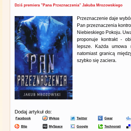
Dziś premiera "Pana Przeznaczenia" Jakuba Mrozowskiego
Przeznaczenie daje wybór,
Pan przeznaczenia kontrol
Niebieskiego Pokoju. Uwa
proponuje kontrakt - ob
lepsze. Każda umowa 
natomiast granicą międ
szybko się zaciera.
Dodaj artykuł do:
Facebook
Wykop
Twitter
Gwar
Blip
MySpace
Google
Technorati