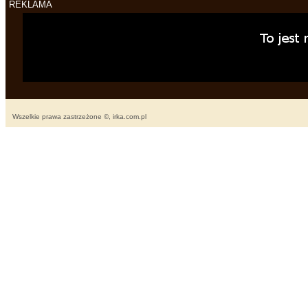
REKLAMA
Wszelkie prawa zastrzeżone ©, irka.com.pl