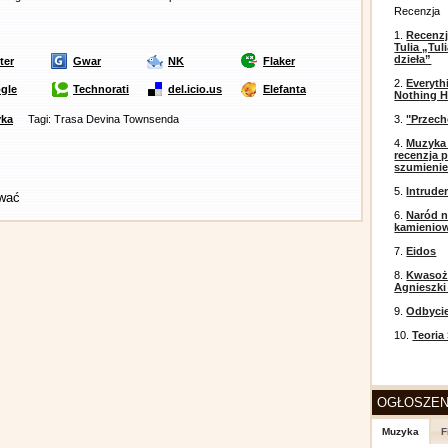
Recenzja
1.
Recenzj
Tulia „Tu
dzieła”
ter
Gwar
NK
Flaker
2.
Everyth
gle
Technorati
del.icio.us
Elefanta
Nothing H
ka
Tagi: Trasa Devina Townsenda
3.
"Przech
4.
Muzyka 
recenzja p
szumieni
5.
Intrude
ować
6.
Naród n
kamienio
7.
Eidos
8.
Kwasożł
Agnieszki
9.
Odbyci
10.
Teoria
OGŁOSZEN
Muzyka
F