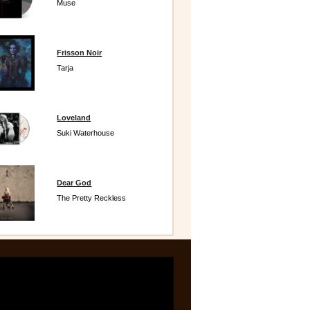
Muse
Frisson Noir
Tarja
Loveland
Suki Waterhouse
Dear God
The Pretty Reckless