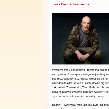
Trasa Devina Townsenda
światowe trasy koncertowe, Townsend ogłosił
na żywo w Groningen swojego najbardziej amb
potrzeba odpoczynku. Artysta wrócił do domu
nakładem InsideOut Music) i odbudować się prz
Jak mówi Townsend: „The Moth to dla mn
dotychczasowej życiowej podróży. A kiedy ‘The 
się zmieniłem - i ile jeszcze pozostaje do wyraże
Dodaje: „Tworzenie tego albumu było dla mni