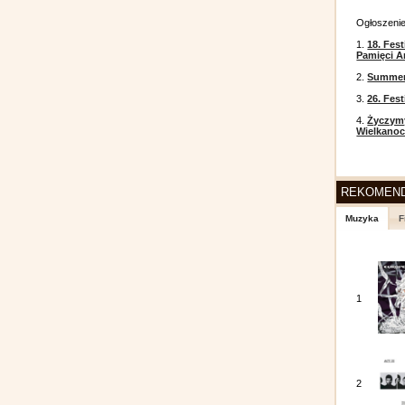
Ogłoszeni
1.
18. Fest
Pamięci A
2.
Summer 
3.
26. Fes
4.
Życzym
Wielkanoc
REKOMEN
Muzyka
F
1
2