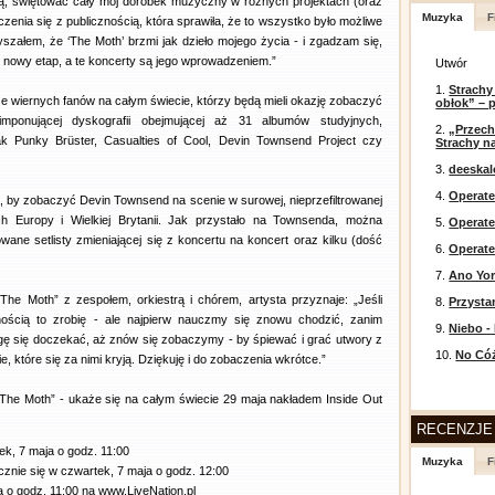
ią, świętować cały mój dorobek muzyczny w różnych projektach (oraz
Muzyka
F
ączenia się z publicznością, która sprawiła, że to wszystko było możliwe
łyszałem, że ‘The Moth’ brzmi jak dzieło mojego życia - i zgadzam się,
 w nowy etap, a te koncerty są jego wprowadzeniem.”
Utwór
1.
Strachy
e wiernych fanów na całym świecie, którzy będą mieli okazję zobaczyć
obłok” – 
ponującej dyskografii obejmującej aż 31 albumów studyjnych,
2.
„Przech
ak Punky Brüster, Casualties of Cool, Devin Townsend Project czy
Strachy na
3.
deeska
4.
Operate
, by zobaczyć Devin Townsend na scenie w surowej, nieprzefiltrowanej
h Europy i Wielkiej Brytanii. Jak przystało na Townsenda, można
5.
Operat
ane setlisty zmieniającej się z koncertu na koncert oraz kilku (dość
6.
Operate
7.
Ano Yor
„The Moth” z zespołem, orkiestrą i chórem, artysta przyznaje: „Jeśli
8.
Przysta
ością to zrobię - ale najpierw nauczmy się znowu chodzić, zanim
9.
Niebo -
ogę się doczekać, aż znów się zobaczymy - by śpiewać i grać utwory z
10.
No Cóż
, które się za nimi kryją. Dziękuję i do zobaczenia wkrótce.”
The Moth” - ukaże się na całym świecie 29 maja nakładem Inside Out
RECENZJE
k, 7 maja o godz. 11:00
Muzyka
F
znie się w czwartek, 7 maja o godz. 12:00
a o godz. 11:00 na www.LiveNation.pl