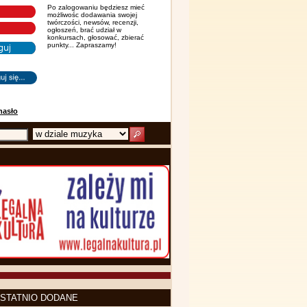
Po zalogowaniu będziesz mieć
możliwośc dodawania swojej
twórczości, newsów, recenzji,
ogłoszeń, brać udział w
konkursach, głosować, zbierać
punkty... Zapraszamy!
hasło
STATNIO DODANE