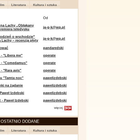
ilm
Literatura
Kultura i sztuka
Od
 na Lachy „Obłąkany
ja-g-k@wp.pl
premiera teledysku
odzień o wschodzie”
ja-g-k@wp.pl
 Lachy – recenzja płyty
lować
pandaredski
 - "Libera me"
operate
e - "Comedamus"
operate
 - "Rara avis"
operate
u "Tamta noc"
pawelizdebski
nki na żądanie
pawelizdebski
 Paweł Izdebski
pawelizdebski
 - Paweł Izdebski
pawelizdebski
więcej
 OSTATNIO DODANE
ilm
Literatura
Kultura i sztuka