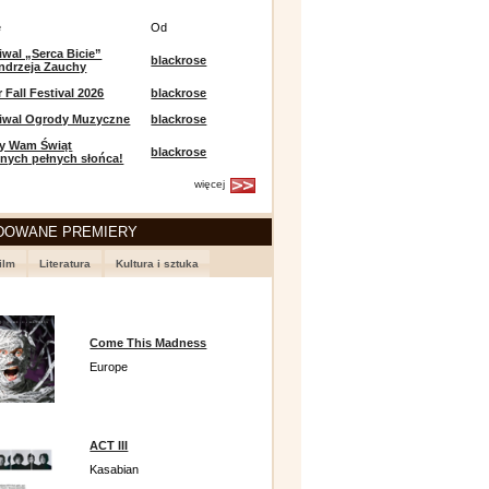
e
Od
iwal „Serca Bicie”
blackrose
ndrzeja Zauchy
Fall Festival 2026
blackrose
tiwal Ogrody Muzyczne
blackrose
y Wam Świąt
blackrose
nych pełnych słońca!
więcej
DOWANE PREMIERY
ilm
Literatura
Kultura i sztuka
Come This Madness
Europe
ACT III
Kasabian