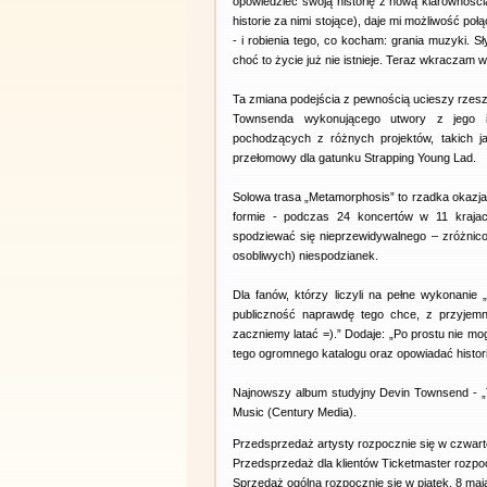
opowiedzieć swoją historię z nową klarownośc
historie za nimi stojące), daje mi możliwość poł
- i robienia tego, co kocham: grania muzyki. S
choć to życie już nie istnieje. Teraz wkraczam
Ta zmiana podejścia z pewnością ucieszy rzesz
Townsenda wykonującego utwory z jego im
pochodzących z różnych projektów, takich j
przełomowy dla gatunku Strapping Young Lad.
Solowa trasa „Metamorphosis” to rzadka okazja
formie - podczas 24 koncertów w 11 krajac
spodziewać się nieprzewidywalnego – zróżnicow
osobliwych) niespodzianek.
Dla fanów, którzy liczyli na pełne wykonanie 
publiczność naprawdę tego chce, z przyjemn
zaczniemy latać =).” Dodaje: „Po prostu nie m
tego ogromnego katalogu oraz opowiadać historie
Najnowszy album studyjny Devin Townsend - „
Music (Century Media).
Przedsprzedaż artysty rozpocznie się w czwarte
Przedsprzedaż dla klientów Ticketmaster rozpoc
Sprzedaż ogólna rozpocznie się w piątek, 8 maj