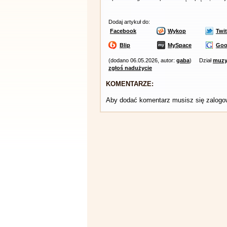
Dodaj artykuł do:
Facebook
Wykop
Twit
Blip
MySpace
Goo
(dodano 06.05.2026, autor:
gaba
)
Dział
muzy
zgłoś nadużycie
KOMENTARZE:
Aby dodać komentarz musisz się zalog