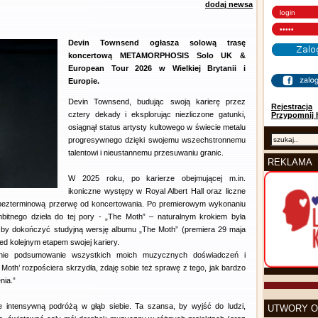
dodaj newsa
Devin Townsend ogłasza solową trasę
koncertową METAMORPHOSIS Solo UK &
European Tour 2026 w Wielkiej Brytanii i
Europie.
Devin Townsend, budując swoją karierę przez
Rejestracja
cztery dekady i eksplorując niezliczone gatunki,
Przypomnij 
osiągnął status artysty kultowego w świecie metalu
progresywnego dzięki swojemu wszechstronnemu
talentowi i nieustannemu przesuwaniu granic.
REKLAMA
W 2025 roku, po karierze obejmującej m.in.
ikoniczne występy w Royal Albert Hall oraz liczne
 bezterminową przerwę od koncertowania. Po premierowym wykonaniu
itnego dzieła do tej pory - „The Moth” – naturalnym krokiem była
, by dokończyć studyjną wersję albumu „The Moth” (premiera 29 maja
ed kolejnym etapem swojej kariery.
ie podsumowanie wszystkich moich muzycznych doświadczeń i
Moth’ rozpościera skrzydła, zdaję sobie też sprawę z tego, jak bardzo
nia.”
e intensywną podróżą w głąb siebie. Ta szansa, by wyjść do ludzi,
UTWORY O