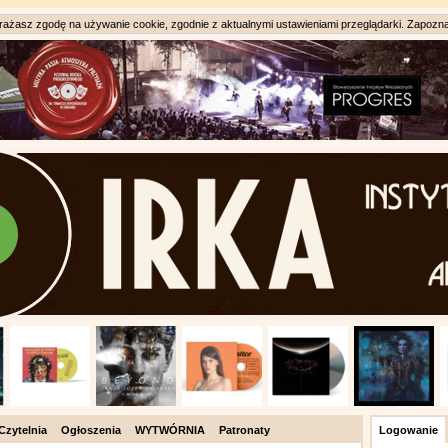
ażasz zgodę na używanie cookie, zgodnie z aktualnymi ustawieniami przeglądarki. Zapozna
Czytelnia
Ogłoszenia
WYTWÓRNIA
Patronaty
Logowanie