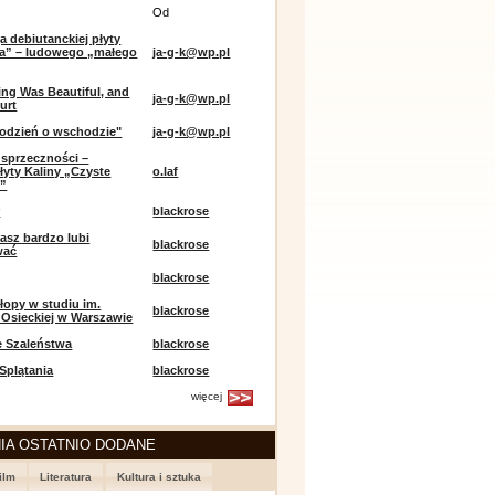
Od
a debiutanckiej płyty
lia” – ludowego „małego
ja-g-k@wp.pl
ing Was Beautiful, and
ja-g-k@wp.pl
urt
odzień o wschodzie"
ja-g-k@wp.pl
sprzeczności –
łyty Kaliny „Czyste
o.laf
e”
r
blackrose
asz bardzo lubi
blackrose
wać
blackrose
opy w studiu im.
blackrose
 Osieckiej w Warszawie
e Szaleństwa
blackrose
 Splątania
blackrose
więcej
IA OSTATNIO DODANE
ilm
Literatura
Kultura i sztuka