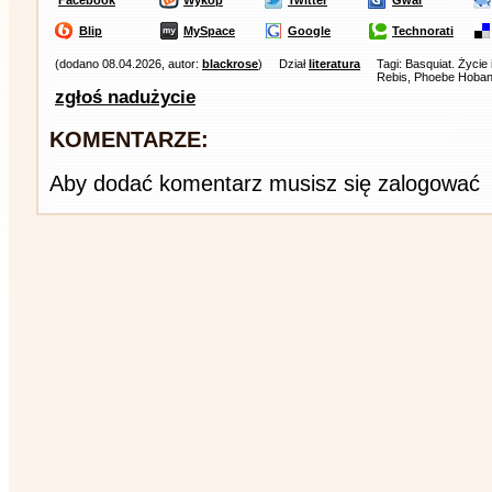
Facebook
Wykop
Twitter
Gwar
Blip
MySpace
Google
Technorati
(dodano 08.04.2026, autor:
blackrose
)
Dział
literatura
Tagi: Basquiat. Życie 
Rebis, Phoebe Hoba
zgłoś nadużycie
KOMENTARZE:
Aby dodać komentarz musisz się zalogować