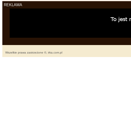
REKLAMA
Wszelkie prawa zastrzeżone ©, irka.com.pl