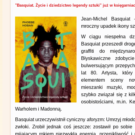
"Basquiat. Życie i dziedzictwo legendy sztuki" już w księgarnia
Jean-Michel Basquiat 
mroczny upadek ikony szt
W ciągu niespełna dzi
Basquiat przeszedł drog
graffiti do międzynar
Błyskawiczne zdobyci
bulwersującym przepyc
lat 80. Artysta, któr
elementem sceny now
mieszanki muzyki, mod
szybko związał się z kil
osobistościami, m.in. 
Warholem i Madonną.
Basquiat urzeczywistnił cyniczny aforyzm: Umrzyj młodo
zwłoki. Zrobił jednak coś jeszcze: zostawił po sobie
mijającym rokiem niezwykła energia, przenikliwość i 