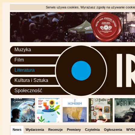
Serwis używa cookies. Wyrażasz zgodę na używanie cookie, 
Muzyka
Film
Literatura
Kultura i Sztuka
Społeczność
News
Wydarzenia
Recenzje
Premiery
Czytelnia
Ogłoszenia
WYD