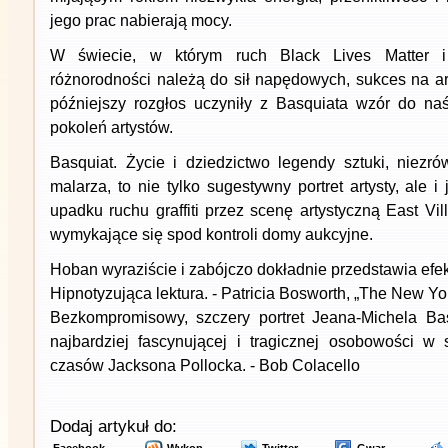
jego prac nabierają mocy.
W świecie, w którym ruch Black Lives Matter i
różnorodności należą do sił napędowych, sukces na aren
późniejszy rozgłos uczyniły z Basquiata wzór do na
pokoleń artystów.
Basquiat. Życie i dziedzictwo legendy sztuki, niezr
malarza, to nie tylko sugestywny portret artysty, ale 
upadku ruchu graffiti przez scenę artystyczną East V
wymykające się spod kontroli domy aukcyjne.
Hoban wyraziście i zabójczo dokładnie przedstawia efekci
Hipnotyzująca lektura. - Patricia Bosworth, „The New 
Bezkompromisowy, szczery portret Jeana-Michela Ba
najbardziej fascynującej i tragicznej osobowości w
czasów Jacksona Pollocka. - Bob Colacello
Dodaj artykuł do: