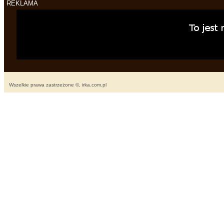
REKLAMA
Wszelkie prawa zastrzeżone ©, irka.com.pl