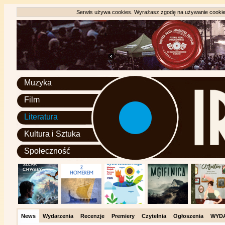
Serwis używa cookies. Wyrażasz zgodę na używanie cookie, 
Muzyka
Film
Literatura
Kultura i Sztuka
Społeczność
News
Wydarzenia
Recenzje
Premiery
Czytelnia
Ogłoszenia
WYD