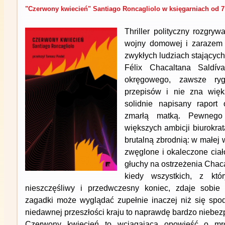
"Czerwony kwiecień" Santiago Roncagliolo w księgarniach od 7
Thriller polityczny rozgry
wojny domowej i zarazem 
zwykłych ludziach stających
Félix Chacaltana Saldíva
okręgowego, zawsze rygo
przepisów i nie zna więk
solidnie napisany rapor
zmarłą matką. Pewneg
większych ambicji biurokrat
brutalną zbrodnią: w małej 
zwęglone i okaleczone cia
głuchy na ostrzeżenia Chaca
kiedy wszystkich, z któ
nieszczęśliwy i przedwczesny koniec, zdaje sobie
zagadki może wyglądać zupełnie inaczej niż się spo
niedawnej przeszłości kraju to naprawdę bardzo niebez
Czerwony kwiecień to wciągająca opowieść o mro