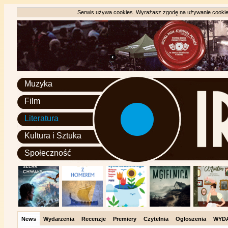
Serwis używa cookies. Wyrażasz zgodę na używanie cookie, 
Muzyka
Film
Literatura
Kultura i Sztuka
Społeczność
News
Wydarzenia
Recenzje
Premiery
Czytelnia
Ogłoszenia
WYD