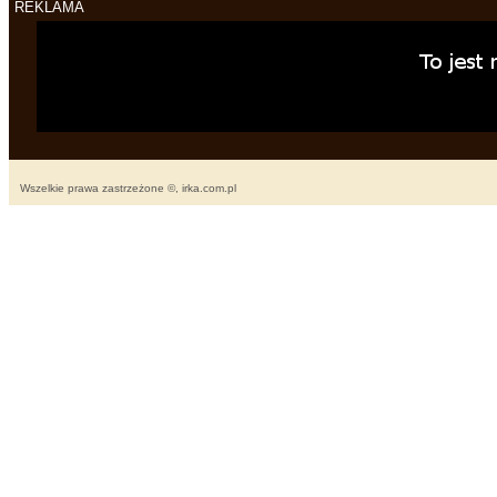
REKLAMA
Wszelkie prawa zastrzeżone ©, irka.com.pl