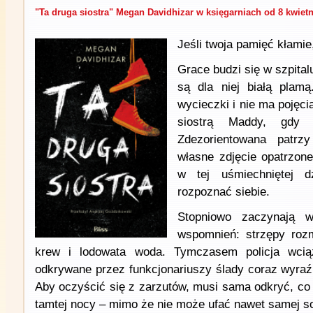
"Ta druga siostra" Megan Davidhizar w księgarniach od 8 kwietn
Jeśli twoja pamięć kłami
Grace budzi się w szpitalu
są dla niej białą plamą
wycieczki i nie ma pojęcia,
siostrą Maddy, gdy 
Zdezorientowana patrz
własne zdjęcie opatrzone
w tej uśmiechniętej dz
rozpoznać siebie.
Stopniowo zaczynają w
wspomnień: strzępy rozm
krew i lodowata woda. Tymczasem policja wciąż
odkrywane przez funkcjonariuszy ślady coraz wyraź
Aby oczyścić się z zarzutów, musi sama odkryć, co
tamtej nocy – mimo że nie może ufać nawet samej so