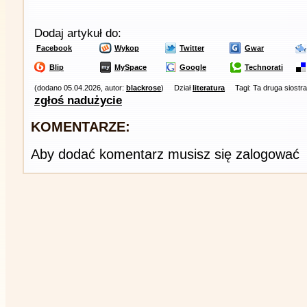
Dodaj artykuł do:
Facebook
Wykop
Twitter
Gwar
Blip
MySpace
Google
Technorati
(dodano 05.04.2026, autor:
blackrose
)
Dział
literatura
Tagi: Ta druga siostr
zgłoś nadużycie
KOMENTARZE:
Aby dodać komentarz musisz się zalogować