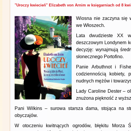
"Uroczy kwiecień" Elizabeth von Arnim w księgarniach od 8 kwi
Wiosna nie zaczyna się 
we Włoszech.
Lata dwudzieste XX w
deszczowym Londynem ko
decyzję: wynajmują śred
słonecznego Portofino.
Panie Arbuthnot i Fishe
codziennością kobiety, 
nudnych mężów i towarzy
Lady Caroline Dester – o
znużona piękność z wyższy
Pani Wilkins – surowa starsza dama, stojąca na st
obyczajów.
W otoczeniu kwitnących ogrodów, błękitu Morza 