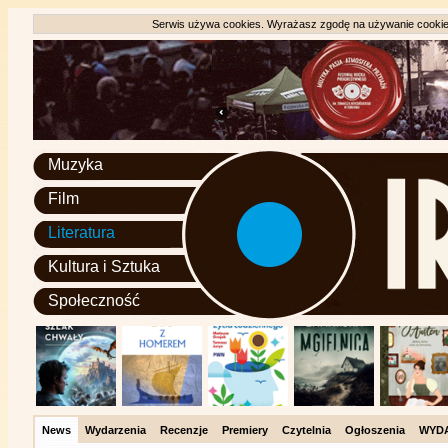
Serwis używa cookies. Wyrażasz zgodę na używanie cookie, 
Muzyka
Film
Literatura
Kultura i Sztuka
Społeczność
News
Wydarzenia
Recenzje
Premiery
Czytelnia
Ogłoszenia
WYD