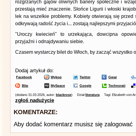
rozgrzanych gajów oliwnych bariery społeczne i wza
przestają mieć znaczenie. Słońce Ligurii i włoski krajo
lek na wszelkie problemy. Kobiety otwierają się przed
odkrywają radość życia i... zostają najlepszymi przyjaci
"Uroczy kwiecień" to urzekająca, dowcipna opowi
przyjaźni i odnajdywaniu siebie.
Czasem wystarczy bilet do Włoch, by zacząć wszystko 
Dodaj artykuł do:
Facebook
Wykop
Twitter
Gwar
Blip
MySpace
Google
Technorati
(dodano 31.03.2026, autor:
blackrose
)
Dział
literatura
Tagi: Elizabeth von A
zgłoś nadużycie
KOMENTARZE:
Aby dodać komentarz musisz się zalogować