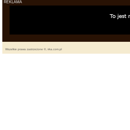
REKLAMA
Wszelkie prawa zastrzeżone ©, irka.com.pl