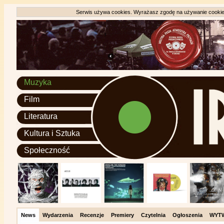
Serwis używa cookies. Wyrażasz zgodę na używanie cookie, 
Muzyka
Film
Literatura
Kultura i Sztuka
Społeczność
News
Wydarzenia
Recenzje
Premiery
Czytelnia
Ogłoszenia
WYT