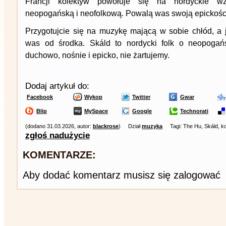
Francji kolektyw powołuje się na nordyckie wz
neopogańską i neofolkową. Powalą was swoją epickośc
Przygotujcie się na muzykę mającą w sobie chłód, a 
was od środka. Skáld to nordycki folk o neopogań
duchowo, nośnie i epicko, nie żartujemy.
Dodaj artykuł do:
Facebook
Wykop
Twitter
Gwar
Blip
MySpace
Google
Technorati
(dodano 31.03.2026, autor:
blackrose
)
Dział
muzyka
Tagi: The Hu, Skáld, k
zgłoś nadużycie
KOMENTARZE:
Aby dodać komentarz musisz się zalogować