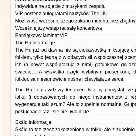
Indywidualne zdjęcie z muzykami zespołu
VIP poster z autografami muzyków The HU
Możliwość wcześniejszego zakupu merchu, bez zbędnyc
Wcześniejszy wstęp na salę koncertową
Pamiątkowy laminat VIP
The Hu informacje
The Hu już od dawna nie są ciekawostką miksującą cię
folkiem, tylko jedną z wiodących sił współczesnej sce
ich (a nawet współpracują z nimi) gatunkowe gwiaz
świecie… A wszystko dzięki wybitnym piosenkom, kt
folklor, są niesamowicie nośne i chwytają za serce.
The Hu to prawdziwy fenomen. Kto by pomyślał, że 
folku (i dopasowanych do niego instrumentów z reg
wygeneruje taki szum? Ale to zupełnie normalne. Grupa
posłuchacie raz i się nie uwolnicie.
Skáld informacje
Skáld to też rzecz zakorzeniona w folku, ale z zupełnie