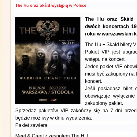
The Hu oraz Skáld wystąpią w Polsce
The Hu oraz Skáld 
dwóch koncertach 19 
roku w warszawskim kl
The Hu + Skald bilety V
Pakiet VIP jest upgra
wstępu na koncert.
Jeden pakiet VIP obowi
musi być zakupiony na t
koncert.
Jeśli posiadasz bilet
obowiązuje wyłącznie 
zakupiony pakiet.
Sprzedaż pakietów VIP zakończy się na 7 dni przed
będzie możliwy w dniu wydarzenia.
Pakiet zawiera:
Meet & Greet z zespołem The HU