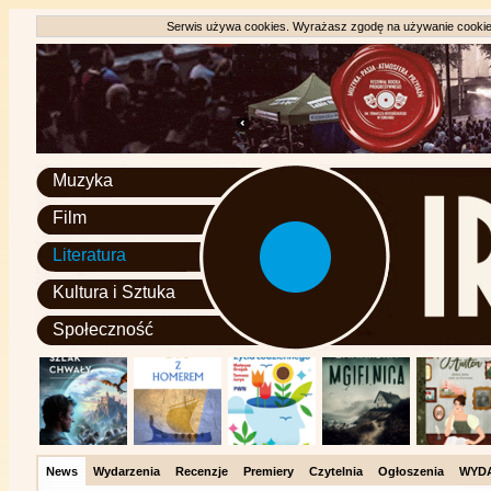
Serwis używa cookies. Wyrażasz zgodę na używanie cookie, 
Muzyka
Film
Literatura
Kultura i Sztuka
Społeczność
News
Wydarzenia
Recenzje
Premiery
Czytelnia
Ogłoszenia
WYD