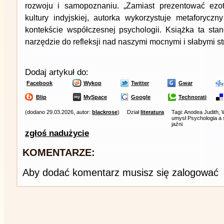
rozwoju i samopoznaniu. „Zamiast prezentować ezo
kultury indyjskiej, autorka wykorzystuje metaforycz
kontekście współczesnej psychologii. Książka ta sta
narzędzie do refleksji nad naszymi mocnymi i słabymi st
Dodaj artykuł do:
Facebook
Wykop
Twitter
Gwar
Blip
MySpace
Google
Technorati
(dodano 29.03.2026, autor:
blackrose
)
Dział
literatura
Tagi: Anodea Judith, 
umysł Psychologia a 
jaźni
zgłoś nadużycie
KOMENTARZE:
Aby dodać komentarz musisz się zalogować