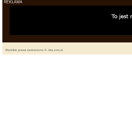
REKLAMA
Wszelkie prawa zastrzeżone ©, irka.com.pl