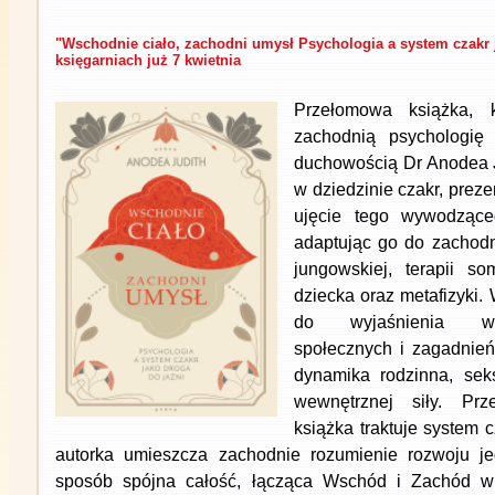
"Wschodnie ciało, zachodni umysł Psychologia a system czakr 
księgarniach już 7 kwietnia
Przełomowa książka, k
zachodnią psychologię
duchowością Dr Anodea Ju
w dziedzinie czakr, preze
ujęcie tego wywodzące
adaptując go do zachodni
jungowskiej, terapii som
dziecka oraz metafizyki.
do wyjaśnienia wsp
społecznych i zagadnień,
dynamika rodzinna, sek
wewnętrznej siły. Prze
książka traktuje system c
autorka umieszcza zachodnie rozumienie rozwoju je
sposób spójna całość, łącząca Wschód i Zachód w 