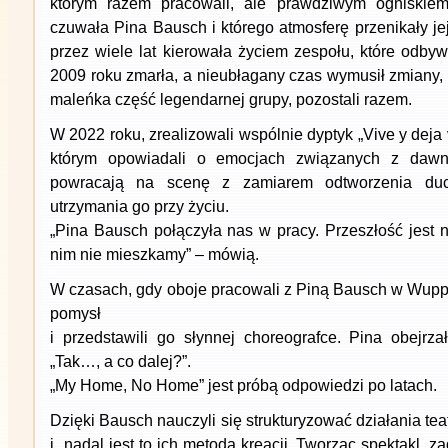
którym razem pracowali, ale prawdziwym ogniski
czuwała Pina Bausch i którego atmosferę przenikały jej
przez wiele lat kierowała życiem zespołu, które odby
2009 roku zmarła, a nieubłagany czas wymusił zmiany, P
maleńka część legendarnej grupy, pozostali razem.
W 2022 roku, zrealizowali wspólnie dyptyk „Vive y deja v
którym opowiadali o emocjach związanych z daw
powracają na scenę z zamiarem odtworzenia du
utrzymania go przy życiu.
„Pina Bausch połączyła nas w pracy. Przeszłość jest
nim nie mieszkamy” – mówią.
W czasach, gdy oboje pracowali z Piną Bausch w Wuppe
pomysł
i przedstawili go słynnej choreografce. Pina obejrza
„Tak…, a co dalej?”.
„My Home, No Home” jest próbą odpowiedzi po latach.
Dzięki Bausch nauczyli się strukturyzować działania tea
i nadal jest to ich metoda kreacji. Tworząc spektakl, za