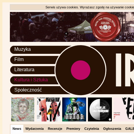
Serwis używa cookies. Wyrażasz zgodę na używanie cookie, 
Muzyka
Film
Literatura
Kultura i Sztuka
Społeczność
News
Wydarzenia
Recenzje
Premiery
Czytelnia
Ogłoszenia
GALE