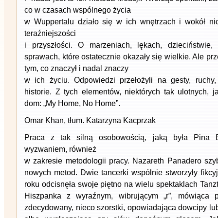
co w czasach wspólnego życia
w Wuppertalu działo się w ich wnętrzach i wokół nich
teraźniejszości
i przyszłości. O marzeniach, lękach, dzieciństwie,
sprawach, które ostatecznie okazały się wielkie. Ale p
tym, co znaczył i nadal znaczy
w ich życiu. Odpowiedzi przełożyli na gesty, ruchy,
historie. Z tych elementów, niektórych tak ulotnych, 
dom: „My Home, No Home”.
Omar Khan, tłum. Katarzyna Kacprzak
Praca z tak silną osobowością, jaką była Pina
wyzwaniem, również
w zakresie metodologii pracy. Nazareth Panadero szy
nowych metod. Dwie tancerki wspólnie stworzyły fikcy
roku odcisnęła swoje piętno na wielu spektaklach Tanzt
Hiszpanka z wyraźnym, wibrującym „r”, mówiąca
zdecydowany, nieco szorstki, opowiadająca dowcipy lu