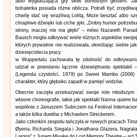
albo wygłaszająca gry słów donośnym głosem. Jak
bohaterka posiada różne oblicza. Potrafi być zrzędliwą
chwilę stać się wrażliwą Lolitą. Może besztać albo s
chrapliwe dźwięki lub ciche jęki. „Dobry humor potrzebuj
strony, inaczej nie ma głębi” – mówi Nazareth Panad
Bausch mogła odkrywać wiele różnych aspektów swojej 
których prywatnie nie realizowała, określając siebie j
dziesięciolecia pracy
w Wuppertalu zachowała tę zdolność do odkrywani
udział w powstaniu łącznie dziewiętnastu spektakli
(Legenda czystości, 1979) po Sweet Mambo (2008) 
charakter, który głęboko zapadł w pamięć widzów.
Obecnie zaczęła przekazywać swoje role młodszym 
własne choreografie, takie jak spektakl Nanna quiere b
wspólnie z Januszem Subiczem na Festival Internacion
a także kilka duetów z Michaelem Streckerem.
Jako członkini zespołu tańczyła w nowych pracach Tima
Øyena, Richarda Siegala i Jonathana Glazera. Nagrała
Largos” z Junem Miyake do Lost Memory Theatre – act 3