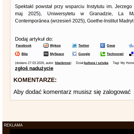
Spektakl powstał przy wsparciu Instytutu im. Jerzego
maj 2025), Uniwersytetu w Granadzie, La Ma
Contemporánea (wrzesień 2025), Goethe-Institut Madryt
Dodaj artykuł do:
Facebook
Wykop
Twitter
Gwar
Blip
MySpace
Google
Technorati
(dodano 27.03.2026, autor:
blackrose
)
Dział
kultura i sztuka
Tagi: My Home
zgłoś nadużycie
KOMENTARZE:
Aby dodać komentarz musisz się zalogować
REKLAMA