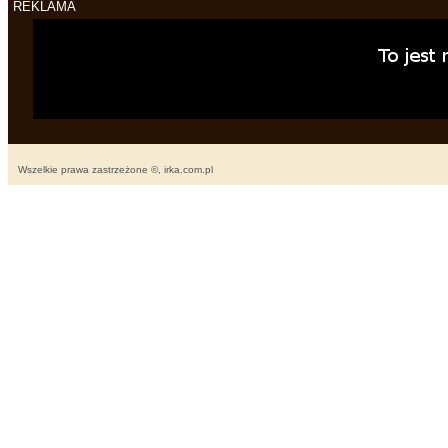
REKLAMA
Wszelkie prawa zastrzeżone ©, irka.com.pl