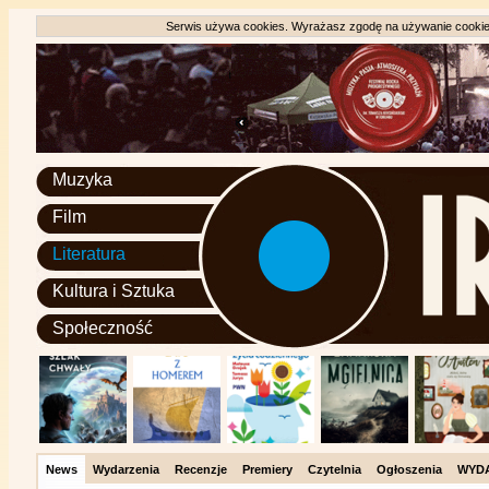
Serwis używa cookies. Wyrażasz zgodę na używanie cookie, 
Muzyka
Film
Literatura
Kultura i Sztuka
Społeczność
News
Wydarzenia
Recenzje
Premiery
Czytelnia
Ogłoszenia
WYD