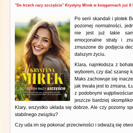
"Do trzech razy szczęście" Krystyny Mirek w księgarniach już 8 
Po serii skandali i plotek
pozornej normalności, jed
nie jest już takie sam
emocjonalne straty i zn
zmuszone do podjęcia decy
dalszym życiu.
Klara, najmłodsza z bohat
wyborem, czy dać szansę ko
Maks zachowuje się inaczej,
jak trwała jest to zmiana. Łu
z podobnymi wątpliwościami,
jeszcze bardziej skomplik
Klary, wszystko układa się dobrze. Ale czy pozorny s
stabilnego związku?
Czy uda im się pokonać przeciwności i odważą się otwo