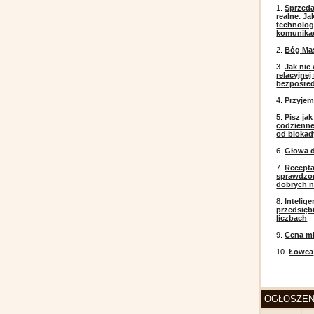
1.
Sprzeda
realne. J
technolog
komunikac
2.
Bóg Ma
3.
Jak nie
relacyjne
bezpośre
4.
Przyje
5.
Pisz ja
codzienneg
od blokad
6.
Głowa d
7.
Recepta
sprawdzo
dobrych 
8.
Intelig
przedsięb
liczbach
9.
Cena mi
10.
Łowca
OGŁOSZEN