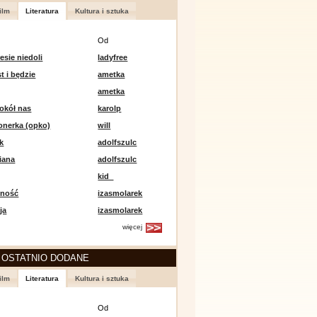
ilm
Literatura
Kultura i sztuka
Od
esie niedoli
ladyfree
st i będzie
ametka
ametka
okół nas
karolp
onerka (opko)
will
k
adolfszulc
iana
adolfszulc
kid_
mność
izasmolarek
ja
izasmolarek
więcej
 OSTATNIO DODANE
ilm
Literatura
Kultura i sztuka
Od