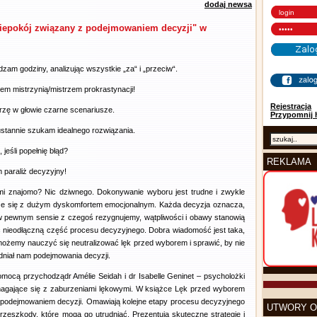
dodaj newsa
niepokój związany z podejmowaniem decyzji" w
zam godziny, analizując wszystkie „za“ i „przeciw“.
em mistrzynią/mistrzem prokrastynacji!
Rejestracja
zę w głowie czarne scenariusze.
Przypomnij 
stannie szukam idealnego rozwiązania.
, jeśli popełnię błąd?
REKLAMA
paraliż decyzyjny!
mi znajomo? Nic dziwnego. Dokonywanie wyboru jest trudne i zwykle
że się z dużym dyskomfortem emocjonalnym. Każda decyzja oznacza,
w pewnym sensie z czegoś rezygnujemy, wątpliwości i obawy stanowią
 nieodłączną część procesu decyzyjnego. Dobra wiadomość jest taka,
ożemy nauczyć się neutralizować lęk przed wyborem i sprawić, by nie
dniał nam podejmowania decyzji.
mocą przychodządr Amélie Seidah i dr Isabelle Geninet – psycholożki
 zmagające się z zaburzeniami lękowymi. W książce Lęk przed wyborem
z podejmowaniem decyzji. Omawiają kolejne etapy procesu decyzyjnego
UTWORY O
zeszkody, które mogą go utrudniać. Prezentują skuteczne strategie i