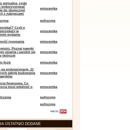
ż wirtualna, zyski
ak wykorzystywać
entucentka
ie do skutecznej
ji z nabywcami
szyna
eufrozyne
 wciskać? Czyli o
j sprzedaży w
entucentka
dnim wydaniu
mność rysowania
entucentka
k mistrz. Poznaj nawyki
o pisania i uwolnij się
entucentka
y twórczej
o liczb
entucentka
 na prokrastynację. 21
nych taktyk budowania
entucentka
nawyków
encja finansowa. Co
iorca musi wiedzieć o
entucentka
lczenia
eufrozyne
eufrozyne
więcej
IA OSTATNIO DODANE