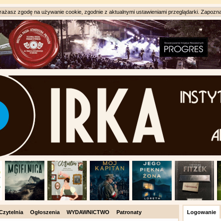
ażasz zgodę na używanie cookie, zgodnie z aktualnymi ustawieniami przeglądarki. Zapozna
Czytelnia
Ogłoszenia
WYDAWNICTWO
Patronaty
Logowanie