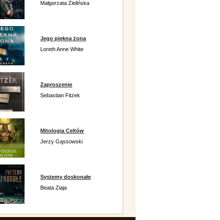
Małgorzata Zielińska
Jego piękna żona
Loreth Anne White
Zaproszenie
Sebastian Fitzek
Mitologia Celtów
Jerzy Gąssowski
Systemy doskonałe
Beata Ziaja