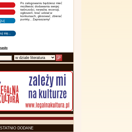
Po zalogowaniu będziesz mieć
możliwośc dodawania swojej
twórczości, newsów, recenzji,
ogłoszeń, brać udział w
konkursach, głosować, zbierać
punkty... Zapraszamy!
hasło
STATNIO DODANE