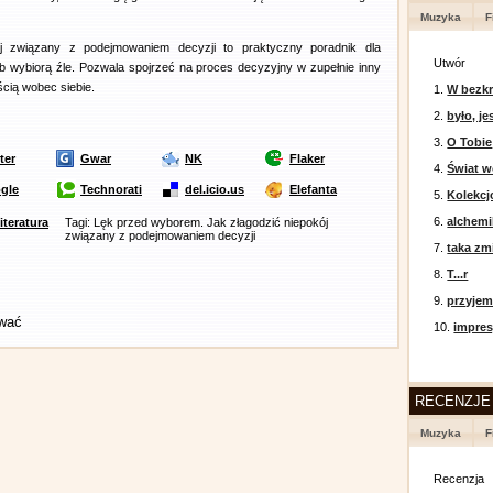
Muzyka
F
j związany z podejmowaniem decyzji to praktyczny poradnik dla
Utwór
lub wybiorą źle. Pozwala spojrzeć na proces decyzyjny w zupełnie inny
cią wobec siebie.
1.
W bezkr
2.
było, je
3.
O Tobie
ter
Gwar
NK
Flaker
4.
Świat w
gle
Technorati
del.icio.us
Elefanta
5.
Kolekcj
6.
alchemi
literatura
Tagi: Lęk przed wyborem. Jak złagodzić niepokój
związany z podejmowaniem decyzji
7.
taka zm
8.
T...r
9.
przyje
ować
10.
impres
RECENZJE
Muzyka
F
Recenzja