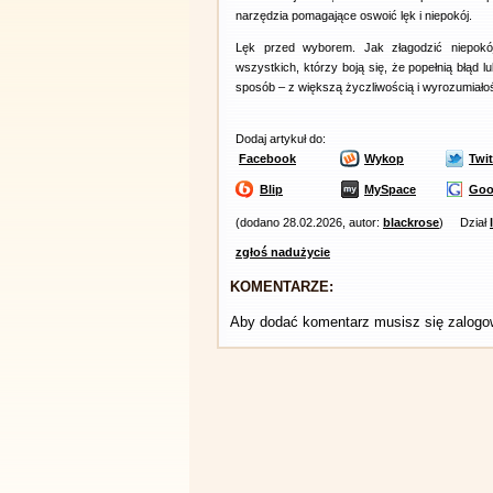
narzędzia pomagające oswoić lęk i niepokój.
Lęk przed wyborem. Jak złagodzić niepokó
wszystkich, którzy boją się, że popełnią błąd 
sposób – z większą życzliwością i wyrozumiałoś
Dodaj artykuł do:
Facebook
Wykop
Twit
Blip
MySpace
Goo
(dodano 28.02.2026, autor:
blackrose
)
Dział
zgłoś nadużycie
KOMENTARZE:
Aby dodać komentarz musisz się zalog