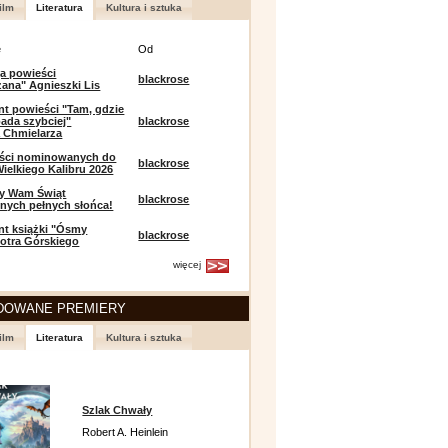
ilm
Literatura
Kultura i sztuka
e
Od
a powieści
blackrose
zana" Agnieszki Lis
t powieści "Tam, gdzie
ada szybciej"
blackrose
 Chmielarza
eści nominowanych do
blackrose
ielkiego Kalibru 2026
y Wam Świąt
blackrose
nych pełnych słońca!
t książki "Ósmy
blackrose
iotra Górskiego
więcej
DOWANE PREMIERY
ilm
Literatura
Kultura i sztuka
Szlak Chwały
Robert A. Heinlein