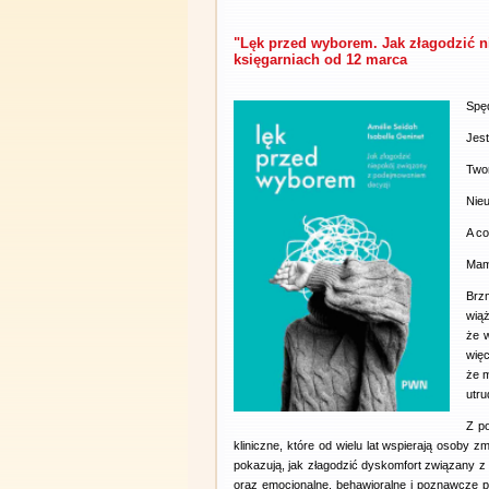
"Lęk przed wyborem. Jak złagodzić 
księgarniach od 12 marca
Spęd
Jest
Twor
Nieu
A co
Mam 
Brz
wią
że 
więc
że m
utru
Z po
kliniczne, które od wielu lat wspierają osoby
pokazują, jak złagodzić dyskomfort związany 
oraz emocjonalne, behawioralne i poznawcze pr