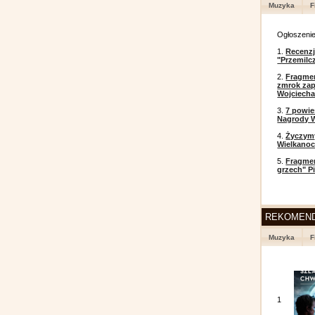
Muzyka
F
Ogłoszeni
1.
Recenzj
"Przemilc
2.
Fragmen
zmrok zap
Wojciecha
3.
7 powi
Nagrody W
4.
Życzym
Wielkanoc
5.
Fragmen
grzech" P
REKOMEN
Muzyka
F
1