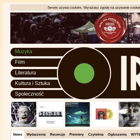
Serwis używa cookies. Wyrażasz zgodę na używanie cookie, 
Muzyka
Film
Literatura
Kultura i Sztuka
Społeczność
News
Wydarzenia
Recenzje
Premiery
Czytelnia
Ogłoszenia
WYT