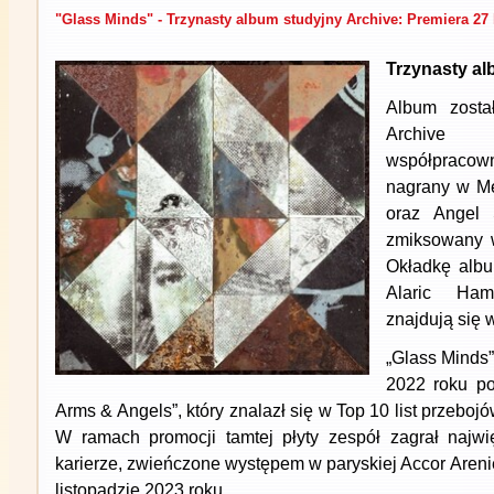
"Glass Minds" - Trzynasty album studyjny Archive: Premiera 27 
Trzynasty al
Album zosta
Archive o
współpracown
nagrany w Me
oraz Angel 
zmiksowany 
Okładkę albu
Alaric Ham
znajdują się w
„Glass Minds
2022 roku po
Arms & Angels”, który znalazł się w Top 10 list przeboj
W ramach promocji tamtej płyty zespół zagrał najwi
karierze, zwieńczone występem w paryskiej Accor Areni
listopadzie 2023 roku.