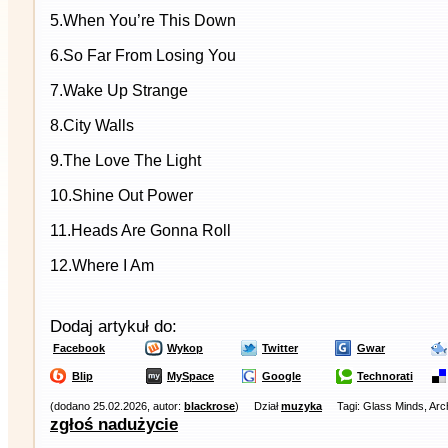
5.When You’re This Down
6.So Far From Losing You
7.Wake Up Strange
8.City Walls
9.The Love The Light
10.Shine Out Power
11.Heads Are Gonna Roll
12.Where I Am
Dodaj artykuł do:
Facebook
Wykop
Twitter
Gwar
Blip
MySpace
Google
Technorati
(dodano 25.02.2026, autor:
blackrose
)
Dział
muzyka
Tagi: Glass Minds, Arc
zgłoś nadużycie