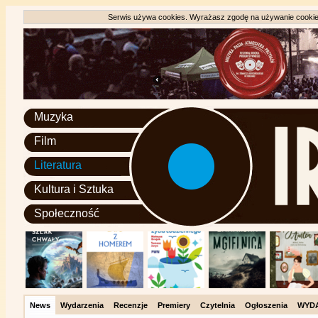
Serwis używa cookies. Wyrażasz zgodę na używanie cookie, 
Muzyka
Film
Literatura
Kultura i Sztuka
Społeczność
News
Wydarzenia
Recenzje
Premiery
Czytelnia
Ogłoszenia
WYD