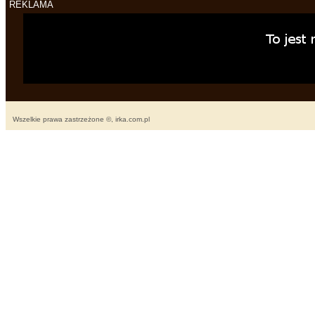
REKLAMA
Wszelkie prawa zastrzeżone ©, irka.com.pl