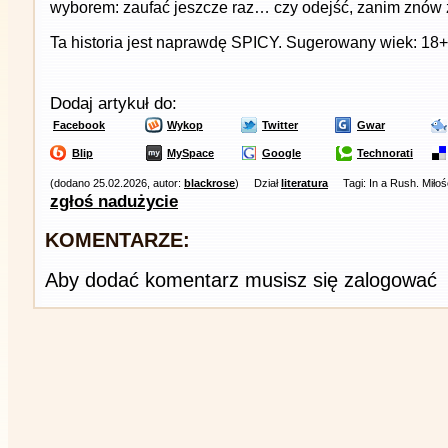
wyborem: zaufać jeszcze raz… czy odejść, zanim znów 
Ta historia jest naprawdę SPICY. Sugerowany wiek: 18+
Dodaj artykuł do:
Facebook
Wykop
Twitter
Gwar
Blip
MySpace
Google
Technorati
(dodano 25.02.2026, autor:
blackrose
)
Dział
literatura
Tagi: In a Rush. Miło
zgłoś nadużycie
KOMENTARZE:
Aby dodać komentarz musisz się zalogować