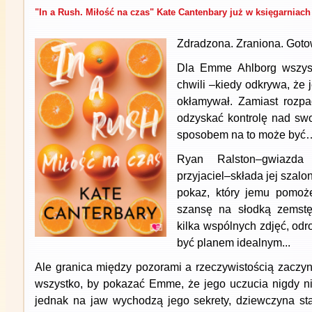
"In a Rush. Miłość na czas" Kate Cantenbary już w księgarniach
Zdradzona. Zraniona. Goto
Dla Emme Ahlborg wszyst
chwili –kiedy odkrywa, że 
okłamywał. Zamiast rozpa
odzyskać kontrolę nad sw
sposobem na to może być
Ryan Ralston–gwiazda
przyjaciel–składa jej szal
pokaz, który jemu pomoże
szansę na słodką zemst
kilka wspólnych zdjęć, odr
być planem idealnym...
Ale granica między pozorami a rzeczywistością zaczyn
wszystko, by pokazać Emme, że jego uczucia nigdy n
jednak na jaw wychodzą jego sekrety, dziewczyna sta